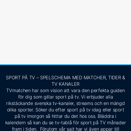
SPORT PÅ TV – SPELSCHEMA MED MATCHER, TIDER &
TV KANALER
TVmatchen har som vision att vara den perfekta guiden
för dig som gillar sport på tv. Vi erbjuder alla
rikstäckande svenska tv-kanaler, streams och en mängd
olika sporter. Söker du efter sport på tv idag eller sport
på tv imorgon så hittar du det hos oss. Bläddra i
kalendern så kan du se tv-tablå för sport på TV månader
fram i tiden. Förutom vår sajt har vi även appar till