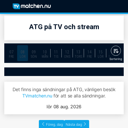
ATG på TV och stream
07
08
09
10
11
12
13
14
15
16
17
FRE
LÖR
SÖN
MÅN
TIS
ONS
TORS
FRE
LÖR
SÖN
MÅN
Sortering
Det finns inga sändningar på ATG, vänligen besök
TVmatchen.nu
för att se alla sändningar.
lör 08 aug. 2026
Föreg. dag
Nästa dag