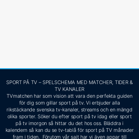
SPORT PÅ TV – SPELSCHEMA MED MATCHER, TIDER &
TV KANALER
TVmatchen har som vision att vara den perfekta guiden
för dig som gillar sport på tv. Vi erbjuder alla
rikstäckande svenska tv-kanaler, streams och en mängd
olika sporter. Söker du efter sport på tv idag eller sport
på tv imorgon så hittar du det hos oss. Bläddra i
kalendern så kan du se tv-tablå för sport på TV månader
fram i tiden. Förutom vår sajt har vi även appar till