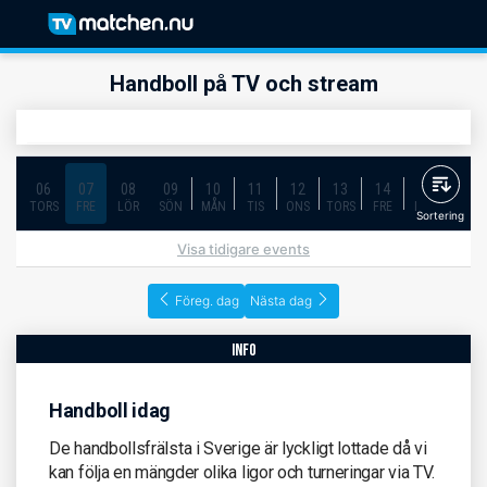
Handboll på TV och stream
06
07
08
09
10
11
12
13
14
15
16
TORS
FRE
LÖR
SÖN
MÅN
TIS
ONS
TORS
FRE
LÖR
SÖN
Sortering
Visa tidigare events
Föreg. dag
Nästa dag
info
Handboll idag
De handbollsfrälsta i Sverige är lyckligt lottade då vi
kan följa en mängder olika ligor och turneringar via TV.