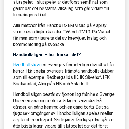
slutspelet. I slutspelet är det först semifinal som
gäller där det bestäms vilka lag som går vidare till
turneringens final.
Alla matcher från Handbolls-EM visas på Viaplay
samt deras linjära kanaler TV6 och TV10. På Viasat
får man som tittare ta del av intervjuer, inslag och
kommentering på svenska.
Handbollsligan – hur funkar det?
Handbollsligan
är Sveriges främsta liga i handboll för
herrar. Här spelar sveriges främsta handbollsklubbar
som till exempel Redbergslids IK, IK Sävehof, IFK
Kristianstad, Alingsås HK och Ystads IF.
Handbollsligan består av fjorton lag från hela Sverige.
Under en säsong möter alla lagen varandra två
gånger, en gång hemma och en gång borta. Dessa
tjugosex omgångar av Handbollsligan spelas mellan
september och april. När ligan är färdigspelad går de
åtta bästa lagen vidare till slutspelet där det först