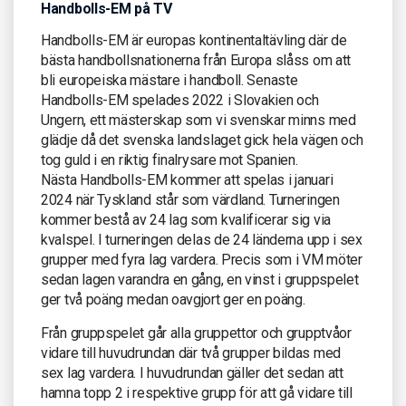
Handbolls-EM på TV
Handbolls-EM är europas kontinentaltävling där de
bästa handbollsnationerna från Europa slåss om att
bli europeiska mästare i handboll. Senaste
Handbolls-EM spelades 2022 i Slovakien och
Ungern, ett mästerskap som vi svenskar minns med
glädje då det svenska landslaget gick hela vägen och
tog guld i en riktig finalrysare mot Spanien.
Nästa Handbolls-EM kommer att spelas i januari
2024 när Tyskland står som värdland. Turneringen
kommer bestå av 24 lag som kvalificerar sig via
kvalspel. I turneringen delas de 24 länderna upp i sex
grupper med fyra lag vardera. Precis som i VM möter
sedan lagen varandra en gång, en vinst i gruppspelet
ger två poäng medan oavgjort ger en poäng.
Från gruppspelet går alla gruppettor och grupptvåor
vidare till huvudrundan där två grupper bildas med
sex lag vardera. I huvudrundan gäller det sedan att
hamna topp 2 i respektive grupp för att gå vidare till