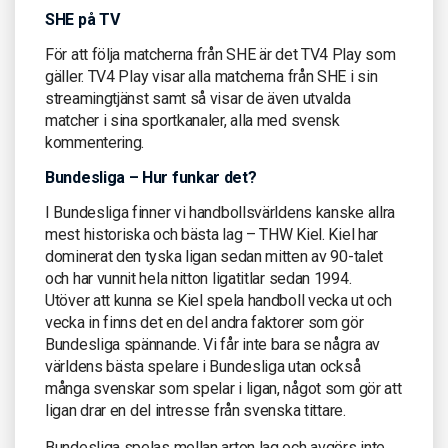
SHE på TV
För att följa matcherna från SHE är det TV4 Play som
gäller. TV4 Play visar alla matcherna från SHE i sin
streamingtjänst samt så visar de även utvalda
matcher i sina sportkanaler, alla med svensk
kommentering.
Bundesliga – Hur funkar det?
I Bundesliga finner vi handbollsvärldens kanske allra
mest historiska och bästa lag – THW Kiel. Kiel har
dominerat den tyska ligan sedan mitten av 90-talet
och har vunnit hela nitton ligatitlar sedan 1994.
Utöver att kunna se Kiel spela handboll vecka ut och
vecka in finns det en del andra faktorer som gör
Bundesliga spännande. Vi får inte bara se några av
världens bästa spelare i Bundesliga utan också
många svenskar som spelar i ligan, något som gör att
ligan drar en del intresse från svenska tittare.
Bundesliga spelas mellan arton lag och avgörs inte