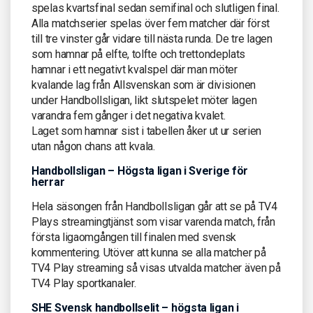
spelas kvartsfinal sedan semifinal och slutligen final.
Alla matchserier spelas över fem matcher där först
till tre vinster går vidare till nästa runda. De tre lagen
som hamnar på elfte, tolfte och trettondeplats
hamnar i ett negativt kvalspel där man möter
kvalande lag från Allsvenskan som är divisionen
under Handbollsligan, likt slutspelet möter lagen
varandra fem gånger i det negativa kvalet.
Laget som hamnar sist i tabellen åker ut ur serien
utan någon chans att kvala.
Handbollsligan – Högsta ligan i Sverige för
herrar
Hela säsongen från Handbollsligan går att se på TV4
Plays streamingtjänst som visar varenda match, från
första ligaomgången till finalen med svensk
kommentering. Utöver att kunna se alla matcher på
TV4 Play streaming så visas utvalda matcher även på
TV4 Play sportkanaler.
SHE Svensk handbollselit – högsta ligan i