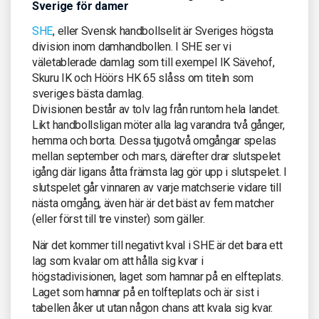
Sverige för damer
SHE
, eller Svensk handbollselit är Sveriges högsta
division inom damhandbollen. I SHE ser vi
väletablerade damlag som till exempel IK Sävehof,
Skuru IK och Höörs HK 65 slåss om titeln som
sveriges bästa damlag.
Divisionen består av tolv lag från runtom hela landet.
Likt handbollsligan möter alla lag varandra två gånger,
hemma och borta. Dessa tjugotvå omgångar spelas
mellan september och mars, därefter drar slutspelet
igång där ligans åtta främsta lag gör upp i slutspelet. I
slutspelet går vinnaren av varje matchserie vidare till
nästa omgång, även här är det bäst av fem matcher
(eller först till tre vinster) som gäller.
När det kommer till negativt kval i SHE är det bara ett
lag som kvalar om att hålla sig kvar i
högstadivisionen, laget som hamnar på en elfteplats.
Laget som hamnar på en tolfteplats och är sist i
tabellen åker ut utan någon chans att kvala sig kvar.