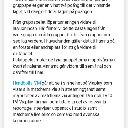
gruppspelet ger en vinst två poäng till det vinnande
laget, vid oavgjort delar lagen på poängen.
Från gruppspelet löper turneringen vidare till
huvudrundan. Här finner vi de tre bästa lagen från
varje grupp och åtta grupper blir till fyra grupper om
sex lag vardera. I huvudrundan gäller det att hamna på
en första eller andraplats för att gå vidare till
slutspelet.
I slutspelet möter de fyra gruppettorna grupptvåorna i
kvartsfinalerna, vinnarna går vidare till semifinal och
därefter till final.
Handbolls-VM
går att se i sin helhet på Viaplay som
visar alla matcherna via sin streamingtjänst samt
majoriteten av matcherna via antingen TV6 och TV10.
På Viaplay får man som tittare ta del av relevanta
reportage, intervjuer, uppsnack i studio samt
matcherna live eller on demand med svenska
kommentatorer.