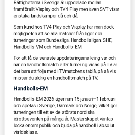
Rättigheterna i Sverige är uppdelade mellan
framförallt Viaplay och TV4 Play men även SVT visar
enstaka landskamper då och då.
Som kund hos TV4 Play och Viaplay har man dock
möjligheten att se alla matcher från ligor och
turneringar som Bundesliga, Handbollsligan, SHE,
Handbolls-VM och Handbolls-EM.
För att få de senaste uppdateringarna kring var och
när en handbollsmatch eller turnering visas på TV är
det bara att följa med i TVmatchens tablå, på så vis
missar du aldrig en handbollsmatch på TV.
Handbolls-EM
Handbolls-EM 2026 äger rum 15 januari–1 februari
och spelas i Sverige, Danmark och Norge, vilket gör
turneringen till ett av de största nordiska
idrottseventen på många år. Mästerskapet väntas
locka enorm publik och bjuda på handboll i absolut
världsklass.