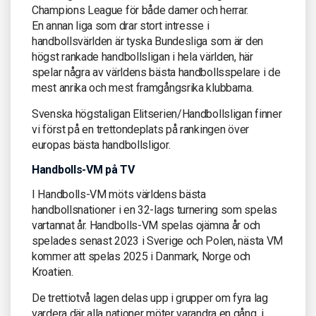
Champions League för både damer och herrar.
En annan liga som drar stort intresse i
handbollsvärlden är tyska Bundesliga som är den
högst rankade handbollsligan i hela världen, här
spelar några av världens bästa handbollsspelare i de
mest anrika och mest framgångsrika klubbarna.
Svenska högstaligan Elitserien/Handbollsligan finner
vi först på en trettondeplats på rankingen över
europas bästa handbollsligor.
Handbolls-VM på TV
I Handbolls-VM möts världens bästa
handbollsnationer i en 32-lags turnering som spelas
vartannat år. Handbolls-VM spelas ojämna år och
spelades senast 2023 i Sverige och Polen, nästa VM
kommer att spelas 2025 i Danmark, Norge och
Kroatien.
De trettiotvå lagen delas upp i grupper om fyra lag
vardera där alla nationer möter varandra en gång, i