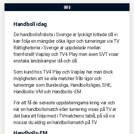
info
Handboll idag
De handbollsfrälsta i Sverige är lyckligt lottade då vi
kan följa en mängder olika ligor och turneringar via TV.
Rättigheterna i Sverige är uppdelade mellan
framförallt Viaplay och TV4 Play men även SVT visar
enstaka landskamper då och då.
Som kund hos TV4 Play och Viaplay har man dock
möjligheten att se alla matcher från ligor och
turneringar som Bundesliga, Handbollsligan, SHE,
Handbolls-VM och Handbolls-EM.
För att få de senaste uppdateringarna kring var och
när en handbollsmatch eller turnering visas på TV är
det bara att följa med i TVmatchens tablå, på så vis
missar du aldrig en handbollsmatch på TV.
Handbolls-EM