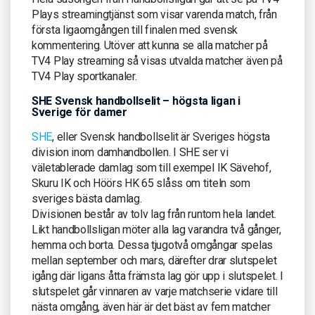
Plays streamingtjänst som visar varenda match, från
första ligaomgången till finalen med svensk
kommentering. Utöver att kunna se alla matcher på
TV4 Play streaming så visas utvalda matcher även på
TV4 Play sportkanaler.
SHE Svensk handbollselit – högsta ligan i
Sverige för damer
SHE
, eller Svensk handbollselit är Sveriges högsta
division inom damhandbollen. I SHE ser vi
väletablerade damlag som till exempel IK Sävehof,
Skuru IK och Höörs HK 65 slåss om titeln som
sveriges bästa damlag.
Divisionen består av tolv lag från runtom hela landet.
Likt handbollsligan möter alla lag varandra två gånger,
hemma och borta. Dessa tjugotvå omgångar spelas
mellan september och mars, därefter drar slutspelet
igång där ligans åtta främsta lag gör upp i slutspelet. I
slutspelet går vinnaren av varje matchserie vidare till
nästa omgång, även här är det bäst av fem matcher