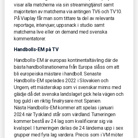
visar alla matcherna via sin streamingtjänst samt
majoriteten av matcherna via antingen TV6 och TV10.
På Viaplay får man som tittare ta del av relevanta
reportage, intervjuer, uppsnack i studio samt
matcherna live eller on demand med svenska
kommentatorer.
Handbolls-EM på TV
Handbolls-EM är europas kontinentaltävling där de
bästa handbollsnationerna från Europa slåss om att
bli europeiska mästare i handboll. Senaste
Handbolls-EM spelades 2022 i Slovakien och
Ungern, ett mästerskap som vi svenskar minns med
glädje då det svenska landslaget gick hela vägen och
tog guld i en riktig finalrysare mot Spanien.
Nästa Handbolls-EM kommer att spelas i januari
2024 när Tyskland står som värdland. Turneringen
kommer bestå av 24 lag som kvalificerar sig via
kvalspel. I turneringen delas de 24 länderna upp i sex
grupper med fyra lag vardera. Precis som i VM möter