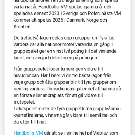
handbollsnationer i en 32-lags turnering som spelas
vartannat år. Handbolls-VM spelas ojämna år och
spelades senast 2023 i Sverige och Polen, nästa VM
kommer att spelas 2025 i Danmark, Norge och
Kroatien.
De trettiotvå lagen delas upp i grupper om fyra lag
vardera där alla nationer möter varandra en gång, i
gruppspelet ger en vinst två poäng till det vinnande
laget, vid oavgjort delar lagen på poängen.
Från gruppspelet löper turneringen vidare till
huvudrundan. Här finner vi de tre bästa lagen från
varje grupp och åtta grupper blir till fyra grupper om
sex lag vardera. I huvudrundan gäller det att hamna på
en första eller andraplats för att gå vidare till
slutspelet.
I slutspelet möter de fyra gruppettorna grupptvåorna i
kvartsfinalerna, vinnarna går vidare till semifinal och
därefter till final.
Handbolls-VM
går att se i sin helhet på Viaplay som