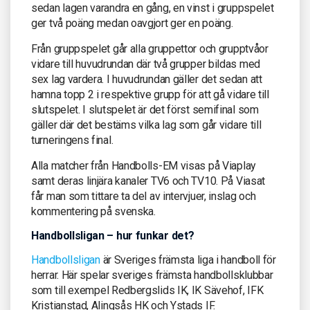
sedan lagen varandra en gång, en vinst i gruppspelet
ger två poäng medan oavgjort ger en poäng.
Från gruppspelet går alla gruppettor och grupptvåor
vidare till huvudrundan där två grupper bildas med
sex lag vardera. I huvudrundan gäller det sedan att
hamna topp 2 i respektive grupp för att gå vidare till
slutspelet. I slutspelet är det först semifinal som
gäller där det bestäms vilka lag som går vidare till
turneringens final.
Alla matcher från Handbolls-EM visas på Viaplay
samt deras linjära kanaler TV6 och TV10. På Viasat
får man som tittare ta del av intervjuer, inslag och
kommentering på svenska.
Handbollsligan – hur funkar det?
Handbollsligan
är Sveriges främsta liga i handboll för
herrar. Här spelar sveriges främsta handbollsklubbar
som till exempel Redbergslids IK, IK Sävehof, IFK
Kristianstad, Alingsås HK och Ystads IF.