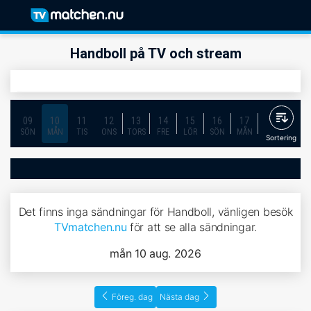
Handboll på TV och stream
09
10
11
12
13
14
15
16
17
18
19
SÖN
MÅN
TIS
ONS
TORS
FRE
LÖR
SÖN
MÅN
TIS
ONS
Sortering
Det finns inga sändningar för Handboll, vänligen besök
TVmatchen.nu
för att se alla sändningar.
mån 10 aug. 2026
Föreg. dag
Nästa dag