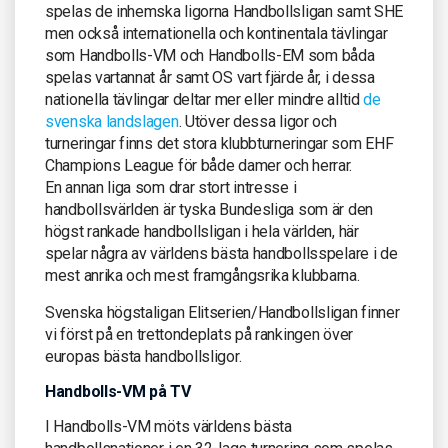
spelas de inhemska ligorna Handbollsligan samt SHE
men också internationella och kontinentala tävlingar
som Handbolls-VM och Handbolls-EM som båda
spelas vartannat år samt OS vart fjärde år, i dessa
nationella tävlingar deltar mer eller mindre alltid
de
svenska landslagen
. Utöver dessa ligor och
turneringar finns det stora klubbturneringar som EHF
Champions League för både damer och herrar.
En annan liga som drar stort intresse i
handbollsvärlden är tyska Bundesliga som är den
högst rankade handbollsligan i hela världen, här
spelar några av världens bästa handbollsspelare i de
mest anrika och mest framgångsrika klubbarna.
Svenska högstaligan Elitserien/Handbollsligan finner
vi först på en trettondeplats på rankingen över
europas bästa handbollsligor.
Handbolls-VM på TV
I Handbolls-VM möts världens bästa