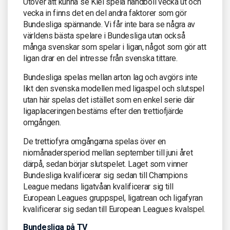
Utöver att kunna se Kiel spela handboll vecka ut och
vecka in finns det en del andra faktorer som gör
Bundesliga spännande. Vi får inte bara se några av
världens bästa spelare i Bundesliga utan också
många svenskar som spelar i ligan, något som gör att
ligan drar en del intresse från svenska tittare.
Bundesliga spelas mellan arton lag och avgörs inte
likt den svenska modellen med ligaspel och slutspel
utan här spelas det istället som en enkel serie där
ligaplaceringen bestäms efter den trettiofjärde
omgången.
De trettiofyra omgångarna spelas över en
niomånadersperiod mellan september till juni året
därpå, sedan börjar slutspelet. Laget som vinner
Bundesliga kvalificerar sig sedan till Champions
League medans ligatvåan kvalificerar sig till
European Leagues gruppspel, ligatrean och ligafyran
kvalificerar sig sedan till European Leagues kvalspel.
Bundesliga på TV