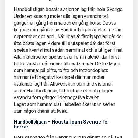
Handbollsligan består av fjorton lag från hela Sverige.
Under en säsong möter alla lagen varandra två
gånger, en gång hemma och en gång borta. Dessa
tjugosex omgångar av Handbollsligan spelas mellan
september och april. När ligan är färdigspelad går de
åtta bästa lagen vidare till slutspelet där det först
spelas kvartsfinal sedan semifinal och slutligen final.
Alla matchserier spelas över fem matcher där först
till tre vinster går vidare till nästa runda. De tre lagen
som hamnar på elfte, tolfte och trettondeplats
hamnar i ett negativt kvalspel där man möter
kvalande lag från Allsvenskan som är divisionen
under Handbollsligan, likt slutspelet möter lagen
varandra fem gånger i det negativa kvalet.
Laget som hamnar sist i tabellen åker ut ur serien
utan någon chans att kvala.
Handbollsligan – Högsta ligan i Sverige för
herrar
Hela säsongen från Handbollsligan går att se på TV4