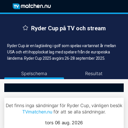
Ryder Cup på TV och stream
Ryder Cup är en lagtävling i golf som spelas vartannat år mellan
USA och ett ihopplockat lag med spelare från de europeiska
länderna. Ryder Cup 2025 avgörs 26-28 september 2025.
Spelschema
Resultat
Det finns inga sändningar för Ryder Cup, vänligen besök
TVmatchen.nu
för att se alla sändningar.
tors 06 aug. 2026