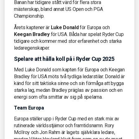
Banan har tidigare stått värd för flera stora
mästerskap, bland annat US Open och PGA
Championship.
Årets kaptener är
Luke Donald
för Europa och
Keegan Bradley
för USA. Båda har spelat Ryder Cup
tidigare och kommer med stor erfarenhet och starka
ledaregenskaper.
Spelare att hålla koll på i Ryder Cup 2025
Med Luke Donald som kapten för Europa och Keegan
Bradley för USA möts två tydliga ledarstilar. Donald är
känd för sitt taktiska sinne och sin förmåga att bygga
starka lag, medan Bradley präglas av passion och en
energi som ofta smittar av sig på spelarna.
Team Europa
Europa ställer upp i Ryder Cup med en stark mix av
rutinerade världsstjärnor och framtidsnamn. Rory
McIlroy och Jon Rahm är lagets självklara ledare,