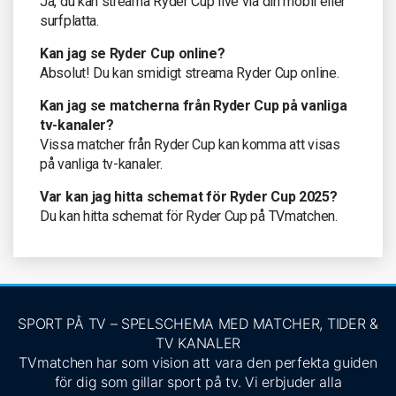
Ja, du kan streama Ryder Cup live via din mobil eller
surfplatta.
Kan jag se Ryder Cup online?
Absolut! Du kan smidigt streama Ryder Cup online.
Kan jag se matcherna från Ryder Cup på vanliga
tv-kanaler?
Vissa matcher från Ryder Cup kan komma att visas
på vanliga tv-kanaler.
Var kan jag hitta schemat för Ryder Cup 2025?
Du kan hitta schemat för Ryder Cup på TVmatchen.
SPORT PÅ TV – SPELSCHEMA MED MATCHER, TIDER &
TV KANALER
TVmatchen har som vision att vara den perfekta guiden
för dig som gillar sport på tv. Vi erbjuder alla