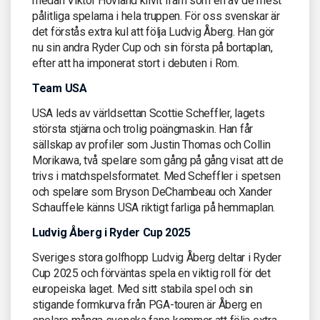
medan Viktor Hovland klivit fram som en av de mest
pålitliga spelarna i hela truppen. För oss svenskar är
det förstås extra kul att följa Ludvig Åberg. Han gör
nu sin andra Ryder Cup och sin första på bortaplan,
efter att ha imponerat stort i debuten i Rom.
Team USA
USA leds av världsettan Scottie Scheffler, lagets
största stjärna och trolig poängmaskin. Han får
sällskap av profiler som Justin Thomas och Collin
Morikawa, två spelare som gång på gång visat att de
trivs i matchspelsformatet. Med Scheffler i spetsen
och spelare som Bryson DeChambeau och Xander
Schauffele känns USA riktigt farliga på hemmaplan.
Ludvig Åberg i Ryder Cup 2025
Sveriges stora golfhopp Ludvig Åberg deltar i Ryder
Cup 2025 och förväntas spela en viktig roll för det
europeiska laget. Med sitt stabila spel och sin
stigande formkurva från PGA-touren är Åberg en