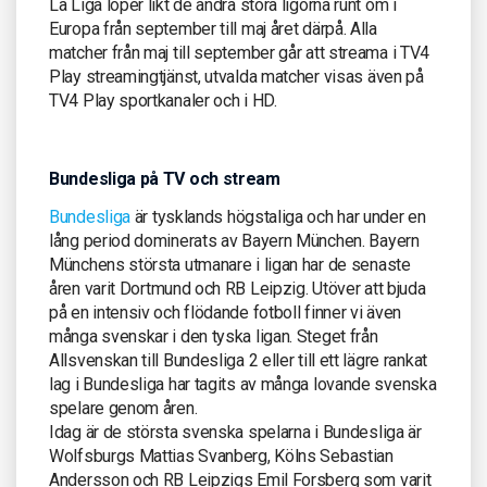
La Liga löper likt de andra stora ligorna runt om i
Europa från september till maj året därpå. Alla
matcher från maj till september går att streama i TV4
Play streamingtjänst, utvalda matcher visas även på
TV4 Play sportkanaler och i HD.
Bundesliga på TV och stream
Bundesliga
är tysklands högstaliga och har under en
lång period dominerats av Bayern München. Bayern
Münchens största utmanare i ligan har de senaste
åren varit Dortmund och RB Leipzig. Utöver att bjuda
på en intensiv och flödande fotboll finner vi även
många svenskar i den tyska ligan. Steget från
Allsvenskan till Bundesliga 2 eller till ett lägre rankat
lag i Bundesliga har tagits av många lovande svenska
spelare genom åren.
Idag är de största svenska spelarna i Bundesliga är
Wolfsburgs Mattias Svanberg, Kölns Sebastian
Andersson och RB Leipzigs Emil Forsberg som varit