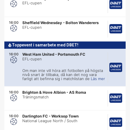
EFL-cupen
16:00
Sheffield Wednesday
-
Bolton Wanderers
EFL-cupen
Toppevent i samarbete med DBET!
16:00
West Ham United
-
Portsmouth FC
EFL-cupen
Om man inte vill höra att fotbollen på högsta
nivå snart är tillbaka, då kan det nog vara
farligt att befinna sig i matchlistan de
Läs mer
16:00
Brighton & Hove Albion
-
AS Roma
Träningsmatch
16:00
Darlington FC
-
Worksop Town
National League North / South