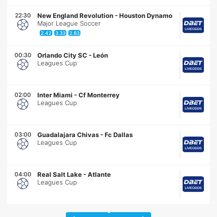
22:30
New England Revolution
-
Houston Dynamo
Major League Soccer
2.42
3.33
2.83
00:30
Orlando City SC
-
León
Leagues Cup
02:00
Inter Miami
-
Cf Monterrey
Leagues Cup
03:00
Guadalajara Chivas
-
Fc Dallas
Leagues Cup
04:00
Real Salt Lake
-
Atlante
Leagues Cup