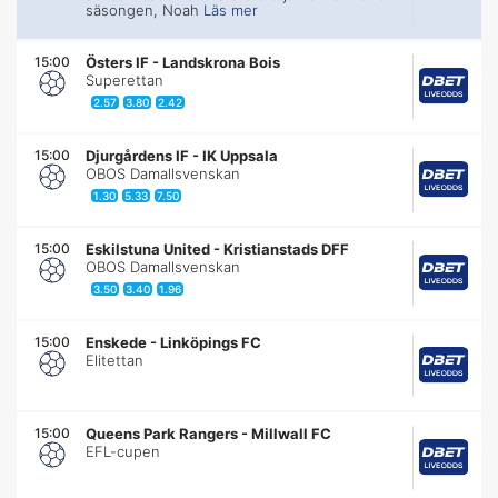
säsongen, Noah
Läs mer
15:00
Östers IF
-
Landskrona Bois
Superettan
2.57
3.80
2.42
15:00
Djurgårdens IF
-
IK Uppsala
OBOS Damallsvenskan
1.30
5.33
7.50
15:00
Eskilstuna United
-
Kristianstads DFF
OBOS Damallsvenskan
3.50
3.40
1.96
15:00
Enskede
-
Linköpings FC
Elitettan
15:00
Queens Park Rangers
-
Millwall FC
EFL-cupen