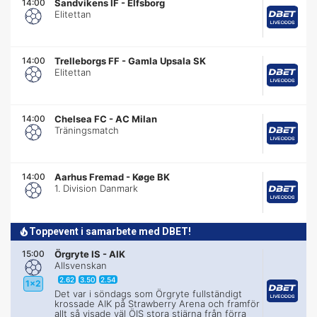
14:00
Sandvikens IF
-
Elfsborg
Elitettan
14:00
Trelleborgs FF
-
Gamla Upsala SK
Elitettan
14:00
Chelsea FC
-
AC Milan
Träningsmatch
14:00
Aarhus Fremad
-
Køge BK
1. Division Danmark
Toppevent i samarbete med DBET!
15:00
Örgryte IS
-
AIK
Allsvenskan
2.62
3.50
2.54
1x2
Det var i söndags som Örgryte fullständigt
krossade AIK på Strawberry Arena och framför
allt så visade väl ÖIS stora stjärna från förra