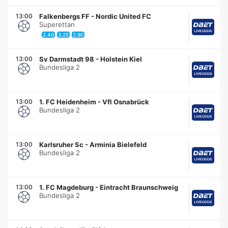
13:00
Falkenbergs FF
-
Nordic United FC
Superettan
2.40
3.25
2.90
13:00
Sv Darmstadt 98
-
Holstein Kiel
Bundesliga 2
13:00
1. FC Heidenheim
-
Vfl Osnabrück
Bundesliga 2
13:00
Karlsruher Sc
-
Arminia Bielefeld
Bundesliga 2
13:00
1. FC Magdeburg
-
Eintracht Braunschweig
Bundesliga 2