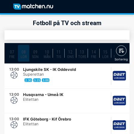
Fotboll på TV och stream
07
08
09
10
11
12
13
14
15
16
17
FRE
LÖR
SÖN
MÅN
TIS
ONS
TORS
FRE
LÖR
SÖN
MÅN
Sortering
13:00
Ljungskile SK
-
IK Oddevold
Superettan
2.30
3.25
3.00
13:00
Husqvarna
-
Umeå IK
Elitettan
13:00
IFK Göteborg
-
Kif Örebro
Elitettan