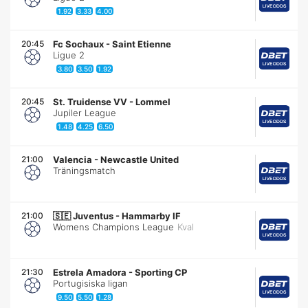
1.92
3.33
4.00
20:45
Fc Sochaux
-
Saint Etienne
Ligue 2
3.80
3.50
1.92
20:45
St. Truidense VV
-
Lommel
Jupiler League
1.48
4.25
6.50
21:00
Valencia
-
Newcastle United
Träningsmatch
21:00
🇸🇪
Juventus
-
Hammarby IF
Womens Champions League
Kval
21:30
Estrela Amadora
-
Sporting CP
Portugisiska ligan
9.50
5.50
1.28