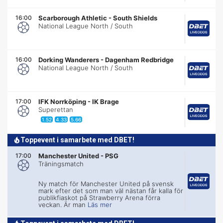
16:00
Scarborough Athletic
-
South Shields
National League North / South
16:00
Dorking Wanderers
-
Dagenham Redbridge
National League North / South
17:00
IFK Norrköping
-
IK Brage
Superettan
1.52
4.33
5.66
Toppevent i samarbete med DBET!
17:00
Manchester United
-
PSG
Träningsmatch
Ny match för Manchester United på svensk
mark efter det som man väl nästan får kalla för
publikfiaskot på Strawberry Arena förra
veckan. Är man
Läs mer