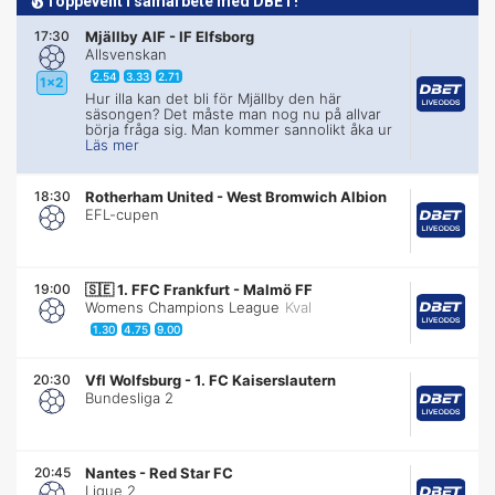
Toppevent i samarbete med DBET!
17:30
Mjällby AIF
-
IF Elfsborg
Allsvenskan
2.54
3.33
2.71
1x2
Hur illa kan det bli för Mjällby den här
säsongen? Det måste man nog nu på allvar
börja fråga sig. Man kommer sannolikt åka ur
Läs mer
18:30
Rotherham United
-
West Bromwich Albion
EFL-cupen
19:00
🇸🇪
1. FFC Frankfurt
-
Malmö FF
Womens Champions League
Kval
1.30
4.75
9.00
20:30
Vfl Wolfsburg
-
1. FC Kaiserslautern
Bundesliga 2
20:45
Nantes
-
Red Star FC
Ligue 2