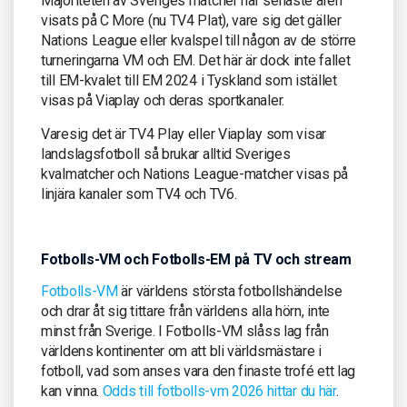
Majoriteten av Sveriges matcher har senaste åren
visats på C More (nu TV4 Plat), vare sig det gäller
Nations League eller kvalspel till någon av de större
turneringarna VM och EM. Det här är dock inte fallet
till EM-kvalet till EM 2024 i Tyskland som istället
visas på Viaplay och deras sportkanaler.
Varesig det är TV4 Play eller Viaplay som visar
landslagsfotboll så brukar alltid Sveriges
kvalmatcher och Nations League-matcher visas på
linjära kanaler som TV4 och TV6.
Fotbolls-VM och Fotbolls-EM på TV och stream
Fotbolls-VM
är världens största fotbollshändelse
och drar åt sig tittare från världens alla hörn, inte
minst från Sverige. I Fotbolls-VM slåss lag från
världens kontinenter om att bli världsmästare i
fotboll, vad som anses vara den finaste trofé ett lag
kan vinna.
Odds till fotbolls-vm 2026 hittar du här
.