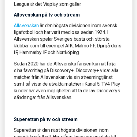
League är det Viaplay som gäller.
Allsvenskan på tv och stream
Allsvenskan
är den högsta divisionen inom svensk
ligafotboll och har varit med oss sedan 1924. I
Allsvenskan spelar Sveriges bästa och största
klubbar som till exempel AIK, Malmö FF, Djurgårdens
IF, Hammarby IF och Norrköping.
Sedan 2020 har de Allsvenska fansen kunnat följa
sina favoritlag på Discovery+. Discovery+ visar alla
matcher från Allsvenskan via sin streamingtjänst
samt så visar de utvalda matcher i Kanal 5. TV4 Play
kunder har även möjligheten att ta del av Discoverys
sändningar från Allsvenskan.
Superettan på tv och stream
Superettan är den näst högsta divisionen inom
svensk ligafotboll. Här slåss lagen om en plats till