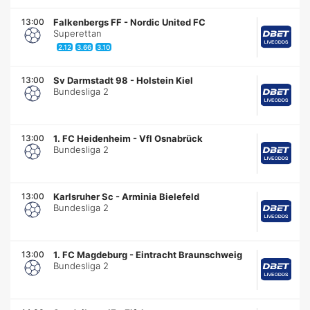
13:00
Falkenbergs FF
-
Nordic United FC
Superettan
2.12
3.66
3.10
13:00
Sv Darmstadt 98
-
Holstein Kiel
Bundesliga 2
13:00
1. FC Heidenheim
-
Vfl Osnabrück
Bundesliga 2
13:00
Karlsruher Sc
-
Arminia Bielefeld
Bundesliga 2
13:00
1. FC Magdeburg
-
Eintracht Braunschweig
Bundesliga 2