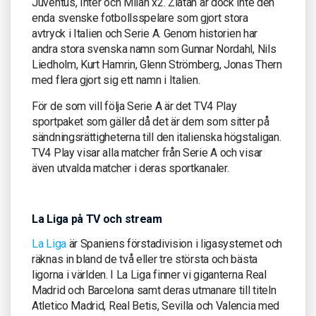
Juventus, Inter och Milan x2. Zlatan är dock inte den
enda svenske fotbollsspelare som gjort stora
avtryck i Italien och Serie A. Genom historien har
andra stora svenska namn som Gunnar Nordahl, Nils
Liedholm, Kurt Hamrin, Glenn Strömberg, Jonas Thern
med flera gjort sig ett namn i Italien.
För de som vill följa Serie A är det TV4 Play
sportpaket som gäller då det är dem som sitter på
sändningsrättigheterna till den italienska högstaligan.
TV4 Play visar alla matcher från Serie A och visar
även utvalda matcher i deras sportkanaler.
La Liga på TV och stream
La Liga
är Spaniens förstadivision i ligasystemet och
räknas in bland de två eller tre största och bästa
ligorna i världen. I La Liga finner vi giganterna Real
Madrid och Barcelona samt deras utmanare till titeln
Atletico Madrid, Real Betis, Sevilla och Valencia med