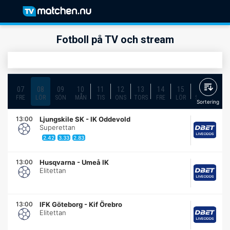
Fotboll på TV och stream
07
08
09
10
11
12
13
14
15
16
17
FRE
LÖR
SÖN
MÅN
TIS
ONS
TORS
FRE
LÖR
SÖN
MÅN
Sortering
13:00
Ljungskile SK
-
IK Oddevold
Superettan
2.42
3.33
2.83
13:00
Husqvarna
-
Umeå IK
Elitettan
13:00
IFK Göteborg
-
Kif Örebro
Elitettan