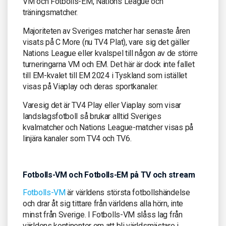
VM och Fotbolls-EM, Nations League och
träningsmatcher.
Majoriteten av Sveriges matcher har senaste åren
visats på C More (nu TV4 Plat), vare sig det gäller
Nations League eller kvalspel till någon av de större
turneringarna VM och EM. Det här är dock inte fallet
till EM-kvalet till EM 2024 i Tyskland som istället
visas på Viaplay och deras sportkanaler.
Varesig det är TV4 Play eller Viaplay som visar
landslagsfotboll så brukar alltid Sveriges
kvalmatcher och Nations League-matcher visas på
linjära kanaler som TV4 och TV6.
Fotbolls-VM och Fotbolls-EM på TV och stream
Fotbolls-VM
är världens största fotbollshändelse
och drar åt sig tittare från världens alla hörn, inte
minst från Sverige. I Fotbolls-VM slåss lag från
världens kontinenter om att bli världsmästare i