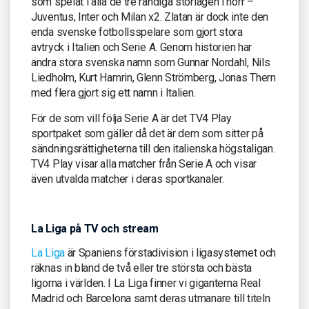
som spelat i alla de tre randiga storlagen i norr –
Juventus, Inter och Milan x2. Zlatan är dock inte den
enda svenske fotbollsspelare som gjort stora
avtryck i Italien och Serie A. Genom historien har
andra stora svenska namn som Gunnar Nordahl, Nils
Liedholm, Kurt Hamrin, Glenn Strömberg, Jonas Thern
med flera gjort sig ett namn i Italien.
För de som vill följa Serie A är det TV4 Play
sportpaket som gäller då det är dem som sitter på
sändningsrättigheterna till den italienska högstaligan.
TV4 Play visar alla matcher från Serie A och visar
även utvalda matcher i deras sportkanaler.
La Liga på TV och stream
La Liga
är Spaniens förstadivision i ligasystemet och
räknas in bland de två eller tre största och bästa
ligorna i världen. I La Liga finner vi giganterna Real
Madrid och Barcelona samt deras utmanare till titeln