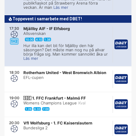
publikfiaskot på Strawberry Arena förra
veckan. Är man
Läs mer
Toppevent i samarbete med DBET!
17:30
Mjällby AIF
-
IF Elfsborg
Allsvenskan
10.00
4.10
1.38
1x2
Hur illa kan det bli för Mjällby den här
säsongen? Det måste man nog nu på allvar
börja fråga sig. Man kommer sannolikt åka ur
Läs mer
18:30
Rotherham United
-
West Bromwich Albion
EFL-cupen
19:00
🇸🇪
1. FFC Frankfurt
-
Malmö FF
Womens Champions League
Kval
1.26
6.33
7.00
20:30
Vfl Wolfsburg
-
1. FC Kaiserslautern
Bundesliga 2