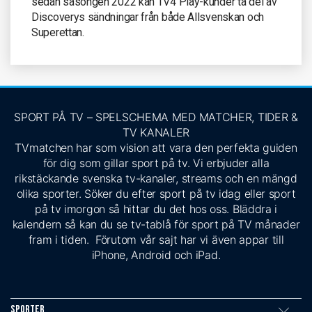
sedan säsongen 2022 kan TV4 Play-kunder ta del av
Discoverys sändningar från både Allsvenskan och
Superettan.
SPORT PÅ TV – SPELSCHEMA MED MATCHER, TIDER &
TV KANALER
TVmatchen har som vision att vara den perfekta guiden
för dig som gillar sport på tv. Vi erbjuder alla
rikstäckande svenska tv-kanaler, streams och en mängd
olika sporter. Söker du efter sport på tv idag eller sport
på tv imorgon så hittar du det hos oss. Bläddra i
kalendern så kan du se tv-tablå för sport på TV månader
fram i tiden. Förutom vår sajt har vi även appar till
iPhone, Android och iPad.
Sporter