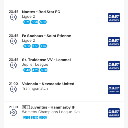
20:45
Nantes
-
Red Star FC
Ligue 2
1.71
3.50
5.00
20:45
Fc Sochaux
-
Saint Etienne
Ligue 2
3.80
3.50
1.92
20:45
St. Truidense VV
-
Lommel
Jupiler League
1.48
4.25
6.50
21:00
Valencia
-
Newcastle United
Träningsmatch
21:00
🇸🇪
Juventus
-
Hammarby IF
Womens Champions League
Kval
2.12
3.50
3.00