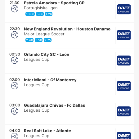
21:30
Estrela Amadora
-
Sporting CP
Portugisiska ligan
10.00
5.66
1.26
22:30
New England Revolution
-
Houston Dynamo
Major League Soccer
2.40
3.50
2.75
00:30
Orlando City SC
-
León
Leagues Cup
02:00
Inter Miami
-
Cf Monterrey
Leagues Cup
03:00
Guadalajara Chivas
-
Fc Dallas
Leagues Cup
04:00
Real Salt Lake
-
Atlante
Leagues Cup