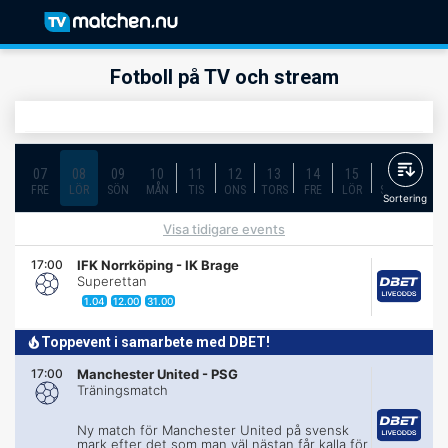
Fotboll på TV och stream
07
08
09
10
11
12
13
14
15
16
17
FRE
LÖR
SÖN
MÅN
TIS
ONS
TORS
FRE
LÖR
SÖN
MÅN
Sortering
Visa tidigare events
17:00
IFK Norrköping
-
IK Brage
Superettan
1.04
12.00
31.00
Toppevent i samarbete med DBET!
17:00
Manchester United
-
PSG
Träningsmatch
Ny match för Manchester United på svensk
mark efter det som man väl nästan får kalla för