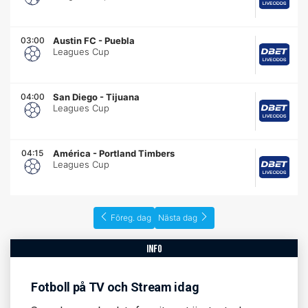
03:00
Austin FC
-
Puebla
Leagues Cup
04:00
San Diego
-
Tijuana
Leagues Cup
04:15
América
-
Portland Timbers
Leagues Cup
Föreg. dag
Nästa dag
info
Fotboll på TV och Stream idag