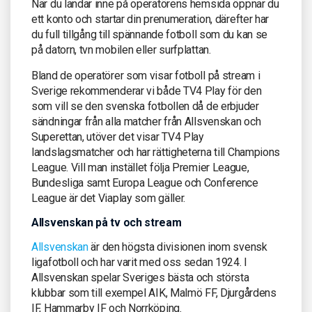
När du landar inne på operatörens hemsida öppnar du
ett konto och startar din prenumeration, därefter har
du full tillgång till spännande fotboll som du kan se
på datorn, tvn mobilen eller surfplattan.
Bland de operatörer som visar fotboll på stream i
Sverige rekommenderar vi både TV4 Play för den
som vill se den svenska fotbollen då de erbjuder
sändningar från alla matcher från Allsvenskan och
Superettan, utöver det visar TV4 Play
landslagsmatcher och har rättigheterna till Champions
League. Vill man instället följa Premier League,
Bundesliga samt Europa League och Conference
League är det Viaplay som gäller.
Allsvenskan på tv och stream
Allsvenskan
är den högsta divisionen inom svensk
ligafotboll och har varit med oss sedan 1924. I
Allsvenskan spelar Sveriges bästa och största
klubbar som till exempel AIK, Malmö FF, Djurgårdens
IF, Hammarby IF och Norrköping.