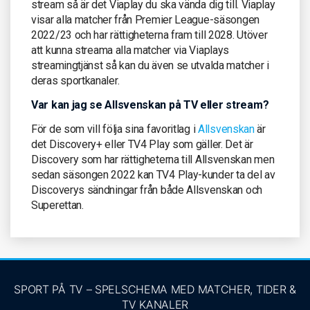
stream så är det Viaplay du ska vända dig till. Viaplay
visar alla matcher från Premier League-säsongen
2022/23 och har rättigheterna fram till 2028. Utöver
att kunna streama alla matcher via Viaplays
streamingtjänst så kan du även se utvalda matcher i
deras sportkanaler.
Var kan jag se Allsvenskan på TV eller stream?
För de som vill följa sina favoritlag i
Allsvenskan
är
det Discovery+ eller TV4 Play som gäller. Det är
Discovery som har rättigheterna till Allsvenskan men
sedan säsongen 2022 kan TV4 Play-kunder ta del av
Discoverys sändningar från både Allsvenskan och
Superettan.
SPORT PÅ TV – SPELSCHEMA MED MATCHER, TIDER &
TV KANALER