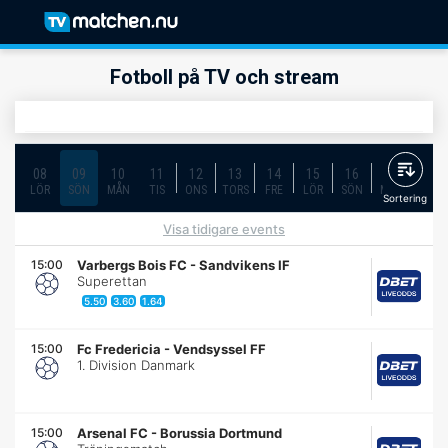
Fotboll på TV och stream
08
09
10
11
12
13
14
15
16
17
18
LÖR
SÖN
MÅN
TIS
ONS
TORS
FRE
LÖR
SÖN
MÅN
TIS
Sortering
Visa tidigare events
15:00
Varbergs Bois FC
-
Sandvikens IF
Superettan
5.50
3.60
1.64
15:00
Fc Fredericia
-
Vendsyssel FF
1. Division Danmark
15:00
Arsenal FC
-
Borussia Dortmund