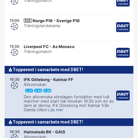
Träningsmatch
15:00
🇸🇪
Norge P16 - Sverige P16
Träningslandskamp
15:30
Liverpool FC
-
As Monaco
Träningsmatch
Toppevent i samarbete med DBET!
16:30
IFK Göteborg
-
Kalmar FF
Allsvenskan
2.37
3.40
2.90
Den allsvenska söndagen fortsätter med två
matcher med start här klockan 16:30 och en av
dem är denna. IFK Göteborg mot Kalmar från
Gamla Ullevi
Läs mer
Toppevent i samarbete med DBET!
16:30
Halmstads BK
-
GAIS
Allsvenskan