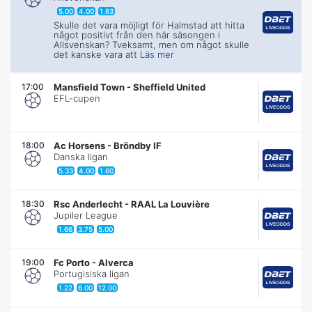
5.00
4.00
1.63
Skulle det vara möjligt för Halmstad att hitta
något positivt från den här säsongen i
Allsvenskan? Tveksamt, men om något skulle
det kanske vara att
Läs mer
17:00
Mansfield Town
-
Sheffield United
EFL-cupen
18:00
Ac Horsens
-
Bröndby IF
Danska ligan
5.33
4.00
1.60
18:30
Rsc Anderlecht
-
RAAL La Louvière
Jupiler League
1.66
3.75
5.00
19:00
Fc Porto
-
Alverca
Portugisiska ligan
1.22
6.00
12.00