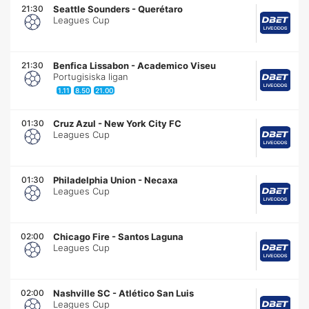
21:30
Seattle Sounders
-
Querétaro
Leagues Cup
21:30
Benfica Lissabon
-
Academico Viseu
Portugisiska ligan
1.11
8.50
21.00
01:30
Cruz Azul
-
New York City FC
Leagues Cup
01:30
Philadelphia Union
-
Necaxa
Leagues Cup
02:00
Chicago Fire
-
Santos Laguna
Leagues Cup
02:00
Nashville SC
-
Atlético San Luis
Leagues Cup