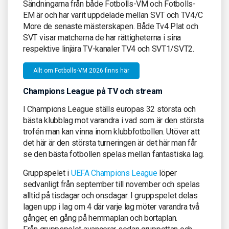
Sändningarna från både Fotbolls-VM och Fotbolls-
EM är och har varit uppdelade mellan SVT och TV4/C
More de senaste mästerskapen. Både Tv4 Plat och
SVT visar matcherna de har rättigheterna i sina
respektive linjära TV-kanaler TV4 och SVT1/SVT2.
Allt om Fotbolls-VM 2026 finns här
Champions League på TV och stream
I Champions League ställs europas 32 största och
bästa klubblag mot varandra i vad som är den största
trofén man kan vinna inom klubbfotbollen. Utöver att
det här är den största turneringen är det här man får
se den bästa fotbollen spelas mellan fantastiska lag.
Gruppspelet i
UEFA Champions League
löper
sedvanligt från september till november och spelas
alltid på tisdagar och onsdagar. I gruppspelet delas
lagen upp i lag om 4 där varje lag möter varandra två
gånger, en gång på hemmaplan och bortaplan.