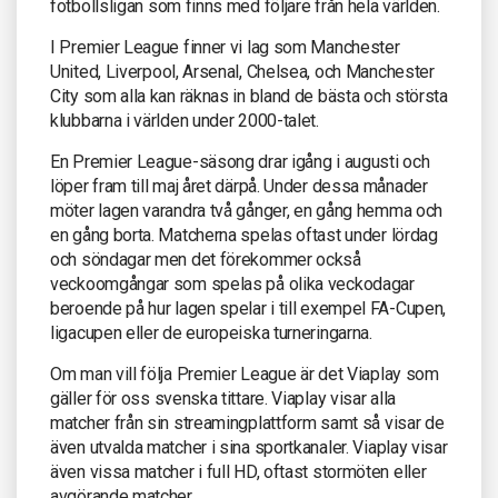
fotbollsligan som finns med följare från hela världen.
I Premier League finner vi lag som Manchester
United, Liverpool, Arsenal, Chelsea, och Manchester
City som alla kan räknas in bland de bästa och största
klubbarna i världen under 2000-talet.
En Premier League-säsong drar igång i augusti och
löper fram till maj året därpå. Under dessa månader
möter lagen varandra två gånger, en gång hemma och
en gång borta. Matcherna spelas oftast under lördag
och söndagar men det förekommer också
veckoomgångar som spelas på olika veckodagar
beroende på hur lagen spelar i till exempel FA-Cupen,
ligacupen eller de europeiska turneringarna.
Om man vill följa Premier League är det Viaplay som
gäller för oss svenska tittare. Viaplay visar alla
matcher från sin streamingplattform samt så visar de
även utvalda matcher i sina sportkanaler. Viaplay visar
även vissa matcher i full HD, oftast stormöten eller
avgörande matcher.