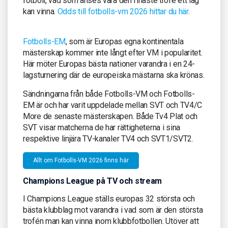
fotboll, vad som anses vara den finaste trofé ett lag
kan vinna.
Odds till fotbolls-vm 2026 hittar du här
.
Fotbolls-EM
, som är Europas egna kontinentala
mästerskap kommer inte långt efter VM i popularitet.
Här möter Europas bästa nationer varandra i en 24-
lagsturnering där de europeiska mästarna ska krönas.
Sändningarna från både Fotbolls-VM och Fotbolls-
EM är och har varit uppdelade mellan SVT och TV4/C
More de senaste mästerskapen. Både Tv4 Plat och
SVT visar matcherna de har rättigheterna i sina
respektive linjära TV-kanaler TV4 och SVT1/SVT2.
Allt om Fotbolls-VM 2026 finns här
Champions League på TV och stream
I Champions League ställs europas 32 största och
bästa klubblag mot varandra i vad som är den största
trofén man kan vinna inom klubbfotbollen. Utöver att