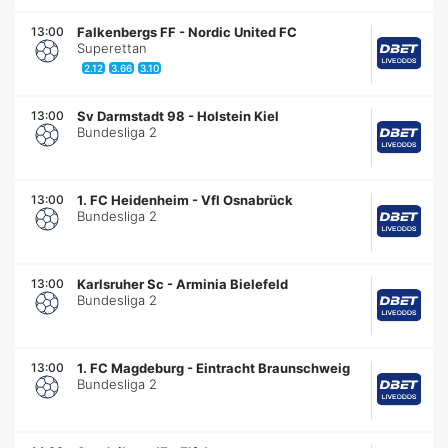
13:00
Falkenbergs FF
-
Nordic United FC
Superettan
2.12
3.66
3.10
13:00
Sv Darmstadt 98
-
Holstein Kiel
Bundesliga 2
13:00
1. FC Heidenheim
-
Vfl Osnabrück
Bundesliga 2
13:00
Karlsruher Sc
-
Arminia Bielefeld
Bundesliga 2
13:00
1. FC Magdeburg
-
Eintracht Braunschweig
Bundesliga 2