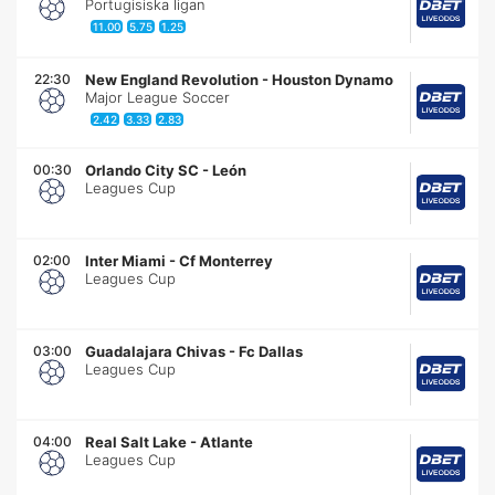
Portugisiska ligan
11.00
5.75
1.25
22:30
New England Revolution
-
Houston Dynamo
Major League Soccer
2.42
3.33
2.83
00:30
Orlando City SC
-
León
Leagues Cup
02:00
Inter Miami
-
Cf Monterrey
Leagues Cup
03:00
Guadalajara Chivas
-
Fc Dallas
Leagues Cup
04:00
Real Salt Lake
-
Atlante
Leagues Cup