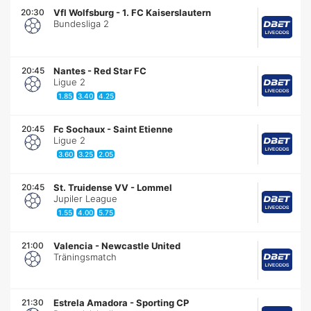
20:30
Vfl Wolfsburg
-
1. FC Kaiserslautern
Bundesliga 2
20:45
Nantes
-
Red Star FC
Ligue 2
1.85
3.40
4.25
20:45
Fc Sochaux
-
Saint Etienne
Ligue 2
3.60
3.25
2.05
20:45
St. Truidense VV
-
Lommel
Jupiler League
1.55
4.00
5.75
21:00
Valencia
-
Newcastle United
Träningsmatch
21:30
Estrela Amadora
-
Sporting CP