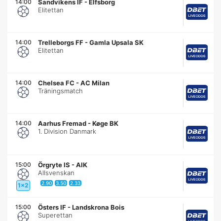
14:00
Sandvikens IF
-
Elfsborg
Elitettan
14:00
Trelleborgs FF
-
Gamla Upsala SK
Elitettan
14:00
Chelsea FC
-
AC Milan
Träningsmatch
14:00
Aarhus Fremad
-
Køge BK
1. Division Danmark
15:00
Örgryte IS
-
AIK
Allsvenskan
2.90
3.50
2.33
1x2
15:00
Östers IF
-
Landskrona Bois
Superettan