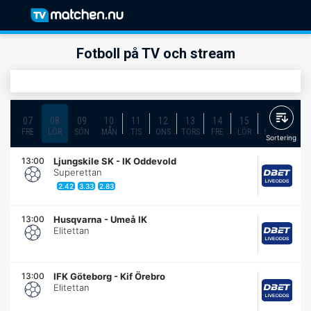
Fotboll på TV och stream
07
08
09
10
11
12
13
14
15
16
17
FRE
LÖR
SÖN
MÅN
TIS
ONS
TORS
FRE
LÖR
SÖN
MÅN
Sortering
13:00
Ljungskile SK
-
IK Oddevold
Superettan
2.42
3.33
2.83
13:00
Husqvarna
-
Umeå IK
Elitettan
13:00
IFK Göteborg
-
Kif Örebro
Elitettan