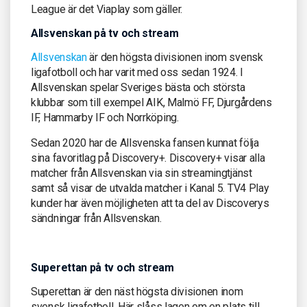
League är det Viaplay som gäller.
Allsvenskan på tv och stream
Allsvenskan
är den högsta divisionen inom svensk
ligafotboll och har varit med oss sedan 1924. I
Allsvenskan spelar Sveriges bästa och största
klubbar som till exempel AIK, Malmö FF, Djurgårdens
IF, Hammarby IF och Norrköping.
Sedan 2020 har de Allsvenska fansen kunnat följa
sina favoritlag på Discovery+. Discovery+ visar alla
matcher från Allsvenskan via sin streamingtjänst
samt så visar de utvalda matcher i Kanal 5. TV4 Play
kunder har även möjligheten att ta del av Discoverys
sändningar från Allsvenskan.
Superettan på tv och stream
Superettan är den näst högsta divisionen inom
svensk ligafotboll. Här slåss lagen om en plats till