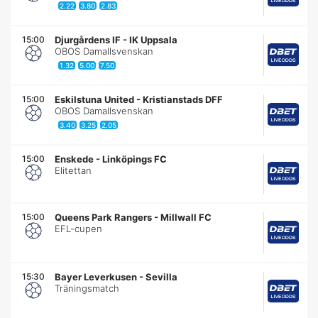
2.22
3.80
2.83
15:00
Djurgårdens IF
-
IK Uppsala
OBOS Damallsvenskan
1.32
5.00
7.50
15:00
Eskilstuna United
-
Kristianstads DFF
OBOS Damallsvenskan
3.40
3.25
2.05
15:00
Enskede
-
Linköpings FC
Elitettan
15:00
Queens Park Rangers
-
Millwall FC
EFL-cupen
15:30
Bayer Leverkusen
-
Sevilla
Träningsmatch