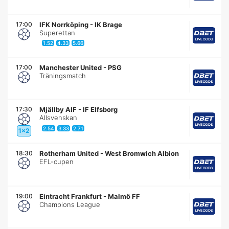
17:00
IFK Norrköping
-
IK Brage
Superettan
1.52
4.33
5.66
17:00
Manchester United
-
PSG
Träningsmatch
17:30
Mjällby AIF
-
IF Elfsborg
Allsvenskan
2.54
3.33
2.71
1x2
18:30
Rotherham United
-
West Bromwich Albion
EFL-cupen
19:00
Eintracht Frankfurt
-
Malmö FF
Champions League