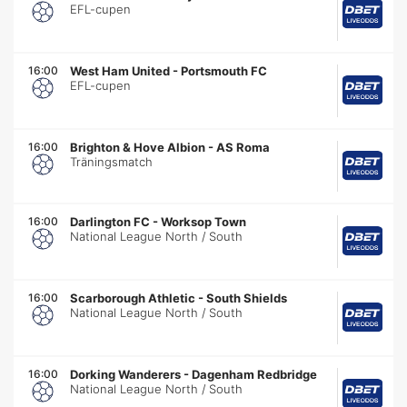
EFL-cupen
16:00
West Ham United
-
Portsmouth FC
EFL-cupen
16:00
Brighton & Hove Albion
-
AS Roma
Träningsmatch
16:00
Darlington FC
-
Worksop Town
National League North / South
16:00
Scarborough Athletic
-
South Shields
National League North / South
16:00
Dorking Wanderers
-
Dagenham Redbridge
National League North / South