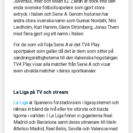
Juventus, Inter och Milan x2. Zlatan är dock inte den
enda svenske fotbollsspelare som gjort stora
avtryck i Italien och Serie A. Genom historien har
andra stora svenska namn som Gunnar Nordahl, Nils
Liedholm, Kurt Hamrin, Glenn Strömberg, Jonas Thern
med flera gjort sig ett namn i Italien.
För de som vill följa Serie A är det TV4 Play
sportpaket som gäller då det är dem som sitter på
sändningsrättigheterna till den italienska högstaligan.
TV4 Play visar alla matcher från Serie A och visar
även utvalda matcher i deras sportkanaler.
La Liga på TV och stream
La Liga
är Spaniens förstadivision i ligasystemet och
räknas in bland de två eller tre största och bästa
ligorna i världen. I La Liga finner vi giganterna Real
Madrid och Barcelona samt deras utmanare till titeln
Atletico Madrid, Real Betis, Sevilla och Valencia med