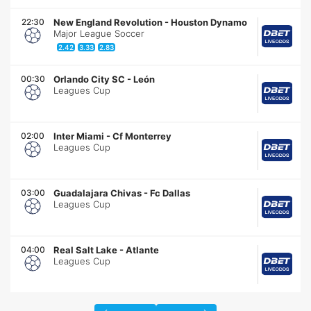
22:30
New England Revolution
-
Houston Dynamo
Major League Soccer
2.42
3.33
2.83
00:30
Orlando City SC
-
León
Leagues Cup
02:00
Inter Miami
-
Cf Monterrey
Leagues Cup
03:00
Guadalajara Chivas
-
Fc Dallas
Leagues Cup
04:00
Real Salt Lake
-
Atlante
Leagues Cup