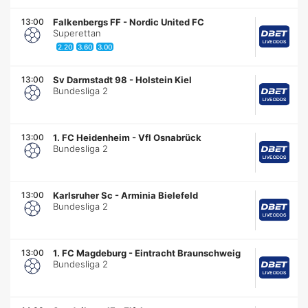
13:00
Falkenbergs FF
-
Nordic United FC
Superettan
2.20
3.60
3.00
13:00
Sv Darmstadt 98
-
Holstein Kiel
Bundesliga 2
13:00
1. FC Heidenheim
-
Vfl Osnabrück
Bundesliga 2
13:00
Karlsruher Sc
-
Arminia Bielefeld
Bundesliga 2
13:00
1. FC Magdeburg
-
Eintracht Braunschweig
Bundesliga 2