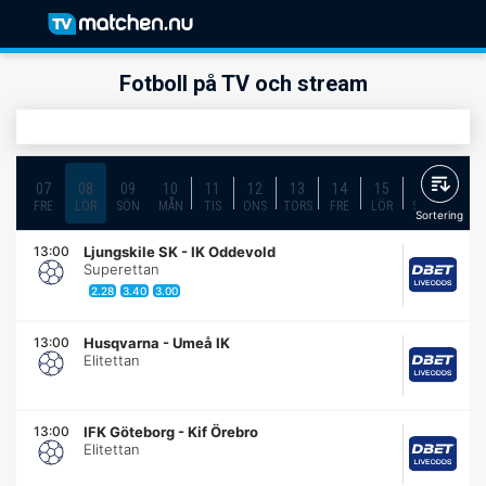
Fotboll på TV och stream
07
08
09
10
11
12
13
14
15
16
17
FRE
LÖR
SÖN
MÅN
TIS
ONS
TORS
FRE
LÖR
SÖN
MÅN
Sortering
13:00
Ljungskile SK
-
IK Oddevold
Superettan
2.28
3.40
3.00
13:00
Husqvarna
-
Umeå IK
Elitettan
13:00
IFK Göteborg
-
Kif Örebro
Elitettan