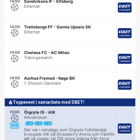
14:00
Sandvikens IF
-
Elfsborg
Elitettan
14:00
Trelleborgs FF
-
Gamla Upsala SK
Elitettan
14:00
Chelsea FC
-
AC Milan
Träningsmatch
14:00
Aarhus Fremad
-
Køge BK
1. Division Danmark
Toppevent i samarbete med DBET!
15:00
Örgryte IS
-
AIK
Allsvenskan
2.62
3.50
2.54
1x2
Det var i söndags som Örgryte fullständigt
krossade AIK på Strawberry Arena och framför
allt så visade väl ÖIS stora stjärna från förra