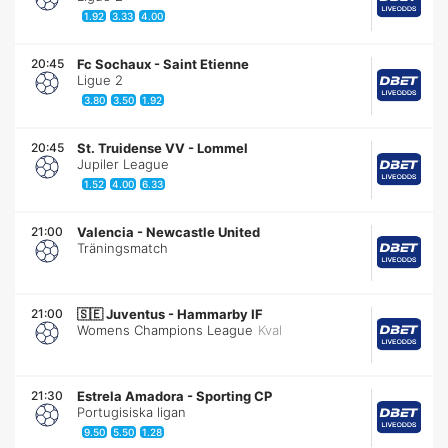
1.92
3.33
4.00
20:45
Fc Sochaux
-
Saint Etienne
Ligue 2
3.80
3.50
1.92
20:45
St. Truidense VV
-
Lommel
Jupiler League
1.52
4.00
6.33
21:00
Valencia
-
Newcastle United
Träningsmatch
21:00
🇸🇪
Juventus
-
Hammarby IF
Womens Champions League
Kval
21:30
Estrela Amadora
-
Sporting CP
Portugisiska ligan
9.50
5.50
1.28