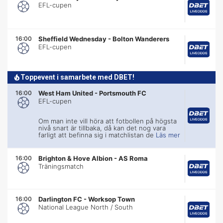
EFL-cupen
16:00
Sheffield Wednesday
-
Bolton Wanderers
EFL-cupen
Toppevent i samarbete med DBET!
16:00
West Ham United
-
Portsmouth FC
EFL-cupen
Om man inte vill höra att fotbollen på högsta
nivå snart är tillbaka, då kan det nog vara
farligt att befinna sig i matchlistan de
Läs mer
16:00
Brighton & Hove Albion
-
AS Roma
Träningsmatch
16:00
Darlington FC
-
Worksop Town
National League North / South