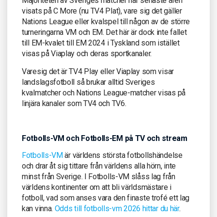
Majoriteten av Sveriges matcher har senaste åren
visats på C More (nu TV4 Plat), vare sig det gäller
Nations League eller kvalspel till någon av de större
turneringarna VM och EM. Det här är dock inte fallet
till EM-kvalet till EM 2024 i Tyskland som istället
visas på Viaplay och deras sportkanaler.
Varesig det är TV4 Play eller Viaplay som visar
landslagsfotboll så brukar alltid Sveriges
kvalmatcher och Nations League-matcher visas på
linjära kanaler som TV4 och TV6.
Fotbolls-VM och Fotbolls-EM på TV och stream
Fotbolls-VM
är världens största fotbollshändelse
och drar åt sig tittare från världens alla hörn, inte
minst från Sverige. I Fotbolls-VM slåss lag från
världens kontinenter om att bli världsmästare i
fotboll, vad som anses vara den finaste trofé ett lag
kan vinna.
Odds till fotbolls-vm 2026 hittar du här
.