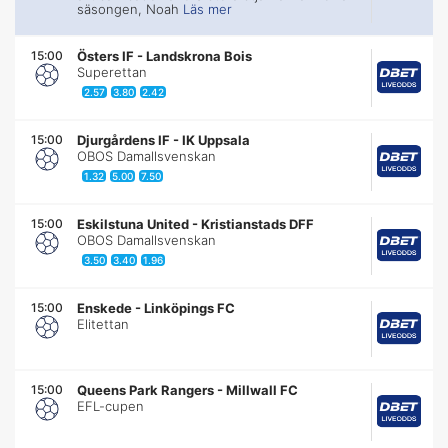
säsongen, Noah
Läs mer
15:00
Östers IF
-
Landskrona Bois
Superettan
2.57
3.80
2.42
15:00
Djurgårdens IF
-
IK Uppsala
OBOS Damallsvenskan
1.32
5.00
7.50
15:00
Eskilstuna United
-
Kristianstads DFF
OBOS Damallsvenskan
3.50
3.40
1.96
15:00
Enskede
-
Linköpings FC
Elitettan
15:00
Queens Park Rangers
-
Millwall FC
EFL-cupen