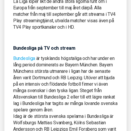
La Liga löper likt de andra stora ligorna runt om i
Europa från september till maj året därpå. Alla
matcher från maj till september går att streama i TV4
Play streamingtjänst, utvalda matcher visas även på
TV4 Play sportkanaler och i HD.
Bundesliga på TV och stream
Bundesliga
är tysklands högstaliga och har under en
lång period dominerats av Bayern München. Bayern
Münchens största utmanare i ligan har de senaste
åren varit Dortmund och RB Leipzig. Utöver att bjuda
på en intensiv och flödande fotboll finner vi även
många svenskar i den tyska ligan. Steget från
Allsvenskan till Bundesliga 2 eller till ett lägre rankat
lag i Bundesliga har tagits av många lovande svenska
spelare genom åren.
Idag är de största svenska spelarna i Bundesliga är
Wolfsburgs Mattias Svanberg, Kölns Sebastian
Andersson och RB Leipzigs Emil Forsberg som varit