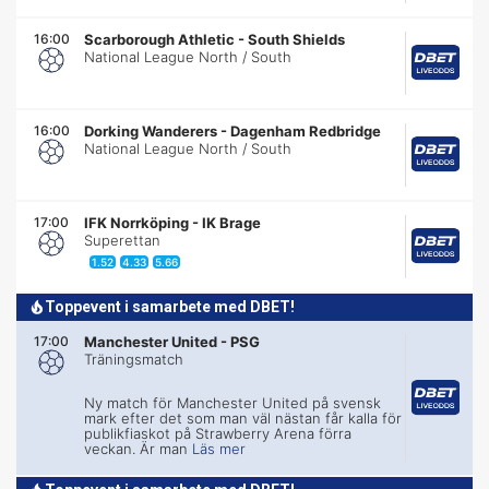
16:00
Scarborough Athletic
-
South Shields
National League North / South
16:00
Dorking Wanderers
-
Dagenham Redbridge
National League North / South
17:00
IFK Norrköping
-
IK Brage
Superettan
1.52
4.33
5.66
Toppevent i samarbete med DBET!
17:00
Manchester United
-
PSG
Träningsmatch
Ny match för Manchester United på svensk
mark efter det som man väl nästan får kalla för
publikfiaskot på Strawberry Arena förra
veckan. Är man
Läs mer