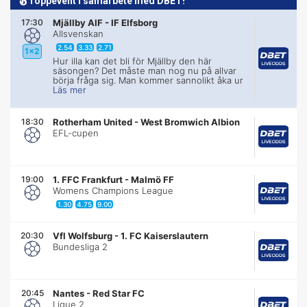
Toppevent i samarbete med DBET!
17:30
Mjällby AIF
-
IF Elfsborg
Allsvenskan
2.54
3.33
2.71
1x2
Hur illa kan det bli för Mjällby den här
säsongen? Det måste man nog nu på allvar
börja fråga sig. Man kommer sannolikt åka ur
Läs mer
18:30
Rotherham United
-
West Bromwich Albion
EFL-cupen
19:00
1. FFC Frankfurt
-
Malmö FF
Womens Champions League
1.30
4.75
9.00
20:30
Vfl Wolfsburg
-
1. FC Kaiserslautern
Bundesliga 2
20:45
Nantes
-
Red Star FC
Ligue 2