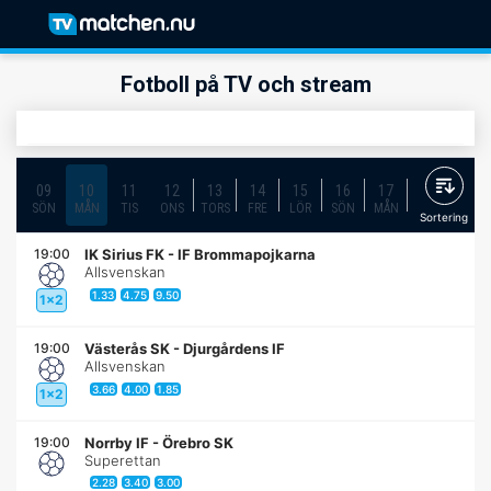
Fotboll på TV och stream
09
10
11
12
13
14
15
16
17
18
19
SÖN
MÅN
TIS
ONS
TORS
FRE
LÖR
SÖN
MÅN
TIS
ONS
Sortering
19:00
IK Sirius FK
-
IF Brommapojkarna
Allsvenskan
1.33
4.75
9.50
1x2
19:00
Västerås SK
-
Djurgårdens IF
Allsvenskan
3.66
4.00
1.85
1x2
19:00
Norrby IF
-
Örebro SK
Superettan
2.28
3.40
3.00