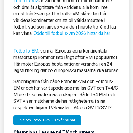
Fotbolls-VM
är världens största fotbollshändelse
och drar åt sig tittare från världens alla hörn, inte
minst från Sverige. I Fotbolls-VM slåss lag från
världens kontinenter om att bli världsmästare i
fotboll, vad som anses vara den finaste trofé ett lag
kan vinna.
Odds till fotbolls-vm 2026 hittar du här
.
Fotbolls-EM
, som är Europas egna kontinentala
mästerskap kommer inte långt efter VM i popularitet.
Här möter Europas bästa nationer varandra i en 24-
lagsturnering där de europeiska mästarna ska krönas.
Sändningarna från både Fotbolls-VM och Fotbolls-
EM är och har varit uppdelade mellan SVT och TV4/C
More de senaste mästerskapen. Både Tv4 Plat och
SVT visar matcherna de har rättigheterna i sina
respektive linjära TV-kanaler TV4 och SVT1/SVT2.
Allt om Fotbolls-VM 2026 finns här
Champions League på TV och stream