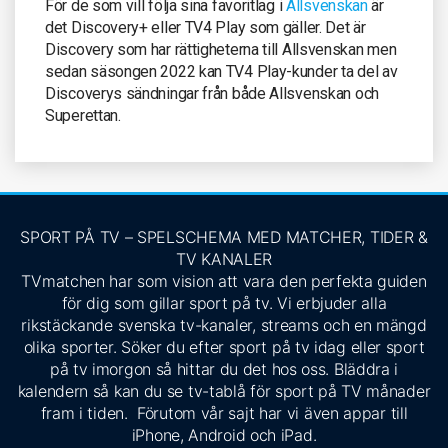
För de som vill följa sina favoritlag i
Allsvenskan
är
det Discovery+ eller TV4 Play som gäller. Det är
Discovery som har rättigheterna till Allsvenskan men
sedan säsongen 2022 kan TV4 Play-kunder ta del av
Discoverys sändningar från både Allsvenskan och
Superettan.
SPORT PÅ TV – SPELSCHEMA MED MATCHER, TIDER &
TV KANALER
TVmatchen har som vision att vara den perfekta guiden
för dig som gillar sport på tv. Vi erbjuder alla
rikstäckande svenska tv-kanaler, streams och en mängd
olika sporter. Söker du efter sport på tv idag eller sport
på tv imorgon så hittar du det hos oss. Bläddra i
kalendern så kan du se tv-tablå för sport på TV månader
fram i tiden. Förutom vår sajt har vi även appar till
iPhone, Android och iPad.