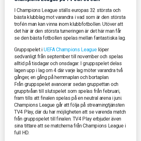
I Champions League ställs europas 32 största och
bästa klubblag mot varandra i vad som är den största
trofén man kan vinna inom klubbfotbollen. Utöver att
det här är den största turneringen är det här man får
se den bästa fotbollen spelas mellan fantastiska lag.
Gruppspelet i
UEFA Champions League
löper
sedvanligt från september till november och spelas
alltid på tisdagar och onsdagar. I gruppspelet delas
lagen upp i lag om 4 där varje lag möter varandra två
gånger, en gång på hemmaplan och bortaplan.
Från gruppspelet avancerar sedan gruppettan och
grupptvåan till slutspelet som spelas från februari,
fram tills att finalen spelas på en neutral arena i juni.
Champions League går att följa på streamingtjänsten
TV4 Play, där du har möjligheten att se varenda match
från gruppspelet till finalen. TV4 Play erbjuder även
sina tittare att se matcherna från Champions League i
full HD.