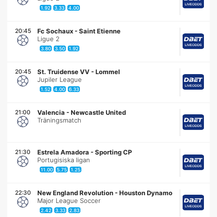
1.92
3.33
4.00
20:45
Fc Sochaux
-
Saint Etienne
Ligue 2
3.80
3.50
1.92
20:45
St. Truidense VV
-
Lommel
Jupiler League
1.52
4.00
6.33
21:00
Valencia
-
Newcastle United
Träningsmatch
21:30
Estrela Amadora
-
Sporting CP
Portugisiska ligan
11.00
5.75
1.25
22:30
New England Revolution
-
Houston Dynamo
Major League Soccer
2.42
3.33
2.83