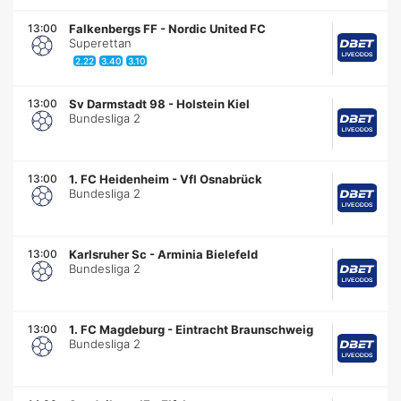
13:00
Falkenbergs FF
-
Nordic United FC
Superettan
2.22
3.40
3.10
13:00
Sv Darmstadt 98
-
Holstein Kiel
Bundesliga 2
13:00
1. FC Heidenheim
-
Vfl Osnabrück
Bundesliga 2
13:00
Karlsruher Sc
-
Arminia Bielefeld
Bundesliga 2
13:00
1. FC Magdeburg
-
Eintracht Braunschweig
Bundesliga 2