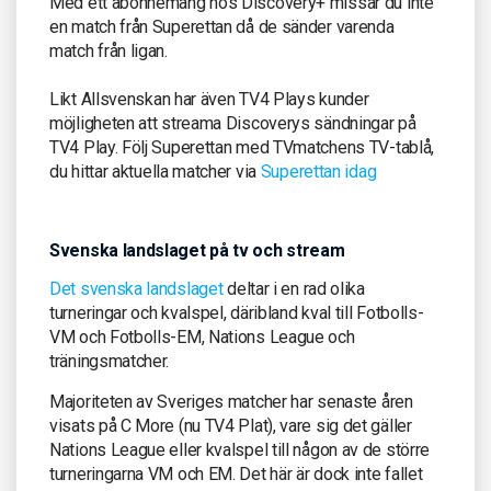
Med ett abonnemang hos Discovery+ missar du inte
en match från Superettan då de sänder varenda
match från ligan.
Likt Allsvenskan har även TV4 Plays kunder
möjligheten att streama Discoverys sändningar på
TV4 Play. Följ Superettan med TVmatchens TV-tablå,
du hittar aktuella matcher via
Superettan idag
Svenska landslaget på tv och stream
Det svenska landslaget
deltar i en rad olika
turneringar och kvalspel, däribland kval till Fotbolls-
VM och Fotbolls-EM, Nations League och
träningsmatcher.
Majoriteten av Sveriges matcher har senaste åren
visats på C More (nu TV4 Plat), vare sig det gäller
Nations League eller kvalspel till någon av de större
turneringarna VM och EM. Det här är dock inte fallet