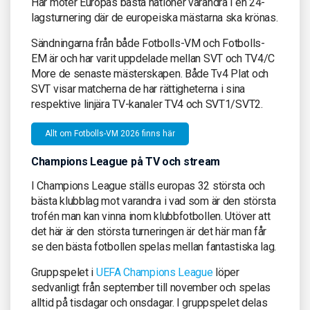
Här möter Europas bästa nationer varandra i en 24-
lagsturnering där de europeiska mästarna ska krönas.
Sändningarna från både Fotbolls-VM och Fotbolls-
EM är och har varit uppdelade mellan SVT och TV4/C
More de senaste mästerskapen. Både Tv4 Plat och
SVT visar matcherna de har rättigheterna i sina
respektive linjära TV-kanaler TV4 och SVT1/SVT2.
Allt om Fotbolls-VM 2026 finns här
Champions League på TV och stream
I Champions League ställs europas 32 största och
bästa klubblag mot varandra i vad som är den största
trofén man kan vinna inom klubbfotbollen. Utöver att
det här är den största turneringen är det här man får
se den bästa fotbollen spelas mellan fantastiska lag.
Gruppspelet i
UEFA Champions League
löper
sedvanligt från september till november och spelas
alltid på tisdagar och onsdagar. I gruppspelet delas