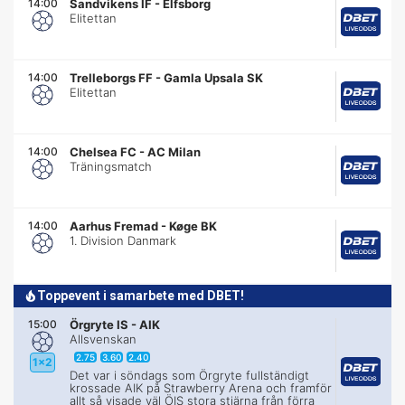
14:00
Sandvikens IF
-
Elfsborg
Elitettan
14:00
Trelleborgs FF
-
Gamla Upsala SK
Elitettan
14:00
Chelsea FC
-
AC Milan
Träningsmatch
14:00
Aarhus Fremad
-
Køge BK
1. Division Danmark
Toppevent i samarbete med DBET!
15:00
Örgryte IS
-
AIK
Allsvenskan
2.75
3.60
2.40
1x2
Det var i söndags som Örgryte fullständigt
krossade AIK på Strawberry Arena och framför
allt så visade väl ÖIS stora stjärna från förra