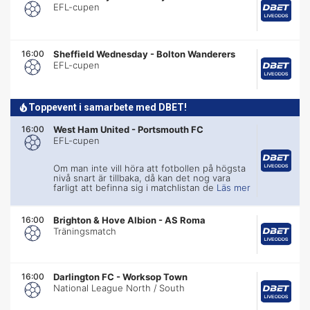
EFL-cupen
16:00
Sheffield Wednesday
-
Bolton Wanderers
EFL-cupen
Toppevent i samarbete med DBET!
16:00
West Ham United
-
Portsmouth FC
EFL-cupen
Om man inte vill höra att fotbollen på högsta
nivå snart är tillbaka, då kan det nog vara
farligt att befinna sig i matchlistan de
Läs mer
16:00
Brighton & Hove Albion
-
AS Roma
Träningsmatch
16:00
Darlington FC
-
Worksop Town
National League North / South