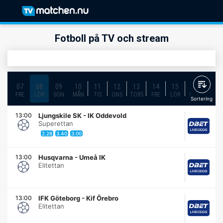
Fotboll på TV och stream
07
08
09
10
11
12
13
14
15
16
17
FRE
LÖR
SÖN
MÅN
TIS
ONS
TORS
FRE
LÖR
SÖN
MÅN
Sortering
13:00
Ljungskile SK
-
IK Oddevold
Superettan
2.28
3.40
3.00
13:00
Husqvarna
-
Umeå IK
Elitettan
13:00
IFK Göteborg
-
Kif Örebro
Elitettan