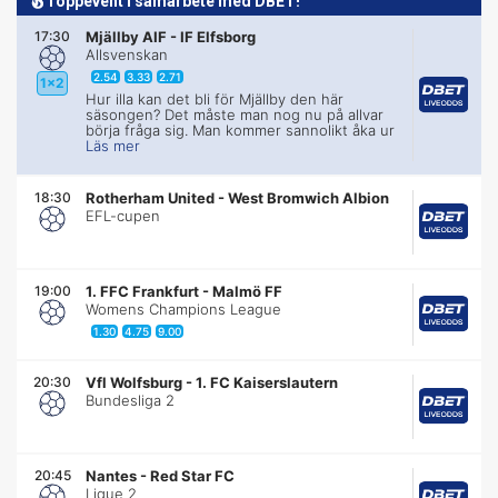
Toppevent i samarbete med DBET!
17:30
Mjällby AIF
-
IF Elfsborg
Allsvenskan
2.54
3.33
2.71
1x2
Hur illa kan det bli för Mjällby den här
säsongen? Det måste man nog nu på allvar
börja fråga sig. Man kommer sannolikt åka ur
Läs mer
18:30
Rotherham United
-
West Bromwich Albion
EFL-cupen
19:00
1. FFC Frankfurt
-
Malmö FF
Womens Champions League
1.30
4.75
9.00
20:30
Vfl Wolfsburg
-
1. FC Kaiserslautern
Bundesliga 2
20:45
Nantes
-
Red Star FC
Ligue 2