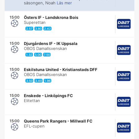
säsongen, Noah
Läs mer
15:00
Östers IF
-
Landskrona Bois
Superettan
2.57
3.80
2.42
15:00
Djurgårdens IF
-
IK Uppsala
OBOS Damallsvenskan
1.32
5.00
7.50
15:00
Eskilstuna United
-
Kristianstads DFF
OBOS Damallsvenskan
3.50
3.40
1.96
15:00
Enskede
-
Linköpings FC
Elitettan
15:00
Queens Park Rangers
-
Millwall FC
EFL-cupen