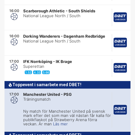
16:00
Scarborough Athletic
-
South Shields
National League North / South
16:00
Dorking Wanderers
-
Dagenham Redbridge
National League North / South
17:00
IFK Norrköping
-
IK Brage
Superettan
1.52
4.33
5.66
Toppevent i samarbete med DBET!
17:00
Manchester United
-
PSG
Träningsmatch
Ny match för Manchester United på svensk
mark efter det som man väl nästan får kalla för
publikfiaskot på Strawberry Arena förra
veckan. Är man
Läs mer