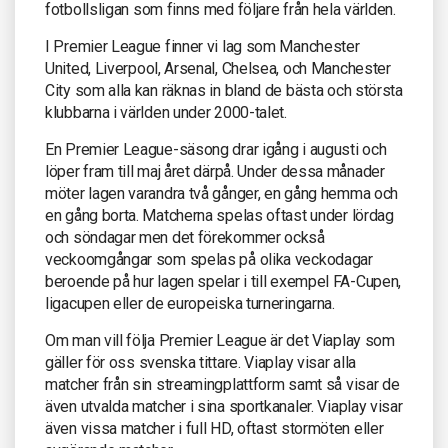
fotbollsligan som finns med följare från hela världen.
I Premier League finner vi lag som Manchester
United, Liverpool, Arsenal, Chelsea, och Manchester
City som alla kan räknas in bland de bästa och största
klubbarna i världen under 2000-talet.
En Premier League-säsong drar igång i augusti och
löper fram till maj året därpå. Under dessa månader
möter lagen varandra två gånger, en gång hemma och
en gång borta. Matcherna spelas oftast under lördag
och söndagar men det förekommer också
veckoomgångar som spelas på olika veckodagar
beroende på hur lagen spelar i till exempel FA-Cupen,
ligacupen eller de europeiska turneringarna.
Om man vill följa Premier League är det Viaplay som
gäller för oss svenska tittare. Viaplay visar alla
matcher från sin streamingplattform samt så visar de
även utvalda matcher i sina sportkanaler. Viaplay visar
även vissa matcher i full HD, oftast stormöten eller