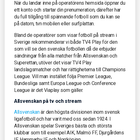
När du landar inne på operatörens hemsida öppnar du
ett konto och startar din prenumeration, därefter har
du full tillgång till spännande fotboll som du kan se
på datorn, tvn mobilen eller surfplattan.
Bland de operatörer som visar fotboll på stream i
Sverige rekommenderar vi både TV4 Play för den
som vill se den svenska fotbollen då de erbjuder
sändningar från alla matcher från Allsvenskan och
Superettan, utöver det visar TV4 Play
landslagsmatcher och har rättigheterna till Champions
League. Vill man instället följa Premier League,
Bundesliga samt Europa League och Conference
League är det Viaplay som gäller.
Allsvenskan på tv och stream
Allsvenskan
är den högsta divisionen inom svensk
ligafotboll och har varit med oss sedan 1924. I
Allsvenskan spelar Sveriges bästa och största
klubbar som till exempel AIK, Malmö FF, Djurgårdens
IF, Hammarby IF och Norrköping.