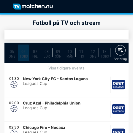
Fotboll på TV och stream
05
06
07
08
09
10
11
12
13
14
15
ONS
TORS
FRE
LÖR
SÖN
MÅN
TIS
ONS
TORS
FRE
LÖR
Sortering
Visa tidigare events
01:30
New York City FC
-
Santos Laguna
Leagues Cup
02:00
Cruz Azul
-
Philadelphia Union
Leagues Cup
02:30
Chicago Fire
-
Necaxa
Leagues Cup