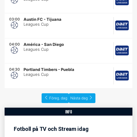
03:00
Austin FC
-
Tijuana
Leagues Cup
04:00
América
-
San Diego
Leagues Cup
04:30
Portland Timbers
-
Puebla
Leagues Cup
Föreg. dag
Nästa dag
info
Fotboll på TV och Stream idag