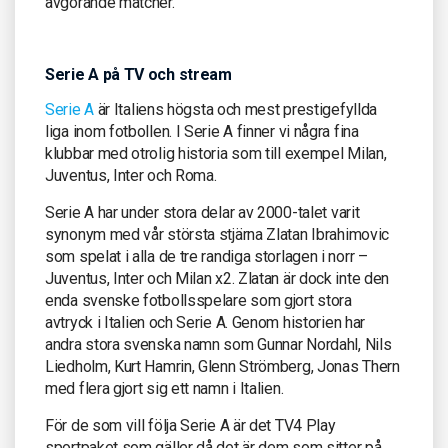
avgörande matcher.
Serie A på TV och stream
Serie A
är Italiens högsta och mest prestigefyllda
liga inom fotbollen. I Serie A finner vi några fina
klubbar med otrolig historia som till exempel Milan,
Juventus, Inter och Roma.
Serie A har under stora delar av 2000-talet varit
synonym med vår största stjärna Zlatan Ibrahimovic
som spelat i alla de tre randiga storlagen i norr –
Juventus, Inter och Milan x2. Zlatan är dock inte den
enda svenske fotbollsspelare som gjort stora
avtryck i Italien och Serie A. Genom historien har
andra stora svenska namn som Gunnar Nordahl, Nils
Liedholm, Kurt Hamrin, Glenn Strömberg, Jonas Thern
med flera gjort sig ett namn i Italien.
För de som vill följa Serie A är det TV4 Play
sportpaket som gäller då det är dem som sitter på