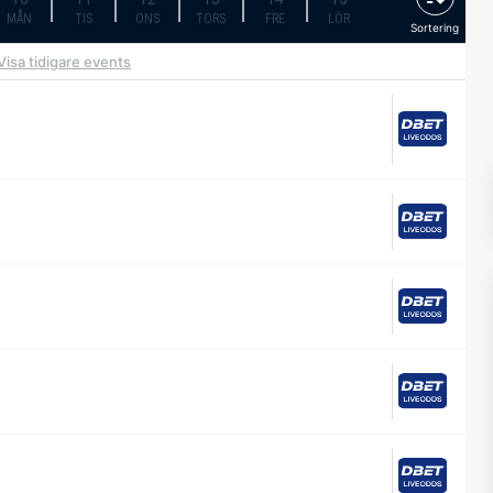
MÅN
TIS
ONS
TORS
FRE
LÖR
Sortering
Visa tidigare events