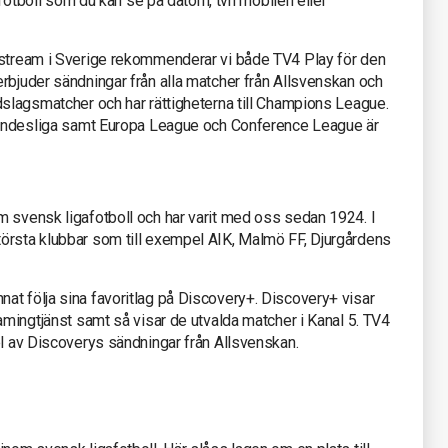
e fotboll som du kan se på datorn, tvn mobilen eller
 stream i Sverige rekommenderar vi både TV4 Play för den
rbjuder sändningar från alla matcher från Allsvenskan och
dslagsmatcher och har rättigheterna till Champions League.
 Bundesliga samt Europa League och Conference League är
m svensk ligafotboll och har varit med oss sedan 1924. I
örsta klubbar som till exempel AIK, Malmö FF, Djurgårdens
at följa sina favoritlag på Discovery+. Discovery+ visar
eamingtjänst samt så visar de utvalda matcher i Kanal 5. TV4
el av Discoverys sändningar från Allsvenskan.