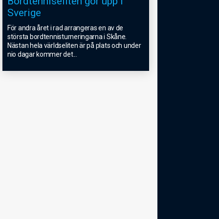
Bordtenniseliten gör upp i
Sverige
För andra året i rad arrangeras en av de
största bordtennisturneringarna i Skåne.
Nästan hela världseliten är på plats och under
nio dagar kommer det
...