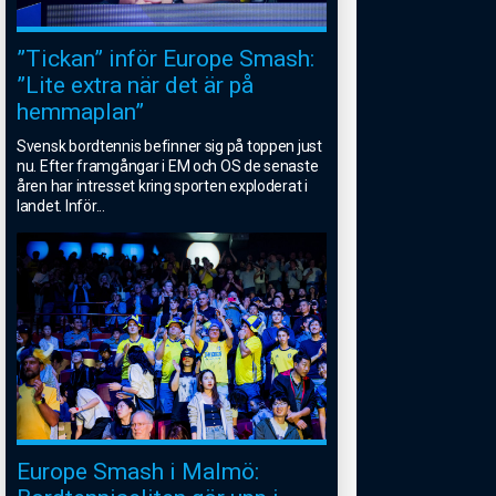
”Tickan” inför Europe Smash:
”Lite extra när det är på
hemmaplan”
Svensk bordtennis befinner sig på toppen just
nu. Efter framgångar i EM och OS de senaste
åren har intresset kring sporten exploderat i
landet. Inför
...
Europe Smash i Malmö: