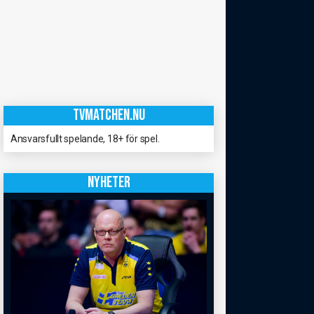
TVMATCHEN.NU
Ansvarsfullt spelande, 18+ för spel.
NYHETER