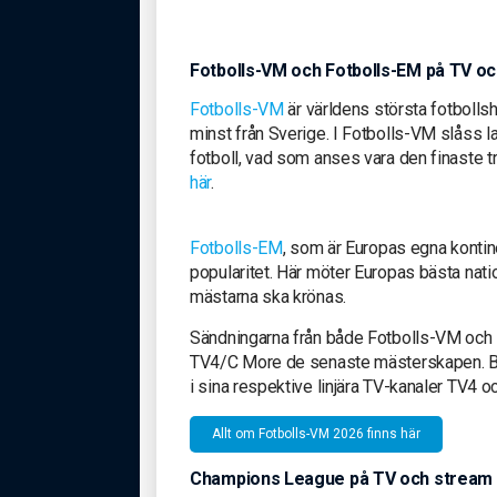
Fotbolls-VM och Fotbolls-EM på TV o
Fotbolls-VM
är världens största fotbollshä
minst från Sverige. I Fotbolls-VM slåss la
fotboll, vad som anses vara den finaste tr
här
.
Fotbolls-EM
, som är Europas egna kontin
popularitet. Här möter Europas bästa nati
mästarna ska krönas.
Sändningarna från både Fotbolls-VM och 
TV4/C More de senaste mästerskapen. Båd
i sina respektive linjära TV-kanaler TV4
Allt om Fotbolls-VM 2026 finns här
Champions League på TV och stream