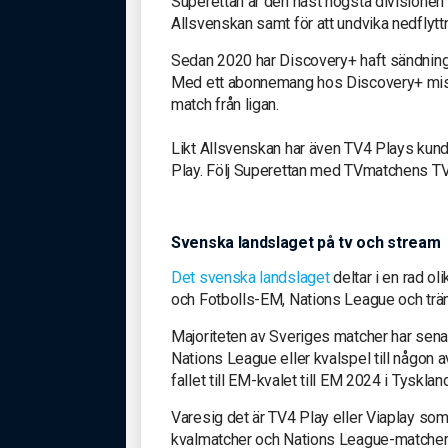
Superettan är den näst högsta divisionen 
Allsvenskan samt för att undvika nedflyttni
Sedan 2020 har Discovery+ haft sändningsr
Med ett abonnemang hos Discovery+ miss
match från ligan.
Likt Allsvenskan har även TV4 Plays kun
Play. Följ Superettan med TVmatchens TV-t
Svenska landslaget på tv och stream
Det svenska landslaget
deltar i en rad ol
och Fotbolls-EM, Nations League och trä
Majoriteten av Sveriges matcher har senas
Nations League eller kvalspel till någon 
fallet till EM-kvalet till EM 2024 i Tyskla
Varesig det är TV4 Play eller Viaplay som 
kvalmatcher och Nations League-matcher 