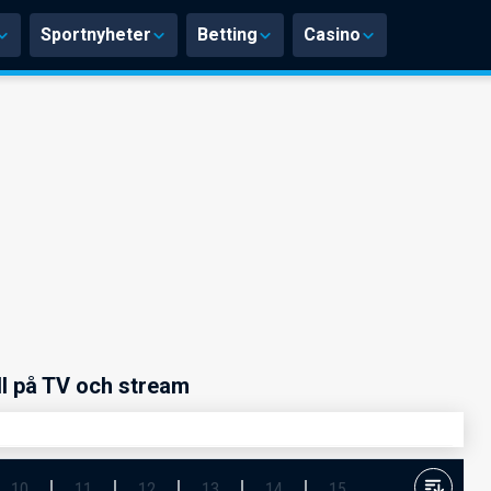
Sportnyheter
Betting
Casino
ll på TV och stream
10
11
12
13
14
15