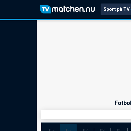
Sport på TV
Fotbo
05
06
07
08
09