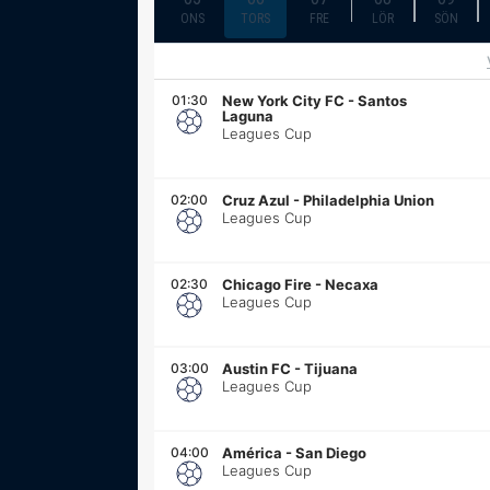
ONS
TORS
FRE
LÖR
SÖN
01:30
New York City FC
-
Santos
Laguna
Leagues Cup
02:00
Cruz Azul
-
Philadelphia Union
Leagues Cup
02:30
Chicago Fire
-
Necaxa
Leagues Cup
03:00
Austin FC
-
Tijuana
Leagues Cup
04:00
América
-
San Diego
Leagues Cup