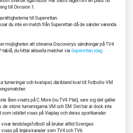
inom svensk ligafotboll. Här slåss lagen om en plats till
ng till Division 1.
ättigheterna till Superettan.
ar du inte en match från Superettan då de sänder varenda
der möjligheten att streama Discoverys sändningar på TV4
ablå, du hittar aktuella matcher via
Superettan idag
ika turneringar och kvalspel, däribland kval till Fotbolls-VM
ningsmatcher.
te åren visats på C More (nu TV4 Plat), vare sig det gäller
av de större turneringarna VM och EM. Det här är dock inte
nd som istället visas på Viaplay och deras sportkanaler.
visar landslagsfotboll så brukar alltid Sveriges
visas på linjära kanaler som TV4 och TV6.