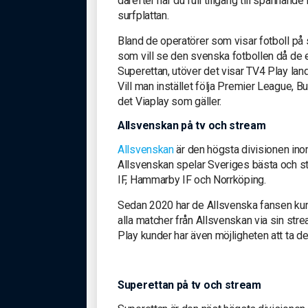
därefter har du full tillgång till spännand
surfplattan.
Bland de operatörer som visar fotboll på
som vill se den svenska fotbollen då de e
Superettan, utöver det visar TV4 Play lan
Vill man instället följa Premier League,
det Viaplay som gäller.
Allsvenskan på tv och stream
Allsvenskan
är den högsta divisionen ino
Allsvenskan spelar Sveriges bästa och st
IF, Hammarby IF och Norrköping.
Sedan 2020 har de Allsvenska fansen kunn
alla matcher från Allsvenskan via sin str
Play kunder har även möjligheten att ta d
Superettan på tv och stream