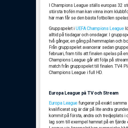
I Champions League ställs europas 32 stö
största trofén man kan vinna inom klubbfot
här man får se den bästa fotbollen spelas
Gruppspelet i
UEFA Champions League
lö
alltid på tisdagar och onsdagar. I gruppsp
två gånger, en gång på hemmaplan och bo
Från gruppspelet avancerar sedan gruppet
februari, fram tills att finalen spelas på en 
Champions League går att följa på streami
match från gruppspelet till finalen. TV4 Pl
Champions League i full HD.
Europa League på TV och Stream
Europa League
fungerar på exakt samma 
kvalificerat sig är där på lite andra gru
kommit på första, andra och tredjeplats i
lag som till exempel hamnat på en fjärde el