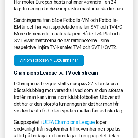
Här möter Europas bästa nationer varandra i en 24-
lagsturnering där de europeiska mästarna ska krönas.
Sändningarna från både Fotbolls-VM och Fotbolls-
EM är och har varit uppdelade mellan SVT och TV4/C
More de senaste mästerskapen. Både Tv4 Plat och
SVT visar matcherna de har rättigheterna i sina
respektive linjära TV-kanaler TV4 och SVT1/SVT2.
Allt om Fotbolls-VM 2026 finns här
Champions League på TV och stream
I Champions League ställs europas 32 största och
bästa klubblag mot varandra i vad som är den största
trofén man kan vinna inom klubbfotbollen. Utöver att
det här är den största turneringen är det här man får
se den bästa fotbollen spelas mellan fantastiska lag.
Gruppspelet i
UEFA Champions League
löper
sedvanligt från september till november och spelas
alltid på tisdagar och onsdagar. I gruppspelet delas