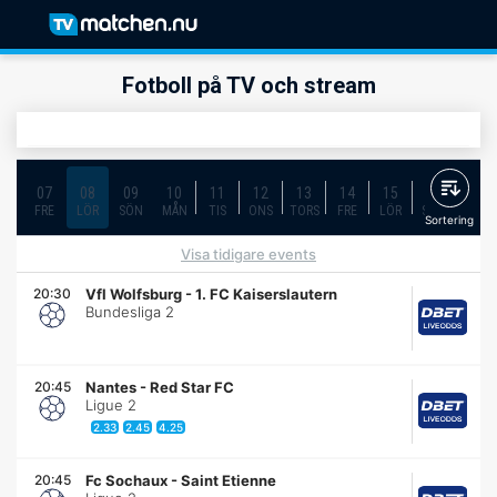
Fotboll på TV och stream
07
08
09
10
11
12
13
14
15
16
17
FRE
LÖR
SÖN
MÅN
TIS
ONS
TORS
FRE
LÖR
SÖN
MÅN
Sortering
Visa tidigare events
20:30
Vfl Wolfsburg
-
1. FC Kaiserslautern
Bundesliga 2
20:45
Nantes
-
Red Star FC
Ligue 2
2.33
2.45
4.25
20:45
Fc Sochaux
-
Saint Etienne