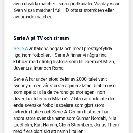
även utvalda matcher i sina sportkanaler. Viaplay visar
även vissa matcher i full HD, oftast stormöten eller
avgörande matcher.
Serie A på TV och stream
Serie A
är Italiens högsta och mest prestigefyllda
liga inom fotbollen. I Serie A finner vi några fina
klubbar med otrolig historia som till exempel Milan,
Juventus, Inter och Roma.
Serie A har under stora delar av 2000-talet varit
synonym med vår största stjärna Zlatan Ibrahimovic
som spelat i alla de tre randiga storlagen i norr –
Juventus, Inter och Milan x2. Zlatan är dock inte den
enda svenske fotbollsspelare som gjort stora
avtryck i Italien och Serie A. Genom historien har
andra stora svenska namn som Gunnar Nordahl, Nils
Liedholm, Kurt Hamrin, Glenn Strömberg, Jonas Thern
med flera gjort sig ett namn i Italien.