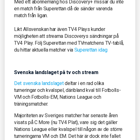
Med ett abonnemang hos Discovery+ missar du inte
en match från Superettan då de sänder varenda
match från ligan.
Likt Allsvenskan har även TV4 Plays kunder
möjligheten att streama Discoverys sändningar på
TV4 Play. Följ Superettan med TVmatchens TV-tablå,
du hittar aktuella matcher via
Superettan idag
Svenska landslaget på tv och stream
Det svenska landslaget
deltar i en rad olika
turneringar och kvalspel, däribland kval till Fotbolls-
VM och Fotbolls-EM, Nations League och
träningsmatcher.
Majoriteten av Sveriges matcher har senaste åren
visats på C More (nu TV4 Plat), vare sig det gäller
Nations League eller kvalspel till någon av de större
turneringarna VM och EM. Det här är dock inte fallet