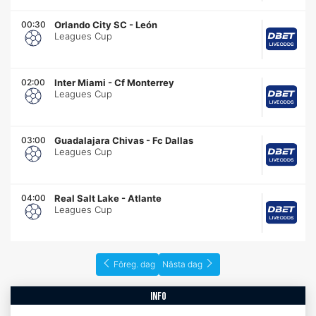
00:30
Orlando City SC
-
León
Leagues Cup
02:00
Inter Miami
-
Cf Monterrey
Leagues Cup
03:00
Guadalajara Chivas
-
Fc Dallas
Leagues Cup
04:00
Real Salt Lake
-
Atlante
Leagues Cup
Föreg. dag
Nästa dag
info