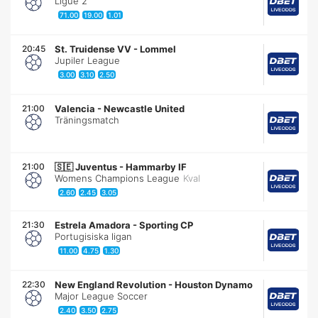
Ligue 2
71.00
19.00
1.01
20:45
St. Truidense VV
-
Lommel
Jupiler League
3.00
3.10
2.50
21:00
Valencia
-
Newcastle United
Träningsmatch
21:00
🇸🇪
Juventus
-
Hammarby IF
Womens Champions League
Kval
2.60
2.45
3.05
21:30
Estrela Amadora
-
Sporting CP
Portugisiska ligan
11.00
4.75
1.30
22:30
New England Revolution
-
Houston Dynamo
Major League Soccer
2.40
3.50
2.75