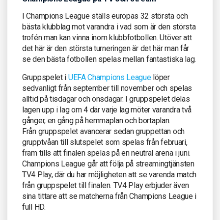
I Champions League ställs europas 32 största och
bästa klubblag mot varandra i vad som är den största
trofén man kan vinna inom klubbfotbollen. Utöver att
det här är den största turneringen är det här man får
se den bästa fotbollen spelas mellan fantastiska lag.
Gruppspelet i
UEFA Champions League
löper
sedvanligt från september till november och spelas
alltid på tisdagar och onsdagar. I gruppspelet delas
lagen upp i lag om 4 där varje lag möter varandra två
gånger, en gång på hemmaplan och bortaplan.
Från gruppspelet avancerar sedan gruppettan och
grupptvåan till slutspelet som spelas från februari,
fram tills att finalen spelas på en neutral arena i juni.
Champions League går att följa på streamingtjänsten
TV4 Play, där du har möjligheten att se varenda match
från gruppspelet till finalen. TV4 Play erbjuder även
sina tittare att se matcherna från Champions League i
full HD.