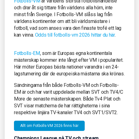
Fotbolls-VM
är världens största fotbollshändelse
och drar åt sig tittare från världens alla hörn, inte
minst från Sverige. I Fotbolls-VM slåss lag från
världens kontinenter om att bli världsmästare i
fotboll, vad som anses vara den finaste trofé ett lag
kan vinna.
Odds till fotbolls-vm 2026 hittar du här
.
Fotbolls-EM
, som är Europas egna kontinentala
mästerskap kommer inte långt efter VM i popularitet.
Här möter Europas bästa nationer varandra i en 24-
lagsturnering där de europeiska mästarna ska krönas.
Sändningarna från både Fotbolls-VM och Fotbolls-
EM är och har varit uppdelade mellan SVT och TV4/C
More de senaste mästerskapen. Både Tv4 Plat och
SVT visar matcherna de har rättigheterna i sina
respektive linjära TV-kanaler TV4 och SVT1/SVT2.
Allt om Fotbolls-VM 2026 finns här
Champions League på TV och stream