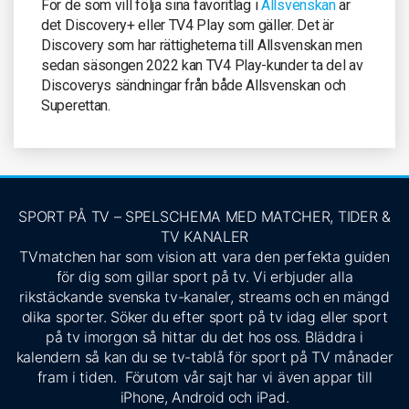
För de som vill följa sina favoritlag i
Allsvenskan
är
det Discovery+ eller TV4 Play som gäller. Det är
Discovery som har rättigheterna till Allsvenskan men
sedan säsongen 2022 kan TV4 Play-kunder ta del av
Discoverys sändningar från både Allsvenskan och
Superettan.
SPORT PÅ TV – SPELSCHEMA MED MATCHER, TIDER &
TV KANALER
TVmatchen har som vision att vara den perfekta guiden
för dig som gillar sport på tv. Vi erbjuder alla
rikstäckande svenska tv-kanaler, streams och en mängd
olika sporter. Söker du efter sport på tv idag eller sport
på tv imorgon så hittar du det hos oss. Bläddra i
kalendern så kan du se tv-tablå för sport på TV månader
fram i tiden. Förutom vår sajt har vi även appar till
iPhone, Android och iPad.