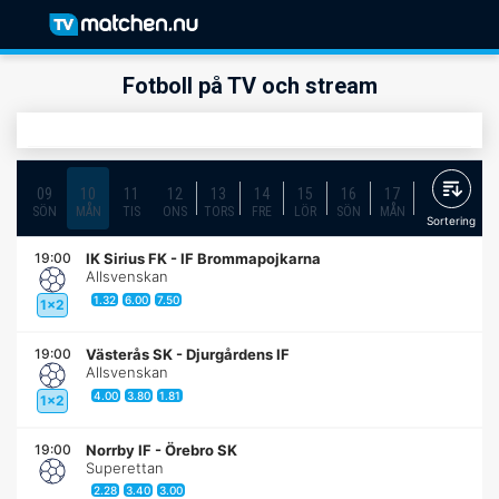
Fotboll på TV och stream
09
10
11
12
13
14
15
16
17
18
19
SÖN
MÅN
TIS
ONS
TORS
FRE
LÖR
SÖN
MÅN
TIS
ONS
Sortering
19:00
IK Sirius FK
-
IF Brommapojkarna
Allsvenskan
1.32
6.00
7.50
1x2
19:00
Västerås SK
-
Djurgårdens IF
Allsvenskan
4.00
3.80
1.81
1x2
19:00
Norrby IF
-
Örebro SK
Superettan
2.28
3.40
3.00