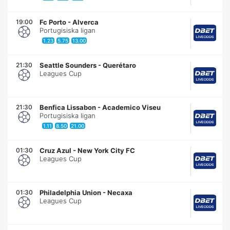
19:00
Fc Porto
-
Alverca
Portugisiska ligan
1.23
5.75
13.00
21:30
Seattle Sounders
-
Querétaro
Leagues Cup
21:30
Benfica Lissabon
-
Academico Viseu
Portugisiska ligan
1.11
8.50
21.00
01:30
Cruz Azul
-
New York City FC
Leagues Cup
01:30
Philadelphia Union
-
Necaxa
Leagues Cup