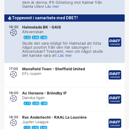
dem är denna. IFK Göteborg mot Kalmar från
Gamla Ullevi
Läs mer
Toppevent i samarbete med DBET!
16:30
Halmstads BK
-
GAIS
Allsvenskan
5.33
3.66
1.66
Skulle det vara möjligt för Halmstad att hitta
något positivt från den här säsongen i
Allsvenskan? Tveksamt, men om något skulle
det kanske vara att
Läs mer
17:00
Mansfield Town
-
Sheffield United
EFL-cupen
18:00
Ac Horsens
-
Bröndby IF
Danska ligan
4.75
3.80
1.69
18:30
Rsc Anderlecht
-
RAAL La Louvière
Jupiler League
1.72
3.50
5.00