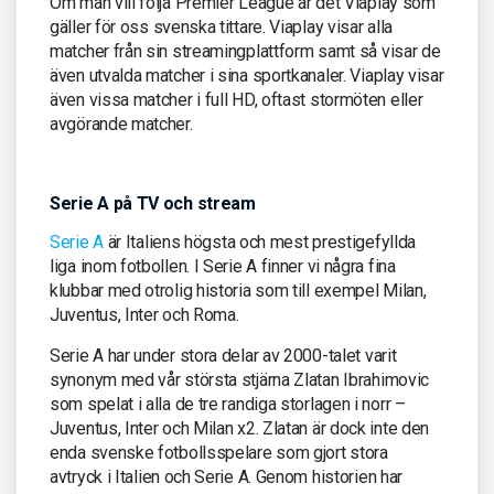
Om man vill följa Premier League är det Viaplay som
gäller för oss svenska tittare. Viaplay visar alla
matcher från sin streamingplattform samt så visar de
även utvalda matcher i sina sportkanaler. Viaplay visar
även vissa matcher i full HD, oftast stormöten eller
avgörande matcher.
Serie A på TV och stream
Serie A
är Italiens högsta och mest prestigefyllda
liga inom fotbollen. I Serie A finner vi några fina
klubbar med otrolig historia som till exempel Milan,
Juventus, Inter och Roma.
Serie A har under stora delar av 2000-talet varit
synonym med vår största stjärna Zlatan Ibrahimovic
som spelat i alla de tre randiga storlagen i norr –
Juventus, Inter och Milan x2. Zlatan är dock inte den
enda svenske fotbollsspelare som gjort stora
avtryck i Italien och Serie A. Genom historien har