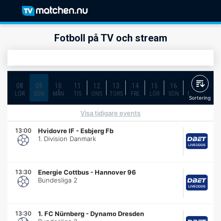
Fotboll på TV och stream
08
09
10
11
12
13
14
15
16
17
18
LÖR
SÖN
MÅN
TIS
ONS
TORS
FRE
LÖR
SÖN
MÅN
TIS
Sortering
Visa tidigare events
13:00
Hvidovre IF
-
Esbjerg Fb
1. Division Danmark
13:30
Energie Cottbus
-
Hannover 96
Bundesliga 2
13:30
1. FC Nürnberg
-
Dynamo Dresden