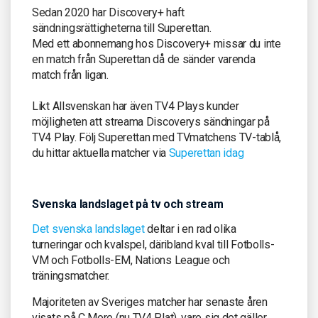
Sedan 2020 har Discovery+ haft
sändningsrättigheterna till Superettan.
Med ett abonnemang hos Discovery+ missar du inte
en match från Superettan då de sänder varenda
match från ligan.
Likt Allsvenskan har även TV4 Plays kunder
möjligheten att streama Discoverys sändningar på
TV4 Play. Följ Superettan med TVmatchens TV-tablå,
du hittar aktuella matcher via
Superettan idag
Svenska landslaget på tv och stream
Det svenska landslaget
deltar i en rad olika
turneringar och kvalspel, däribland kval till Fotbolls-
VM och Fotbolls-EM, Nations League och
träningsmatcher.
Majoriteten av Sveriges matcher har senaste åren
visats på C More (nu TV4 Plat), vare sig det gäller