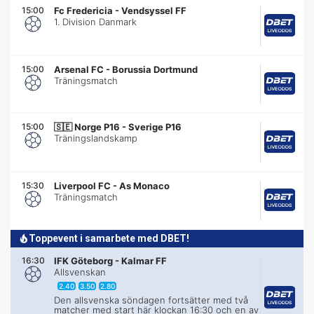
15:00
Fc Fredericia
-
Vendsyssel FF
1. Division Danmark
15:00
Arsenal FC
-
Borussia Dortmund
Träningsmatch
15:00
🇸🇪
Norge P16 - Sverige P16
Träningslandskamp
15:30
Liverpool FC
-
As Monaco
Träningsmatch
Toppevent i samarbete med DBET!
16:30
IFK Göteborg
-
Kalmar FF
Allsvenskan
2.40
3.50
2.80
Den allsvenska söndagen fortsätter med två
matcher med start här klockan 16:30 och en av