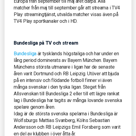
Europa från september till maj året därpå. Alla
matcher från maj till september går att streama i TV4
Play streamingtjänst, utvalda matcher visas även på
TV4 Play sportkanaler och i HD.
Bundesliga på TV och stream
Bundesliga
är tysklands högstaliga och har under en
lång period dominerats av Bayern München. Bayern
Münchens största utmanare i ligan har de senaste
åren varit Dortmund och RB Leipzig. Utöver att bjuda
på en intensiv och flödande fotboll finner vi även
många svenskar i den tyska ligan. Steget från
Allsvenskan till Bundesliga 2 eller till ett lägre rankat
lag i Bundesliga har tagits av många lovande svenska
spelare genom åren.
Idag är de största svenska spelarna i Bundesliga är
Wolfsburgs Mattias Svanberg, Kölns Sebastian
Andersson och RB Leipzigs Emil Forsberg som varit
en del av klubben i över åtta år.