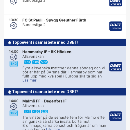
Bundesliga 2
13:30
FC St Pauli
-
Spvgg Greuther Fürth
Bundesliga 2
Toppevent i samarbete med DBET!
14:00
Hammarby IF
-
BK Häcken
Allsvenskan
1.52
5.00
5.00
1x2
Fyra allsvenska matcher denna söndag och vi
börjar här på 3Arena där Hammarby som har
fullt upp med kvalspel i Europa ska ta sig an
Läs mer
Toppevent i samarbete med DBET!
14:00
Malmö FF
-
Degerfors IF
Allsvenskan
1.47
4.50
6.33
1x2
Tre vinster på de senaste fem för Malmö efter
sin ganska så starka insats borta mot
Brommapojkarna senast och frågan är om man
skulle kunna
Läs mer