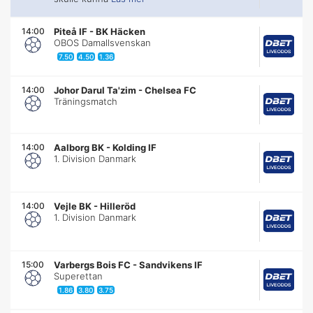
14:00
Piteå IF
-
BK Häcken
OBOS Damallsvenskan
7.50
4.50
1.36
14:00
Johor Darul Ta'zim
-
Chelsea FC
Träningsmatch
14:00
Aalborg BK
-
Kolding IF
1. Division Danmark
14:00
Vejle BK
-
Hilleröd
1. Division Danmark
15:00
Varbergs Bois FC
-
Sandvikens IF
Superettan
1.86
3.80
3.75