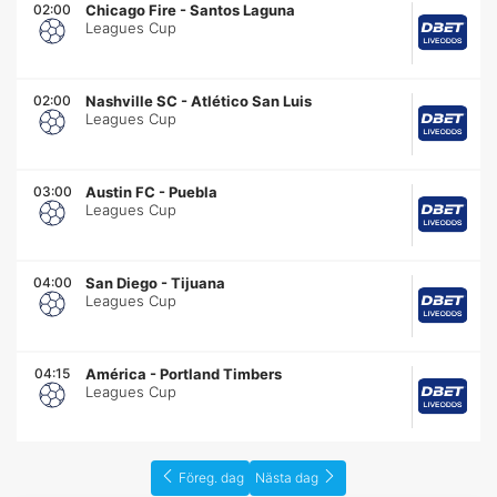
02:00
Chicago Fire
-
Santos Laguna
Leagues Cup
02:00
Nashville SC
-
Atlético San Luis
Leagues Cup
03:00
Austin FC
-
Puebla
Leagues Cup
04:00
San Diego
-
Tijuana
Leagues Cup
04:15
América
-
Portland Timbers
Leagues Cup
Föreg. dag
Nästa dag