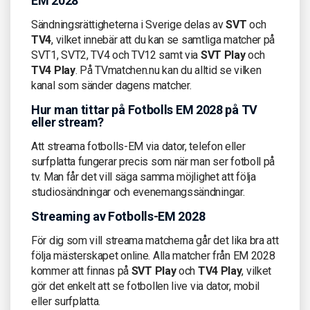
EM 2028
Sändningsrättigheterna i Sverige delas av
SVT
och
TV4
, vilket innebär att du kan se samtliga matcher på
SVT1, SVT2, TV4 och TV12 samt via
SVT Play
och
TV4 Play
. På TVmatchen.nu kan du alltid se vilken
kanal som sänder dagens matcher.
Hur man tittar på Fotbolls EM 2028 på TV
eller stream?
Att streama fotbolls-EM via dator, telefon eller
surfplatta fungerar precis som när man ser fotboll på
tv. Man får det vill säga samma möjlighet att följa
studiosändningar och evenemangssändningar.
Streaming av Fotbolls-EM 2028
För dig som vill streama matcherna går det lika bra att
följa mästerskapet online. Alla matcher från EM 2028
kommer att finnas på
SVT Play
och
TV4 Play
, vilket
gör det enkelt att se fotbollen live via dator, mobil
eller surfplatta.