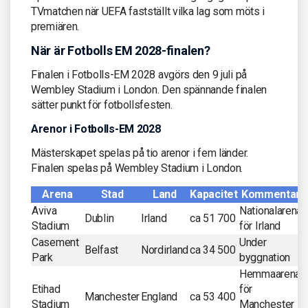
TVmatchen när UEFA fastställt vilka lag som möts i
premiären.
När är Fotbolls EM 2028-finalen?
Finalen i Fotbolls-EM 2028 avgörs den 9 juli på
Wembley Stadium i London. Den spännande finalen
sätter punkt för fotbollsfesten.
Arenor i Fotbolls-EM 2028
Mästerskapet spelas på tio arenor i fem länder.
Finalen spelas på Wembley Stadium i London.
Arena
Stad
Land
Kapacitet
Kommentar
Aviva
Nationalarena
Dublin
Irland
ca 51 700
Stadium
för Irland
Casement
Under
Belfast
Nordirland
ca 34 500
Park
byggnation
Hemmaarena
Etihad
för
Manchester
England
ca 53 400
Stadium
Manchester