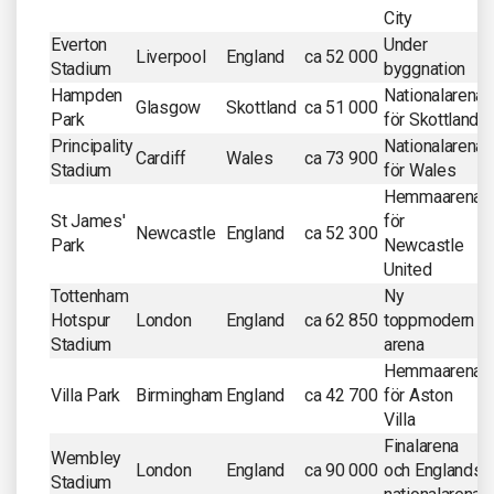
City
Everton
Under
Liverpool
England
ca 52 000
Stadium
byggnation
Hampden
Nationalarena
Glasgow
Skottland
ca 51 000
Park
för Skottland
Principality
Nationalarena
Cardiff
Wales
ca 73 900
Stadium
för Wales
Hemmaarena
St James'
för
Newcastle
England
ca 52 300
Park
Newcastle
United
Tottenham
Ny
Hotspur
London
England
ca 62 850
toppmodern
Stadium
arena
Hemmaarena
Villa Park
Birmingham
England
ca 42 700
för Aston
Villa
Finalarena
Wembley
London
England
ca 90 000
och Englands
Stadium