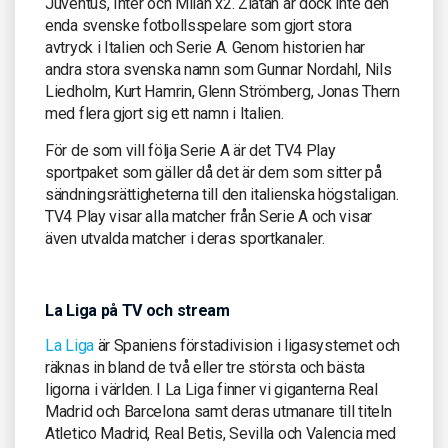
Juventus, Inter och Milan x2. Zlatan är dock inte den
enda svenske fotbollsspelare som gjort stora
avtryck i Italien och Serie A. Genom historien har
andra stora svenska namn som Gunnar Nordahl, Nils
Liedholm, Kurt Hamrin, Glenn Strömberg, Jonas Thern
med flera gjort sig ett namn i Italien.
För de som vill följa Serie A är det TV4 Play
sportpaket som gäller då det är dem som sitter på
sändningsrättigheterna till den italienska högstaligan.
TV4 Play visar alla matcher från Serie A och visar
även utvalda matcher i deras sportkanaler.
La Liga på TV och stream
La Liga
är Spaniens förstadivision i ligasystemet och
räknas in bland de två eller tre största och bästa
ligorna i världen. I La Liga finner vi giganterna Real
Madrid och Barcelona samt deras utmanare till titeln
Atletico Madrid, Real Betis, Sevilla och Valencia med