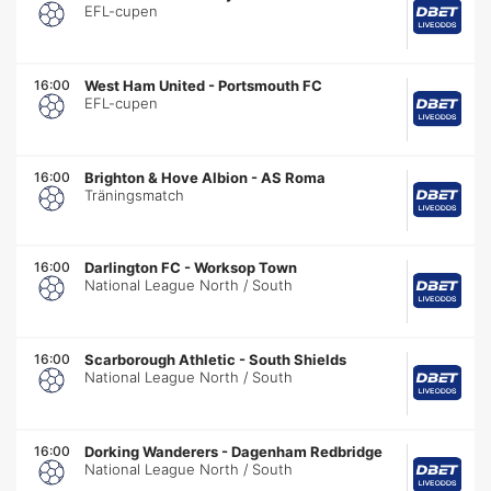
EFL-cupen
16:00
West Ham United
-
Portsmouth FC
EFL-cupen
16:00
Brighton & Hove Albion
-
AS Roma
Träningsmatch
16:00
Darlington FC
-
Worksop Town
National League North / South
16:00
Scarborough Athletic
-
South Shields
National League North / South
16:00
Dorking Wanderers
-
Dagenham Redbridge
National League North / South