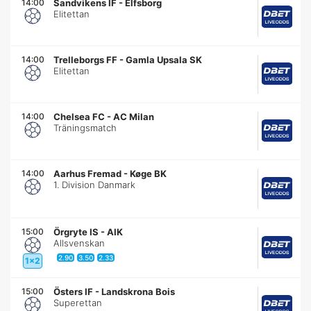
14:00
Sandvikens IF
-
Elfsborg
Elitettan
14:00
Trelleborgs FF
-
Gamla Upsala SK
Elitettan
14:00
Chelsea FC
-
AC Milan
Träningsmatch
14:00
Aarhus Fremad
-
Køge BK
1. Division Danmark
15:00
Örgryte IS
-
AIK
Allsvenskan
2.90
3.50
2.33
1x2
15:00
Östers IF
-
Landskrona Bois
Superettan