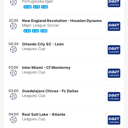
Portugisiska ligan
11.00
5.75
1.25
22:30
New England Revolution
-
Houston Dynamo
Major League Soccer
2.42
3.33
2.83
00:30
Orlando City SC
-
León
Leagues Cup
02:00
Inter Miami
-
Cf Monterrey
Leagues Cup
03:00
Guadalajara Chivas
-
Fc Dallas
Leagues Cup
04:00
Real Salt Lake
-
Atlante
Leagues Cup