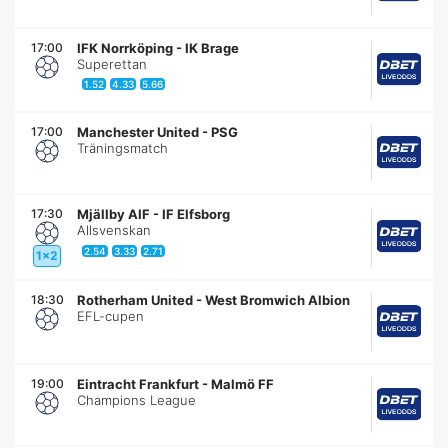
17:00
IFK Norrköping
-
IK Brage
Superettan
1.52
4.33
5.66
17:00
Manchester United
-
PSG
Träningsmatch
17:30
Mjällby AIF
-
IF Elfsborg
Allsvenskan
2.54
3.33
2.71
1x2
18:30
Rotherham United
-
West Bromwich Albion
EFL-cupen
19:00
Eintracht Frankfurt
-
Malmö FF
Champions League