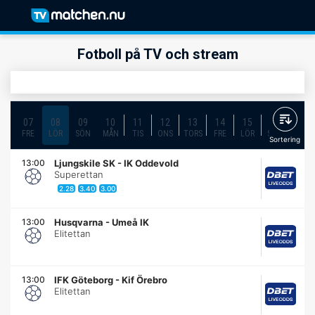
Fotboll på TV och stream
07
08
09
10
11
12
13
14
15
16
17
FRE
LÖR
SÖN
MÅN
TIS
ONS
TORS
FRE
LÖR
SÖN
MÅN
Sortering
13:00
Ljungskile SK
-
IK Oddevold
Superettan
2.28
3.40
3.00
13:00
Husqvarna
-
Umeå IK
Elitettan
13:00
IFK Göteborg
-
Kif Örebro
Elitettan