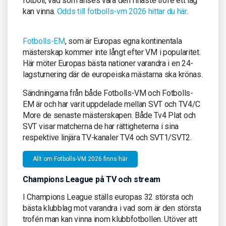
fotboll, vad som anses vara den finaste trofé ett lag
kan vinna.
Odds till fotbolls-vm 2026 hittar du här
.
Fotbolls-EM
, som är Europas egna kontinentala
mästerskap kommer inte långt efter VM i popularitet.
Här möter Europas bästa nationer varandra i en 24-
lagsturnering där de europeiska mästarna ska krönas.
Sändningarna från både Fotbolls-VM och Fotbolls-
EM är och har varit uppdelade mellan SVT och TV4/C
More de senaste mästerskapen. Både Tv4 Plat och
SVT visar matcherna de har rättigheterna i sina
respektive linjära TV-kanaler TV4 och SVT1/SVT2.
Allt om Fotbolls-VM 2026 finns här
Champions League på TV och stream
I Champions League ställs europas 32 största och
bästa klubblag mot varandra i vad som är den största
trofén man kan vinna inom klubbfotbollen. Utöver att