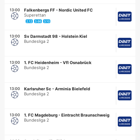
13:00
Falkenbergs FF
-
Nordic United FC
Superettan
2.12
3.66
3.10
13:00
Sv Darmstadt 98
-
Holstein Kiel
Bundesliga 2
13:00
1. FC Heidenheim
-
Vfl Osnabrück
Bundesliga 2
13:00
Karlsruher Sc
-
Arminia Bielefeld
Bundesliga 2
13:00
1. FC Magdeburg
-
Eintracht Braunschweig
Bundesliga 2