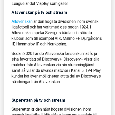
League är det Viaplay som gäller.
Allsvenskan på tv och stream
Allsvenskan
är den högsta divisionen inom svensk
ligafotboll och har varit med oss sedan 1924. I
Allsvenskan spelar Sveriges bästa och största
klubbar som till exempel AIK, Malmö FF, Djurgårdens
IF, Hammarby IF och Norrköping.
Sedan 2020 har de Allsvenska fansen kunnat följa
sina favoritlag på Discovery+. Discovery+ visar alla
matcher från Allsvenskan via sin streamingtjänst
samt så visar de utvalda matcher i Kanal 5. TV4 Play
kunder har även möjligheten att ta del av Discoverys
sändningar från Allsvenskan.
Superettan på tv och stream
Superettan är den näst högsta divisionen inom
svensk ligafotboll. Här slåss lagen om en plats till