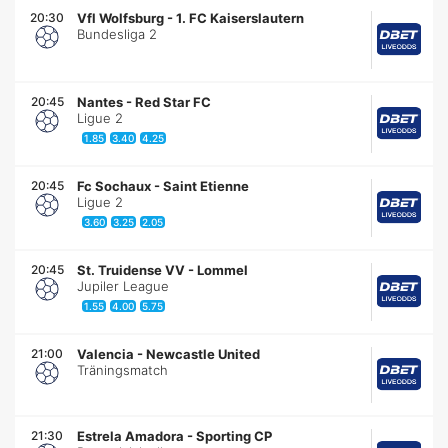
20:30
Vfl Wolfsburg
-
1. FC Kaiserslautern
Bundesliga 2
20:45
Nantes
-
Red Star FC
Ligue 2
1.85
3.40
4.25
20:45
Fc Sochaux
-
Saint Etienne
Ligue 2
3.60
3.25
2.05
20:45
St. Truidense VV
-
Lommel
Jupiler League
1.55
4.00
5.75
21:00
Valencia
-
Newcastle United
Träningsmatch
21:30
Estrela Amadora
-
Sporting CP