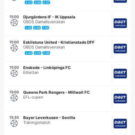
2.42
3.80
2.57
15:00
Djurgårdens IF
-
IK Uppsala
OBOS Damallsvenskan
1.32
5.00
7.50
15:00
Eskilstuna United
-
Kristianstads DFF
OBOS Damallsvenskan
3.40
3.25
2.05
15:00
Enskede
-
Linköpings FC
Elitettan
15:00
Queens Park Rangers
-
Millwall FC
EFL-cupen
15:30
Bayer Leverkusen
-
Sevilla
Träningsmatch