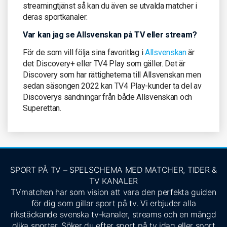
streamingtjänst så kan du även se utvalda matcher i
deras sportkanaler.
Var kan jag se Allsvenskan på TV eller stream?
För de som vill följa sina favoritlag i
Allsvenskan
är
det Discovery+ eller TV4 Play som gäller. Det är
Discovery som har rättigheterna till Allsvenskan men
sedan säsongen 2022 kan TV4 Play-kunder ta del av
Discoverys sändningar från både Allsvenskan och
Superettan.
SPORT PÅ TV – SPELSCHEMA MED MATCHER, TIDER &
TV KANALER
TVmatchen har som vision att vara den perfekta guiden
för dig som gillar sport på tv. Vi erbjuder alla
rikstäckande svenska tv-kanaler, streams och en mängd
olika sporter. Söker du efter sport på tv idag eller sport