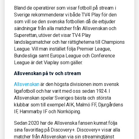
Bland de operatörer som visar fotboll på stream i
Sverige rekommenderar vi både TV4 Play för den
som vill se den svenska fotbollen då de erbjuder
sändningar från alla matcher från Allsvenskan och
Superettan, utöver det visar TV4 Play
landslagsmatcher och har rättigheterna till Champions
League. Vill man instället följa Premier League,
Bundesliga samt Europa League och Conference
League är det Viaplay som gäller.
Allsvenskan på tv och stream
Allsvenskan
är den högsta divisionen inom svensk
ligafotboll och har varit med oss sedan 1924. I
Allsvenskan spelar Sveriges bästa och största
klubbar som till exempel AIK, Malmö FF, Djurgårdens
IF, Hammarby IF och Norrköping.
Sedan 2020 har de Allsvenska fansen kunnat följa
sina favoritlag på Discovery+. Discovery+ visar alla
matcher från Allsvenskan via sin streamingtjänst