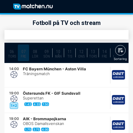
Fotboll på TV och stream
06
07
08
09
10
11
12
13
14
15
16
TORS
FRE
LÖR
SÖN
MÅN
TIS
ONS
TORS
FRE
LÖR
SÖN
Sortering
14:00
FC Bayern München
-
Aston Villa
Träningsmatch
19:00
Östersunds FK
-
GIF Sundsvall
Superettan
1.42
4.33
7.50
1x2
19:00
AIK
-
Brommapojkarna
OBOS Damallsvenskan
1.75
3.75
4.00