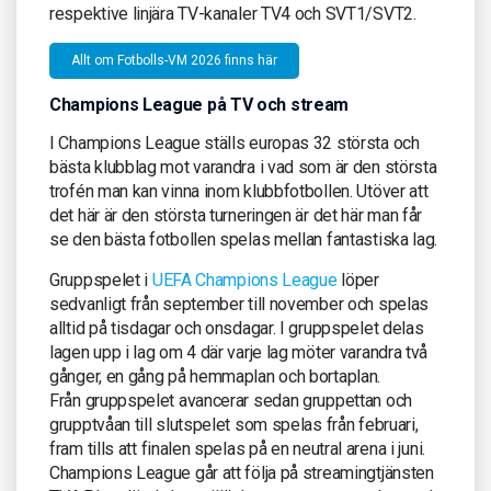
respektive linjära TV-kanaler TV4 och SVT1/SVT2.
Allt om Fotbolls-VM 2026 finns här
Champions League på TV och stream
I Champions League ställs europas 32 största och
bästa klubblag mot varandra i vad som är den största
trofén man kan vinna inom klubbfotbollen. Utöver att
det här är den största turneringen är det här man får
se den bästa fotbollen spelas mellan fantastiska lag.
Gruppspelet i
UEFA Champions League
löper
sedvanligt från september till november och spelas
alltid på tisdagar och onsdagar. I gruppspelet delas
lagen upp i lag om 4 där varje lag möter varandra två
gånger, en gång på hemmaplan och bortaplan.
Från gruppspelet avancerar sedan gruppettan och
grupptvåan till slutspelet som spelas från februari,
fram tills att finalen spelas på en neutral arena i juni.
Champions League går att följa på streamingtjänsten