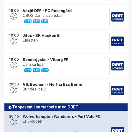
19:00
Växjö DFF
-
FC Rosengård
OBOS Damallsvenskan
3.25
3.80
1.92
19:00
Jitex
-
BK Häcken B
Elitettan
19:00
Sønderjyske
-
Viborg FF
Danska ligan
3.33
3.80
2.00
20:30
VfL Bochum
-
Hertha Bsc Berlin
Bundesliga 2
Toppevent i samarbete med DBET!
20:45
Wolverhampton Wanderers
-
Port Vale FC
EFL-cupen