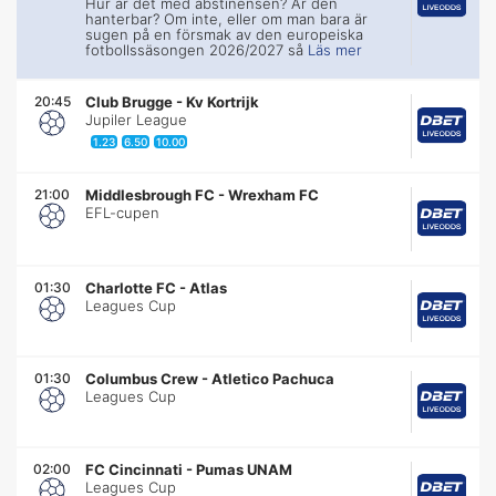
Hur är det med abstinensen? Är den
hanterbar? Om inte, eller om man bara är
sugen på en försmak av den europeiska
fotbollssäsongen 2026/2027 så
Läs mer
20:45
Club Brugge
-
Kv Kortrijk
Jupiler League
1.23
6.50
10.00
21:00
Middlesbrough FC
-
Wrexham FC
EFL-cupen
01:30
Charlotte FC
-
Atlas
Leagues Cup
01:30
Columbus Crew
-
Atletico Pachuca
Leagues Cup
02:00
FC Cincinnati
-
Pumas UNAM
Leagues Cup