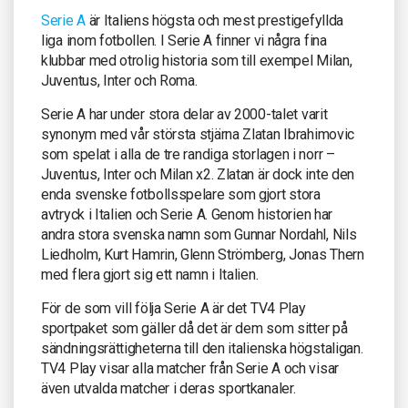
Serie A
är Italiens högsta och mest prestigefyllda
liga inom fotbollen. I Serie A finner vi några fina
klubbar med otrolig historia som till exempel Milan,
Juventus, Inter och Roma.
Serie A har under stora delar av 2000-talet varit
synonym med vår största stjärna Zlatan Ibrahimovic
som spelat i alla de tre randiga storlagen i norr –
Juventus, Inter och Milan x2. Zlatan är dock inte den
enda svenske fotbollsspelare som gjort stora
avtryck i Italien och Serie A. Genom historien har
andra stora svenska namn som Gunnar Nordahl, Nils
Liedholm, Kurt Hamrin, Glenn Strömberg, Jonas Thern
med flera gjort sig ett namn i Italien.
För de som vill följa Serie A är det TV4 Play
sportpaket som gäller då det är dem som sitter på
sändningsrättigheterna till den italienska högstaligan.
TV4 Play visar alla matcher från Serie A och visar
även utvalda matcher i deras sportkanaler.