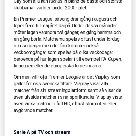
City som alla kan räknas in bland de bästa och största
klubbarna i världen under 2000-talet.
En Premier League-säsong drar igång i augusti och
löper fram till maj året därpå. Under dessa månader
möter lagen varandra två gånger, en gång hemma och
en gång borta. Matcherna spelas oftast under lördag
och söndagar men det förekommer också
veckoomgångar som spelas på olika veckodagar
beroende på hur lagen spelar i till exempel FA-Cupen,
ligacupen eller de europeiska turneringarna.
Om man vill följa Premier League är det Viaplay som
gäller för oss svenska tittare. Viaplay visar alla
matcher från sin streamingplattform samt så visar de
även utvalda matcher i sina sportkanaler. Viaplay visar
även vissa matcher i full HD, oftast stormöten eller
avgörande matcher.
Serie A på TV och stream