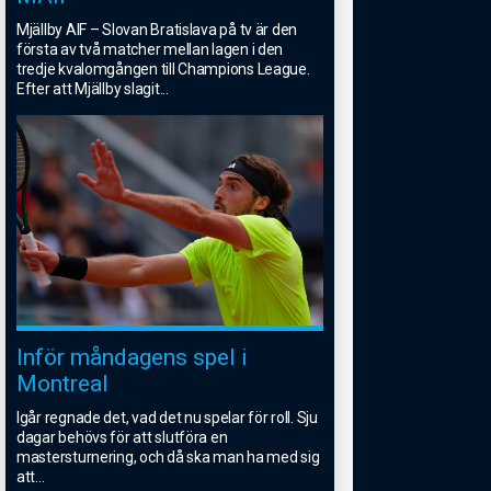
Mjällby AIF – Slovan Bratislava på tv är den
första av två matcher mellan lagen i den
tredje kvalomgången till Champions League.
Efter att Mjällby slagit
...
Inför måndagens spel i
Montreal
Igår regnade det, vad det nu spelar för roll. Sju
dagar behövs för att slutföra en
mastersturnering, och då ska man ha med sig
att
...