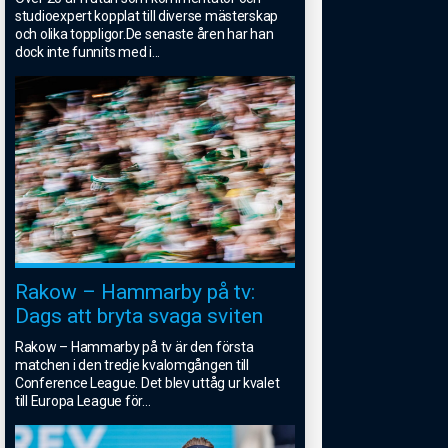
studioexpert kopplat till diverse mästerskap
och olika toppligor.De senaste åren har han
dock inte funnits med i
...
Rakow – Hammarby på tv:
Dags att bryta svaga sviten
Rakow – Hammarby på tv är den första
matchen i den tredje kvalomgången till
Conference League. Det blev uttåg ur kvalet
till Europa League för
...