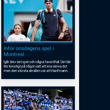
Inför onsdagens spel i
Montreal
Igår blev det spel och några favoritfall. Det blir
lite konstigt på något sätt att ens skriva det
men den största skrällen var att Hanfmann
...