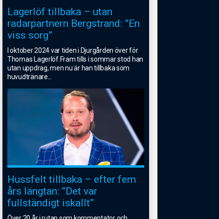
Lagerlöf tillbaka – utan
radarpartnern Bergstrand: ”En
viss sorg”
I oktober 2024 var tiden i Djurgården över för
Thomas Lagerlöf.Fram tills i sommar stod han
utan uppdrag, men nu är han tillbaka som
huvudtränare
...
Hussfelt tillbaka – efter fem
års längtan: ”Det var
fullständigt iskallt”
Över 20 år i rutan som kommentator och