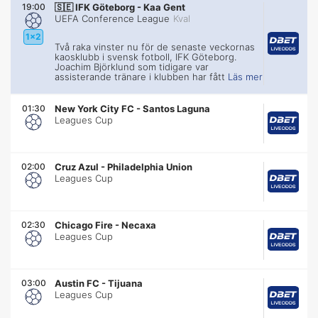
19:00
🇸🇪
IFK Göteborg
-
Kaa Gent
UEFA Conference League
Kval
1x2
Två raka vinster nu för de senaste veckornas
kaosklubb i svensk fotboll, IFK Göteborg.
Joachim Björklund som tidigare var
assisterande tränare i klubben har fått
Läs mer
01:30
New York City FC
-
Santos Laguna
Leagues Cup
02:00
Cruz Azul
-
Philadelphia Union
Leagues Cup
02:30
Chicago Fire
-
Necaxa
Leagues Cup
03:00
Austin FC
-
Tijuana
Leagues Cup