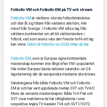
Fotbolls-VM och Fotbolls-EM på TV och stream
Fotbolls-VM
är världens största fotbollshändelse
och drar åt sig tittare från världens alla hörn, inte
minst från Sverige. I Fotbolls-VM slåss lag från
världens kontinenter om att bli världsmästare i
fotboll, vad som anses vara den finaste trofé ett lag
kan vinna.
Odds till fotbolls-vm 2026 hittar du här
.
Fotbolls-EM
, som är Europas egna kontinentala
mästerskap kommer inte långt efter VM i popularitet.
Här möter Europas bästa nationer varandra i en 24-
lagsturnering där de europeiska mästarna ska krönas.
Sändningarna från både Fotbolls-VM och Fotbolls-
EM är och har varit uppdelade mellan SVT och TV4/C
More de senaste mästerskapen. Både Tv4 Plat och
SVT visar matcherna de har rättigheterna i sina
respektive linjära TV-kanaler TV4 och SVT1/SVT2.