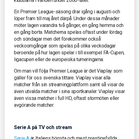
klubbarna i världen under 2000-talet.
En Premier League-säsong drar igång i augusti och
löper fram till maj året därpå. Under dessa månader
möter lagen varandra två gånger, en gång hemma och
en gång borta. Matcherna spelas oftast under lördag
och söndagar men det förekommer också
veckoomgångar som spelas på olika veckodagar
beroende på hur lagen spelar i till exempel FA-Cupen,
ligacupen eller de europeiska turneringarna.
Om man vill följa Premier League är det Viaplay som
gäller för oss svenska tittare. Viaplay visar alla
matcher från sin streamingplattform samt så visar de
även utvalda matcher i sina sportkanaler. Viaplay visar
även vissa matcher i full HD, oftast stormöten eller
avgörande matcher.
Serie A på TV och stream
Serie A
är Italiens högsta och mest prestigefyllda