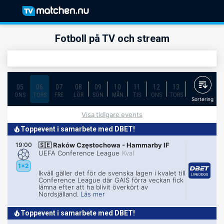
Fotboll på TV och stream
05
06
07
08
09
10
11
12
13
14
15
ONS
TORS
FRE
LÖR
SÖN
MÅN
TIS
ONS
TORS
FRE
LÖR
Sortering
Visa tidigare events
Toppevent i samarbete med DBET!
19:00
🇸🇪
Raków Częstochowa
-
Hammarby IF
UEFA Conference League
Kval
1x2
Ikväll gäller det för de svenska lagen i kvalet till
Conference League där GAIS förra veckan fick
lämna efter att ha blivit överkört av
Nordsjälland.
Läs mer
Toppevent i samarbete med DBET!