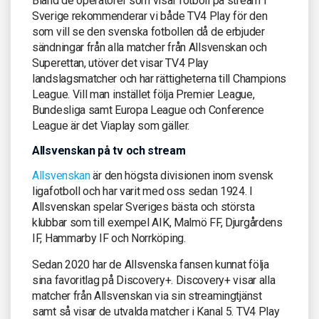
Bland de operatörer som visar fotboll på stream i
Sverige rekommenderar vi både TV4 Play för den
som vill se den svenska fotbollen då de erbjuder
sändningar från alla matcher från Allsvenskan och
Superettan, utöver det visar TV4 Play
landslagsmatcher och har rättigheterna till Champions
League. Vill man instället följa Premier League,
Bundesliga samt Europa League och Conference
League är det Viaplay som gäller.
Allsvenskan på tv och stream
Allsvenskan
är den högsta divisionen inom svensk
ligafotboll och har varit med oss sedan 1924. I
Allsvenskan spelar Sveriges bästa och största
klubbar som till exempel AIK, Malmö FF, Djurgårdens
IF, Hammarby IF och Norrköping.
Sedan 2020 har de Allsvenska fansen kunnat följa
sina favoritlag på Discovery+. Discovery+ visar alla
matcher från Allsvenskan via sin streamingtjänst
samt så visar de utvalda matcher i Kanal 5. TV4 Play