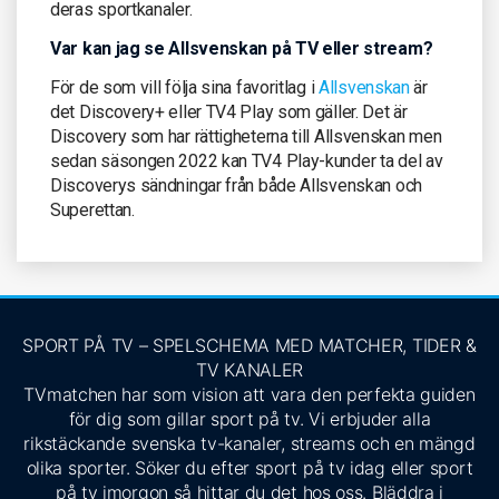
deras sportkanaler.
Var kan jag se Allsvenskan på TV eller stream?
För de som vill följa sina favoritlag i
Allsvenskan
är
det Discovery+ eller TV4 Play som gäller. Det är
Discovery som har rättigheterna till Allsvenskan men
sedan säsongen 2022 kan TV4 Play-kunder ta del av
Discoverys sändningar från både Allsvenskan och
Superettan.
SPORT PÅ TV – SPELSCHEMA MED MATCHER, TIDER &
TV KANALER
TVmatchen har som vision att vara den perfekta guiden
för dig som gillar sport på tv. Vi erbjuder alla
rikstäckande svenska tv-kanaler, streams och en mängd
olika sporter. Söker du efter sport på tv idag eller sport
på tv imorgon så hittar du det hos oss. Bläddra i