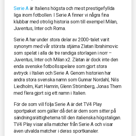
Serie A
är Italiens högsta och mest prestigefyllda
liga inom fotbollen. I Serie A finner vi några fina
klubbar med otrolig historia som till exempel Milan,
Juventus, Inter och Roma.
Serie A har under stora delar av 2000-talet varit
synonym med vår största stjärna Zlatan Ibrahimovic
som spelat i alla de tre randiga storlagen i norr –
Juventus, Inter och Milan x2. Zlatan är dock inte den
enda svenske fotbollsspelare som gjort stora
avtryck i Italien och Serie A. Genom historien har
andra stora svenska namn som Gunnar Nordahl, Nils
Liedholm, Kurt Hamrin, Glenn Strömberg, Jonas Thern
med flera gjort sig ett namn i Italien.
För de som vill följa Serie A är det TV4 Play
sportpaket som gäller då det är dem som sitter på
sändningsrättigheterna till den italienska högstaligan.
TV4 Play visar alla matcher från Serie A och visar
även utvalda matcher i deras sportkanaler.