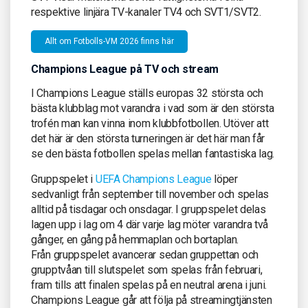
respektive linjära TV-kanaler TV4 och SVT1/SVT2.
Allt om Fotbolls-VM 2026 finns här
Champions League på TV och stream
I Champions League ställs europas 32 största och
bästa klubblag mot varandra i vad som är den största
trofén man kan vinna inom klubbfotbollen. Utöver att
det här är den största turneringen är det här man får
se den bästa fotbollen spelas mellan fantastiska lag.
Gruppspelet i
UEFA Champions League
löper
sedvanligt från september till november och spelas
alltid på tisdagar och onsdagar. I gruppspelet delas
lagen upp i lag om 4 där varje lag möter varandra två
gånger, en gång på hemmaplan och bortaplan.
Från gruppspelet avancerar sedan gruppettan och
grupptvåan till slutspelet som spelas från februari,
fram tills att finalen spelas på en neutral arena i juni.
Champions League går att följa på streamingtjänsten