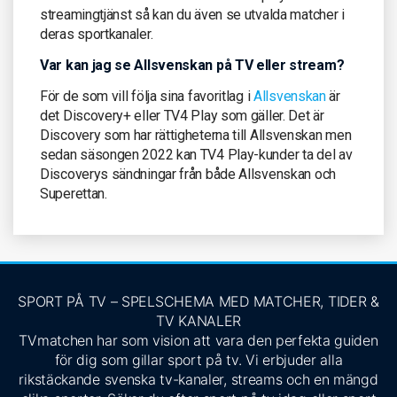
streamingtjänst så kan du även se utvalda matcher i
deras sportkanaler.
Var kan jag se Allsvenskan på TV eller stream?
För de som vill följa sina favoritlag i
Allsvenskan
är
det Discovery+ eller TV4 Play som gäller. Det är
Discovery som har rättigheterna till Allsvenskan men
sedan säsongen 2022 kan TV4 Play-kunder ta del av
Discoverys sändningar från både Allsvenskan och
Superettan.
SPORT PÅ TV – SPELSCHEMA MED MATCHER, TIDER &
TV KANALER
TVmatchen har som vision att vara den perfekta guiden
för dig som gillar sport på tv. Vi erbjuder alla
rikstäckande svenska tv-kanaler, streams och en mängd