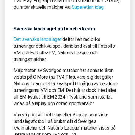
TV4 Play. Följ Superettan med TVmatchens TV-tablå,
du hittar aktuella matcher via
Superettan idag
Svenska landslaget på tv och stream
Det svenska landslaget
deltar i en rad olika
turneringar och kvalspel, däribland kval till Fotbolls-
VM och Fotbolls-EM, Nations League och
träningsmatcher.
Majoriteten av Sveriges matcher har senaste åren
visats på C More (nu TV4 Plat), vare sig det gäller
Nations League eller kvalspel till någon av de större
turneringarna VM och EM. Det här är dock inte fallet
till EM-kvalet till EM 2024 i Tyskland som istället
visas på Viaplay och deras sportkanaler.
Varesig det är TV4 Play eller Viaplay som visar
landslagsfotboll så brukar alltid Sveriges
kvalmatcher och Nations League-matcher visas på
linjära kanaler som TV4 och TV6.