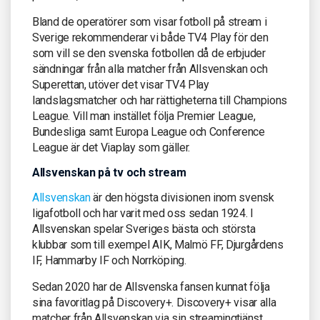
Bland de operatörer som visar fotboll på stream i
Sverige rekommenderar vi både TV4 Play för den
som vill se den svenska fotbollen då de erbjuder
sändningar från alla matcher från Allsvenskan och
Superettan, utöver det visar TV4 Play
landslagsmatcher och har rättigheterna till Champions
League. Vill man instället följa Premier League,
Bundesliga samt Europa League och Conference
League är det Viaplay som gäller.
Allsvenskan på tv och stream
Allsvenskan
är den högsta divisionen inom svensk
ligafotboll och har varit med oss sedan 1924. I
Allsvenskan spelar Sveriges bästa och största
klubbar som till exempel AIK, Malmö FF, Djurgårdens
IF, Hammarby IF och Norrköping.
Sedan 2020 har de Allsvenska fansen kunnat följa
sina favoritlag på Discovery+. Discovery+ visar alla
matcher från Allsvenskan via sin streamingtjänst