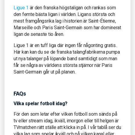
Ligue 1
är den franska högstaligan och rankas som
den femte bästa ligan i världen. Ligans största och
mest framgångsrika lag i historien är Saint-Étienne,
Marseille och Paris Saint-Germain som har dominerat
ligan de senaste tio åren.
Ligue 1 är en tuff liga där ingen får någonting gratis.
Här kan kan du se de franska talangfabrikerna pumpa
ut nya talanger på löpande band samtidigt som man
får se några av världens största stjärnor när Paris
Saint-Germain går ut på planen.
FAQs
Vilka spelar fotboll idag?
För den som letar efter vilken fotboll som sänds på
tv eller stream idag, ikväll, imorgon eller till helgen är
TVmatchen rätt ställe att klicka in på. I vår tablå ser du
vilka lag som spelar ikväll och på vilken kanal eller