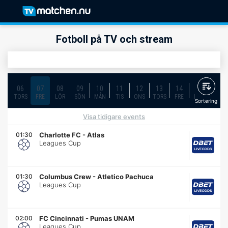
Fotboll på TV och stream
06
07
08
09
10
11
12
13
14
15
16
TORS
FRE
LÖR
SÖN
MÅN
TIS
ONS
TORS
FRE
LÖR
SÖN
Sortering
Visa tidigare events
01:30
Charlotte FC
-
Atlas
Leagues Cup
01:30
Columbus Crew
-
Atletico Pachuca
Leagues Cup
02:00
FC Cincinnati
-
Pumas UNAM
Leagues Cup