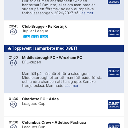
Hur är det med abstinensen? Är den
hanterbar? Om inte, eller om man bara är
sugen på en försmak av den europeiska
fotbollssäsongen 2026/2027 så
Läs mer
20:45
Club Brugge
-
Kv Kortrijk
Jupiler League
1.22
6.33
11.00
Toppevent i samarbete med DBET!
21:00
Middlesbrough FC
-
Wrexham FC
EFL-cupen
Man föll på målsnöret förra säsongen,
Middlesbrough efter att man fått både första
och andra chansen att ta sig upp. Kanske
tredje också. Man hade
Läs mer
01:30
Charlotte FC
-
Atlas
Leagues Cup
01:30
Columbus Crew
-
Atletico Pachuca
Leagues Cup