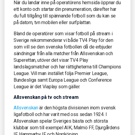
När du landar inne på operatörens hemsida öppnar du
ett konto och startar din prenumeration, därefter har
du full tillgång till spännande fotboll som du kan se
på datorn, tvn mobilen eller surfplattan.
Bland de operatörer som visar fotboll på stream i
Sverige rekommenderar vi både TV4 Play för den
som vill se den svenska fotbollen då de erbjuder
sändningar från alla matcher från Allsvenskan och
Superettan, utöver det visar TV4 Play
landslagsmatcher och har rättigheterna till Champions
League. Vill man instället följa Premier League,
Bundesliga samt Europa League och Conference
League är det Viaplay som gäller.
Allsvenskan på tv och stream
Allsvenskan
är den högsta divisionen inom svensk
ligafotboll och har varit med oss sedan 1924. I
Allsvenskan spelar Sveriges bästa och största
klubbar som till exempel AIK, Malmö FF, Djurgårdens
IF, Hammarby IF och Norrköping.