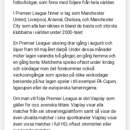
fotbollsligan som finns med följare från hela världen.
I Premier League finner vi lag som Manchester
United, Liverpool, Arsenal, Chelsea, och Manchester
City som alla kan räknas in bland de bästa och största
klubbarna i världen under 2000-talet.
En Premier League-säsong drar igång i augusti och
löper fram till maj året därpå. Under dessa månader
möter lagen varandra två gånger, en gång hemma och
en gång borta. Matcherna spelas oftast under lördag
och söndagar men det förekommer också
veckoomgångar som spelas på olika veckodagar
beroende på hur lagen spelar i till exempel FA-Cupen,
ligacupen eller de europeiska turneringarna.
Om man vill följa Premier League är det Viaplay som
gäller för oss svenska tittare. Viaplay visar alla
matcher från sin streamingplattform samt så visar de
även utvalda matcher i sina sportkanaler. Viaplay visar
även vissa matcher i full HD, oftast stormöten eller