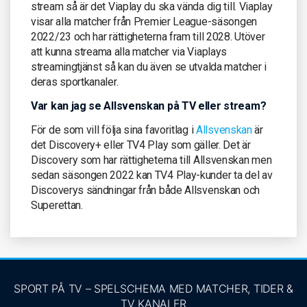
stream så är det Viaplay du ska vända dig till. Viaplay
visar alla matcher från Premier League-säsongen
2022/23 och har rättigheterna fram till 2028. Utöver
att kunna streama alla matcher via Viaplays
streamingtjänst så kan du även se utvalda matcher i
deras sportkanaler.
Var kan jag se Allsvenskan på TV eller stream?
För de som vill följa sina favoritlag i
Allsvenskan
är
det Discovery+ eller TV4 Play som gäller. Det är
Discovery som har rättigheterna till Allsvenskan men
sedan säsongen 2022 kan TV4 Play-kunder ta del av
Discoverys sändningar från både Allsvenskan och
Superettan.
SPORT PÅ TV – SPELSCHEMA MED MATCHER, TIDER &
TV KANALER