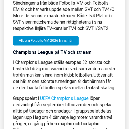
Sändningarna från både Fotbolls-VM och Fotbolls-
EM är och har varit uppdelade mellan SVT och TV4/C
More de senaste mästerskapen. Både Tv4 Plat och
SVT visar matcherna de har rättigheterna i sina
respektive linjära TV-kanaler TV4 och SVT1/SVT2.
Allt om Fotbolls-VM 2026 finns här
Champions League på TV och stream
I Champions League ställs europas 32 största och
bästa klubblag mot varandra i vad som är den största
trofén man kan vinna inom klubbfotbollen. Utöver att
det här är den största turneringen är det här man får
se den bästa fotbollen spelas mellan fantastiska lag.
Gruppspelet i
UEFA Champions League
löper
sedvanligt från september till november och spelas
alltid på tisdagar och onsdagar. I gruppspelet delas
lagen upp i lag om 4 där varje lag möter varandra två
gånger, en gång på hemmaplan och bortaplan.