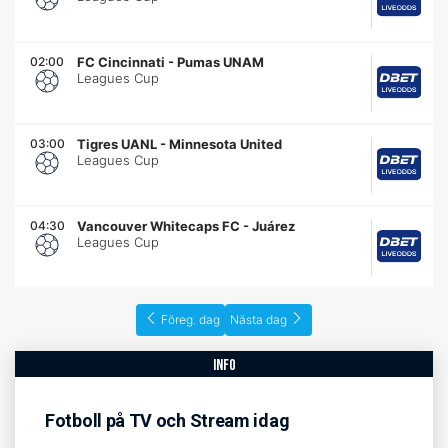
02:00
FC Cincinnati
-
Pumas UNAM
Leagues Cup
03:00
Tigres UANL
-
Minnesota United
Leagues Cup
04:30
Vancouver Whitecaps FC
-
Juárez
Leagues Cup
Föreg. dag
Nästa dag
info
Fotboll på TV och Stream idag