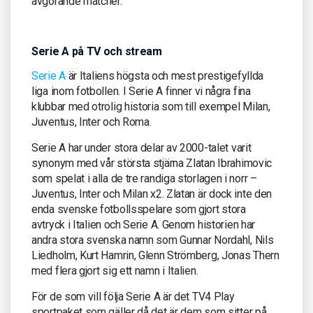
avgörande matcher.
Serie A på TV och stream
Serie A
är Italiens högsta och mest prestigefyllda
liga inom fotbollen. I Serie A finner vi några fina
klubbar med otrolig historia som till exempel Milan,
Juventus, Inter och Roma.
Serie A har under stora delar av 2000-talet varit
synonym med vår största stjärna Zlatan Ibrahimovic
som spelat i alla de tre randiga storlagen i norr –
Juventus, Inter och Milan x2. Zlatan är dock inte den
enda svenske fotbollsspelare som gjort stora
avtryck i Italien och Serie A. Genom historien har
andra stora svenska namn som Gunnar Nordahl, Nils
Liedholm, Kurt Hamrin, Glenn Strömberg, Jonas Thern
med flera gjort sig ett namn i Italien.
För de som vill följa Serie A är det TV4 Play
sportpaket som gäller då det är dem som sitter på