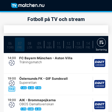
Fotboll på TV och stream
06
07
08
09
10
11
12
13
14
15
16
TORS
FRE
LÖR
SÖN
MÅN
TIS
ONS
TORS
FRE
LÖR
SÖN
Sortering
14:00
FC Bayern München
-
Aston Villa
Träningsmatch
19:00
Östersunds FK
-
GIF Sundsvall
Superettan
1.42
4.33
7.50
1x2
19:00
AIK
-
Brommapojkarna
OBOS Damallsvenskan
1.70
3.80
4.20