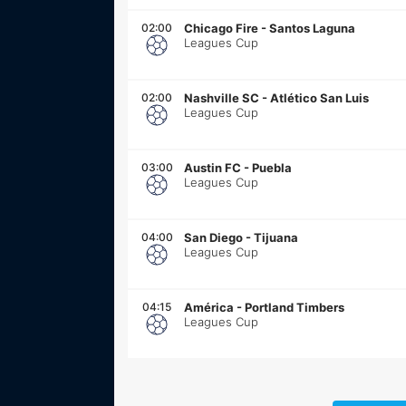
02:00
Chicago Fire
-
Santos Laguna
Leagues Cup
02:00
Nashville SC
-
Atlético San Luis
Leagues Cup
03:00
Austin FC
-
Puebla
Leagues Cup
04:00
San Diego
-
Tijuana
Leagues Cup
04:15
América
-
Portland Timbers
Leagues Cup