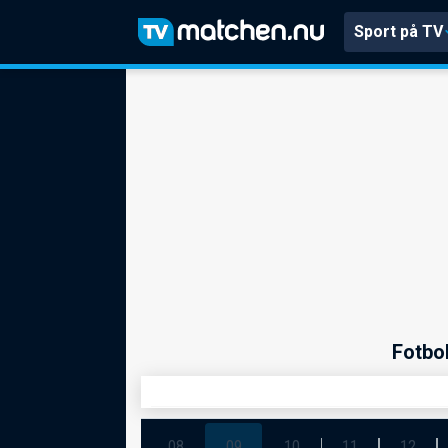
Sport på TV
Fotbo
08
09
10
11
12