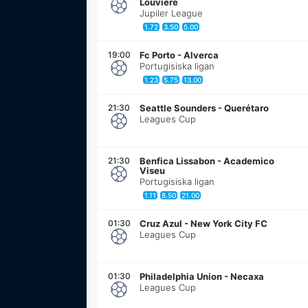
Louvière
Jupiler League
1.72
3.50
5.00
19:00
Fc Porto
-
Alverca
Portugisiska ligan
1.23
5.75
13.00
21:30
Seattle Sounders
-
Querétaro
Leagues Cup
21:30
Benfica Lissabon
-
Academico
Viseu
Portugisiska ligan
1.11
8.50
21.00
01:30
Cruz Azul
-
New York City FC
Leagues Cup
01:30
Philadelphia Union
-
Necaxa
Leagues Cup