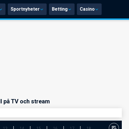
Sportnyheter
Betting
Casino
ll på TV och stream
13
14
15
16
17
18