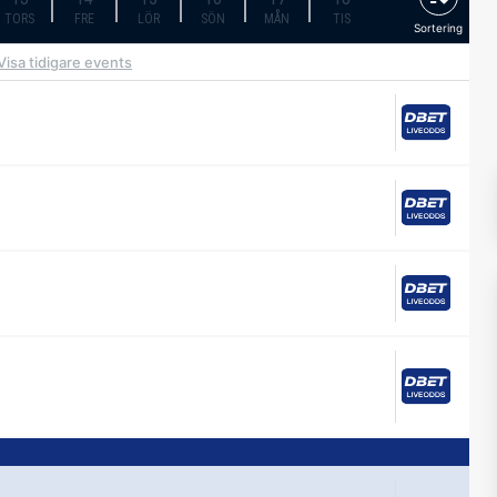
TORS
FRE
LÖR
SÖN
MÅN
TIS
Sortering
Visa tidigare events