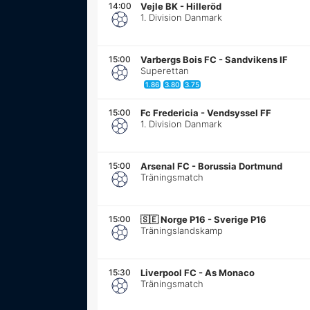
14:00
Vejle BK
-
Hilleröd
1. Division Danmark
15:00
Varbergs Bois FC
-
Sandvikens IF
Superettan
1.86
3.80
3.75
15:00
Fc Fredericia
-
Vendsyssel FF
1. Division Danmark
15:00
Arsenal FC
-
Borussia Dortmund
Träningsmatch
15:00
🇸🇪
Norge P16 - Sverige P16
Träningslandskamp
15:30
Liverpool FC
-
As Monaco
Träningsmatch