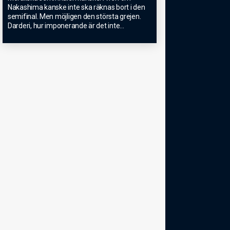
Nakashima kanske inte ska räknas bort i den
semifinal. Men möjligen den största grejen.
Darderi, hur imponerande är det inte
...