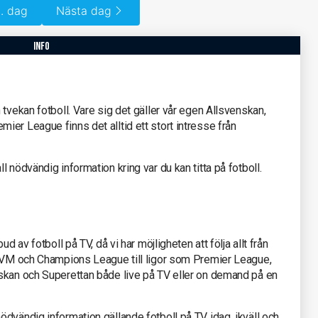
. dag
Nästa dag
info
tvekan fotboll. Vare sig det gäller vår egen Allsvenskan,
er League finns det alltid ett stort intresse från
 nödvändig information kring var du kan titta på fotboll.
d av fotboll på TV, då vi har möjligheten att följa allt från
s-VM och Champions League till ligor som Premier League,
skan och Superettan både live på TV eller on demand på en
dvändig information gällande fotboll på TV idag, ikväll och