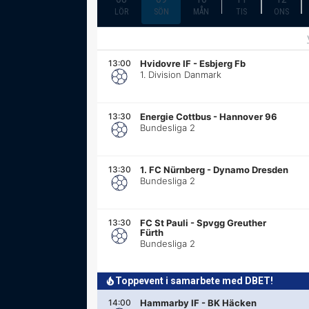
LÖR
SÖN
MÅN
TIS
ONS
13:00
Hvidovre IF
-
Esbjerg Fb
1. Division Danmark
13:30
Energie Cottbus
-
Hannover 96
Bundesliga 2
13:30
1. FC Nürnberg
-
Dynamo Dresden
Bundesliga 2
13:30
FC St Pauli
-
Spvgg Greuther
Fürth
Bundesliga 2
Toppevent i samarbete med DBET!
14:00
Hammarby IF
-
BK Häcken