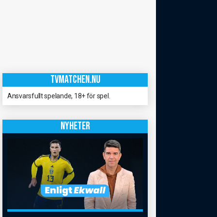
TVMATCHEN.NU
Ansvarsfullt spelande, 18+ för spel.
NYHETER