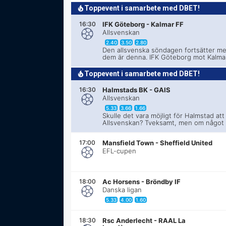
Toppevent i samarbete med DBET!
16:30
IFK Göteborg
-
Kalmar FF
Allsvenskan
2.40
3.50
2.80
Den allsvenska söndagen fortsätter me
dem är denna. IFK Göteborg mot Kalmar
Toppevent i samarbete med DBET!
16:30
Halmstads BK
-
GAIS
Allsvenskan
5.33
3.66
1.66
Skulle det vara möjligt för Halmstad att
Allsvenskan? Tveksamt, men om något s
17:00
Mansfield Town
-
Sheffield United
EFL-cupen
18:00
Ac Horsens
-
Bröndby IF
Danska ligan
5.33
4.00
1.60
18:30
Rsc Anderlecht
-
RAAL La