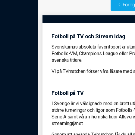
Föreg
Fotboll på TV och Stream idag
Svenskarnas absoluta favoritsport är utan 
Fotbolls-VM, Champions League eller Premi
svenska tittare.
Vi på TVmatchen förser våra läsare med all
Fotboll på TV
I Sverige är vi välsignade med en brett utbu
större turneringar och ligor som Fotboll
Serie A samt våra inhemska ligor Allsven
streamingtjänst.
Genom att använda TVmatchen får du all nö