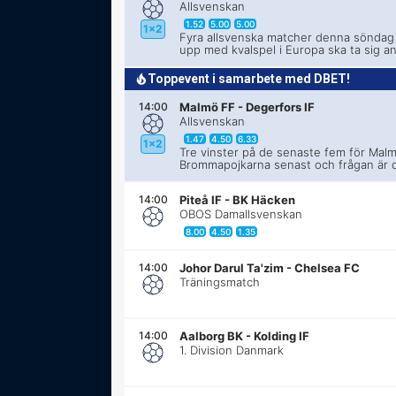
Allsvenskan
1.52
5.00
5.00
1x2
Fyra allsvenska matcher denna söndag 
upp med kvalspel i Europa ska ta sig a
Toppevent i samarbete med DBET!
14:00
Malmö FF
-
Degerfors IF
Allsvenskan
1.47
4.50
6.33
1x2
Tre vinster på de senaste fem för Malm
Brommapojkarna senast och frågan är 
14:00
Piteå IF
-
BK Häcken
OBOS Damallsvenskan
8.00
4.50
1.35
14:00
Johor Darul Ta'zim
-
Chelsea FC
Träningsmatch
14:00
Aalborg BK
-
Kolding IF
1. Division Danmark