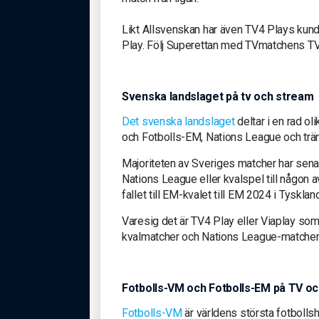
Likt Allsvenskan har även TV4 Plays kun
Play. Följ Superettan med TVmatchens TV-t
Svenska landslaget på tv och stream
Det svenska landslaget
deltar i en rad ol
och Fotbolls-EM, Nations League och trä
Majoriteten av Sveriges matcher har senas
Nations League eller kvalspel till någon 
fallet till EM-kvalet till EM 2024 i Tyskla
Varesig det är TV4 Play eller Viaplay som 
kvalmatcher och Nations League-matcher 
Fotbolls-VM och Fotbolls-EM på TV o
Fotbolls-VM
är världens största fotbollshä