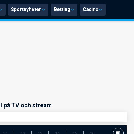
Sportnyheter
Betting
Casino
ll på TV och stream
11
12
13
14
15
16