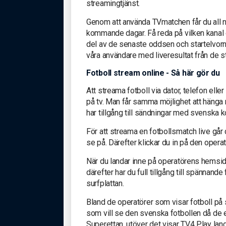
streamingtjänst.
Genom att använda TVmatchen får du all nö
kommande dagar. Få reda på vilken kanal e
del av de senaste oddsen och startelvorn
våra användare med liveresultat från de st
Fotboll stream online - Så här gör du
Att streama fotboll via dator, telefon elle
på tv. Man får samma möjlighet att häng
har tillgång till sändningar med svenska 
För att streama en fotbollsmatch live går
se på. Därefter klickar du in på den opera
När du landar inne på operatörens hemsida
därefter har du full tillgång till spännand
surfplattan.
Bland de operatörer som visar fotboll på
som vill se den svenska fotbollen då de e
Superettan, utöver det visar TV4 Play lan