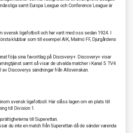
 Bundesliga samt Europa League och Conference League är
m svensk ligafotboll och har varit med oss sedan 1924. I
örsta klubbar som till exempel AIK, Malmö FF, Djurgårdens
at följa sina favoritlag på Discovery+. Discovery+ visar
eamingtjänst samt så visar de utvalda matcher i Kanal 5. TV4
el av Discoverys sändningar från Allsvenskan.
inom svensk ligafotboll. Här slåss lagen om en plats till
ng till Division 1.
ättigheterna till Superettan.
ar du inte en match från Superettan då de sänder varenda