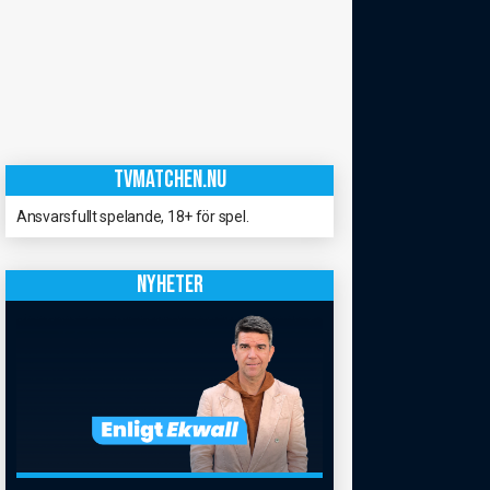
TVMATCHEN.NU
Ansvarsfullt spelande, 18+ för spel.
NYHETER