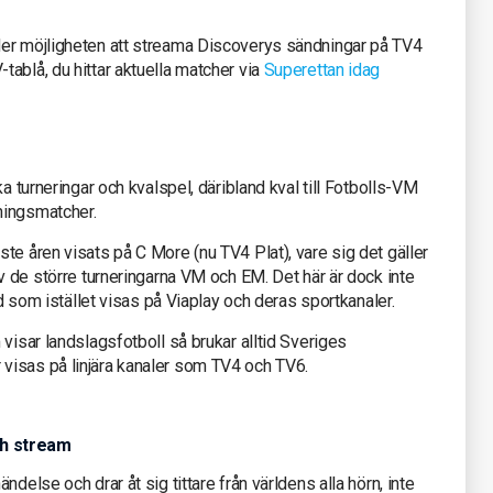
der möjligheten att streama Discoverys sändningar på TV4
ablå, du hittar aktuella matcher via
Superettan idag
ika turneringar och kvalspel, däribland kval till Fotbolls-VM
ningsmatcher.
te åren visats på C More (nu TV4 Plat), vare sig det gäller
av de större turneringarna VM och EM. Det här är dock inte
nd som istället visas på Viaplay och deras sportkanaler.
visar landslagsfotboll så brukar alltid Sveriges
visas på linjära kanaler som TV4 och TV6.
ch stream
ndelse och drar åt sig tittare från världens alla hörn, inte