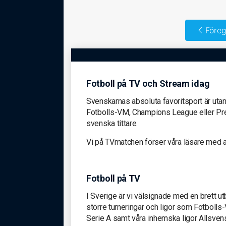
Föreg
Fotboll på TV och Stream idag
Svenskarnas absoluta favoritsport är utan 
Fotbolls-VM, Champions League eller Premi
svenska tittare.
Vi på TVmatchen förser våra läsare med all
Fotboll på TV
I Sverige är vi välsignade med en brett utbu
större turneringar och ligor som Fotboll
Serie A samt våra inhemska ligor Allsven