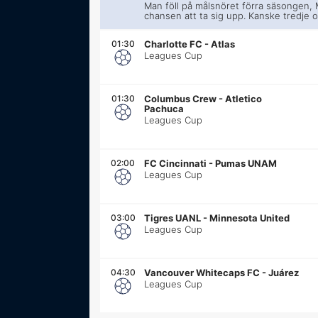
Man föll på målsnöret förra säsongen, 
chansen att ta sig upp. Kanske tredje 
01:30
Charlotte FC
-
Atlas
Leagues Cup
01:30
Columbus Crew
-
Atletico
Pachuca
Leagues Cup
02:00
FC Cincinnati
-
Pumas UNAM
Leagues Cup
03:00
Tigres UANL
-
Minnesota United
Leagues Cup
04:30
Vancouver Whitecaps FC
-
Juárez
Leagues Cup