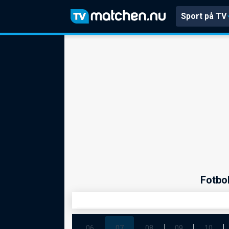
Sport på TV
Fotbo
06
07
08
09
10