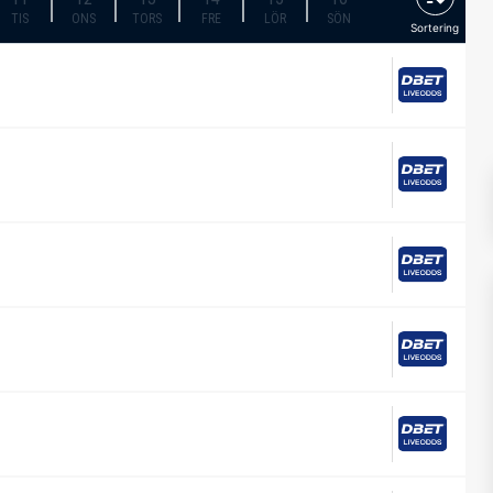
TIS
ONS
TORS
FRE
LÖR
SÖN
Sortering