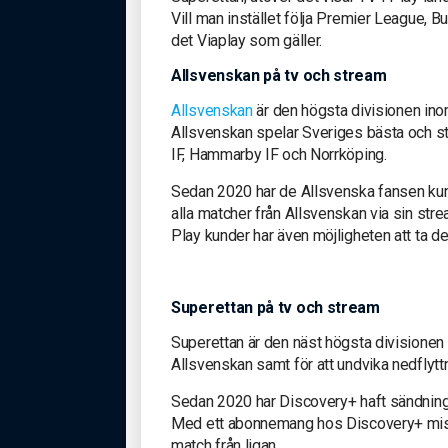
Vill man instället följa Premier League,
det Viaplay som gäller.
Allsvenskan på tv och stream
Allsvenskan
är den högsta divisionen ino
Allsvenskan spelar Sveriges bästa och st
IF, Hammarby IF och Norrköping.
Sedan 2020 har de Allsvenska fansen kunn
alla matcher från Allsvenskan via sin str
Play kunder har även möjligheten att ta d
Superettan på tv och stream
Superettan är den näst högsta divisionen 
Allsvenskan samt för att undvika nedflyttni
Sedan 2020 har Discovery+ haft sändningsr
Med ett abonnemang hos Discovery+ miss
match från ligan.