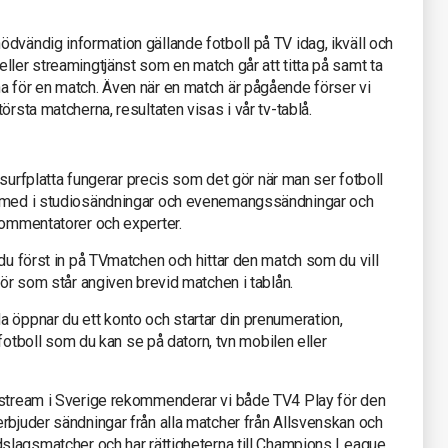
dvändig information gällande fotboll på TV idag, ikväll och
ller streamingtjänst som en match går att titta på samt ta
a för en match. Även när en match är pågående förser vi
örsta matcherna, resultaten visas i vår tv-tablå.
r surfplatta fungerar precis som det gör när man ser fotboll
a med i studiosändningar och evenemangssändningar och
kommentatorer och experter.
 du först in på TVmatchen och hittar den match som du vill
tör som står angiven brevid matchen i tablån.
 öppnar du ett konto och startar din prenumeration,
e fotboll som du kan se på datorn, tvn mobilen eller
 stream i Sverige rekommenderar vi både TV4 Play för den
rbjuder sändningar från alla matcher från Allsvenskan och
dslagsmatcher och har rättigheterna till Champions League.