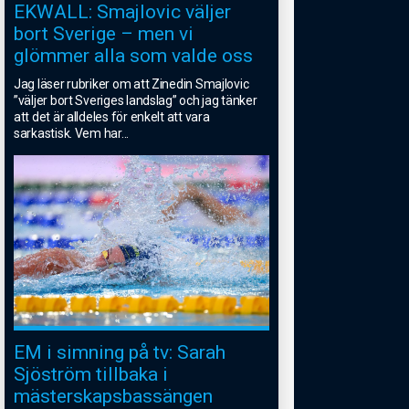
EKWALL: Smajlovic väljer
bort Sverige – men vi
glömmer alla som valde oss
Jag läser rubriker om att Zinedin Smajlovic
”väljer bort Sveriges landslag” och jag tänker
att det är alldeles för enkelt att vara
sarkastisk. Vem har
...
EM i simning på tv: Sarah
Sjöström tillbaka i
mästerskapsbassängen