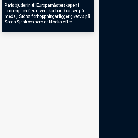
Paris bjuder in till Europamästerskapen i
simning och flera svenskar har chansen på
medalj. Störst förhoppningar ligger givetvis på
Sarah Sjöström som är tillbaka efter
...