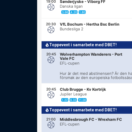
19:00
Sønderjyske
-
Viborg FF
Danska ligan
3.66
4.20
1.80
20:30
VfL Bochum
-
Hertha Bsc Berlin
Bundesliga 2
Toppevent i samarbete med DBET!
20:45
Wolverhampton Wanderers
-
Port
Vale FC
EFL-cupen
Hur är det med abstinensen? Är den ha
försmak av den europeiska fotbollssä
20:45
Club Brugge
-
Kv Kortrijk
Jupiler League
1.22
6.33
11.00
Toppevent i samarbete med DBET!
21:00
Middlesbrough FC
-
Wrexham FC
EFL-cupen