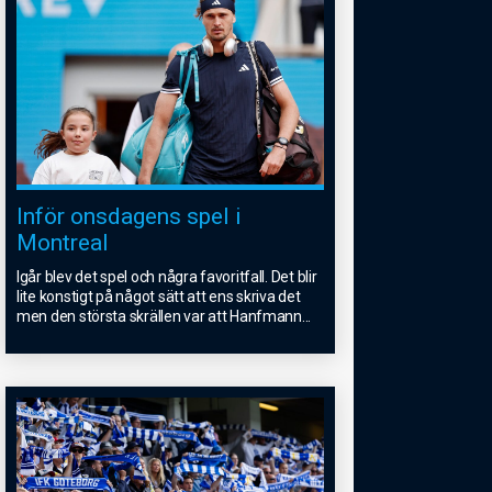
Inför onsdagens spel i
Montreal
Igår blev det spel och några favoritfall. Det blir
lite konstigt på något sätt att ens skriva det
men den största skrällen var att Hanfmann
...