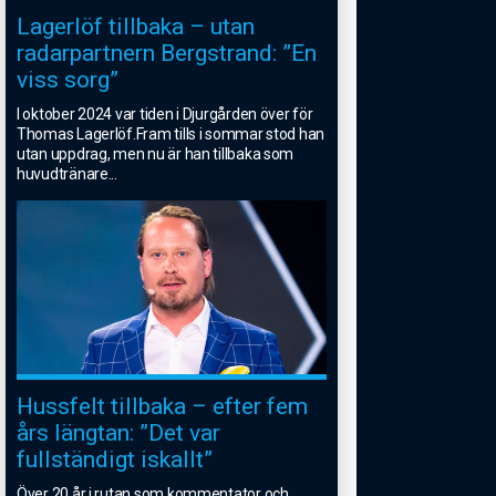
Lagerlöf tillbaka – utan
radarpartnern Bergstrand: ”En
viss sorg”
I oktober 2024 var tiden i Djurgården över för
Thomas Lagerlöf.Fram tills i sommar stod han
utan uppdrag, men nu är han tillbaka som
huvudtränare
...
Hussfelt tillbaka – efter fem
års längtan: ”Det var
fullständigt iskallt”
Över 20 år i rutan som kommentator och