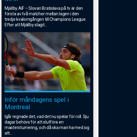
Mjällby AIF – Slovan Bratislava på tv är den
första av två matcher mellan lagen i den
tredje kvalomgången till Champions League.
Efter att Mjällby slagit
...
Inför måndagens spel i
Montreal
Igår regnade det, vad det nu spelar för roll. Sju
dagar behövs för att slutföra en
mastersturnering, och då ska man ha med sig
att
...