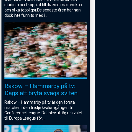
studioexpert kopplat till diverse mästerskap
och olika toppligor.De senaste åren har han
dock inte funnits med i
...
Rakow – Hammarby på tv:
Dags att bryta svaga sviten
Rakow – Hammarby på tv är den första
matchen i den tredje kvalomgången till
Conference League. Det blev uttåg ur kvalet
till Europa League för
...