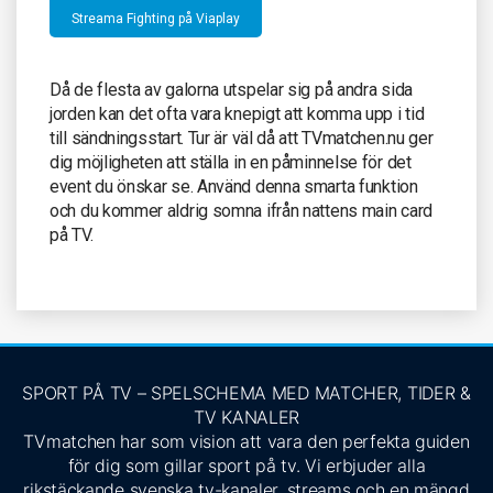
Streama Fighting på Viaplay
Då de flesta av galorna utspelar sig på andra sida
jorden kan det ofta vara knepigt att komma upp i tid
till sändningsstart. Tur är väl då att TVmatchen.nu ger
dig möjligheten att ställa in en påminnelse för det
event du önskar se. Använd denna smarta funktion
och du kommer aldrig somna ifrån nattens main card
på TV.
SPORT PÅ TV – SPELSCHEMA MED MATCHER, TIDER &
TV KANALER
TVmatchen har som vision att vara den perfekta guiden
för dig som gillar sport på tv. Vi erbjuder alla
rikstäckande svenska tv-kanaler, streams och en mängd