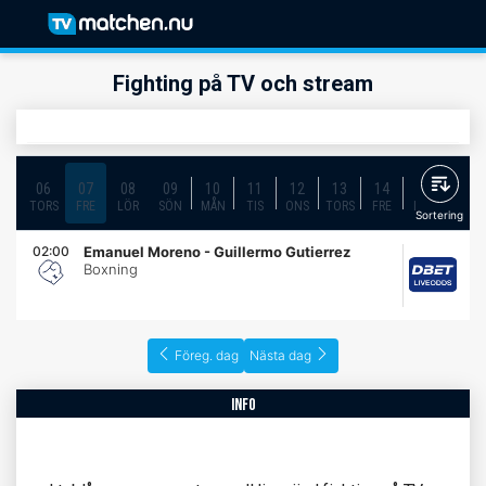
Fighting på TV och stream
06
07
08
09
10
11
12
13
14
15
16
TORS
FRE
LÖR
SÖN
MÅN
TIS
ONS
TORS
FRE
LÖR
SÖN
Sortering
02:00
Emanuel Moreno - Guillermo Gutierrez
Boxning
Föreg. dag
Nästa dag
info