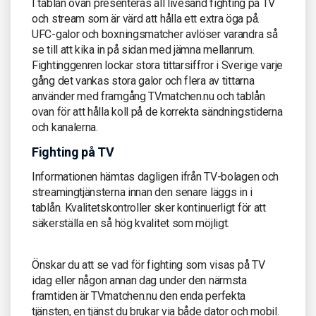
I tablån ovan presenteras all livesänd fighting på TV
och stream som är värd att hålla ett extra öga på.
UFC-galor och boxningsmatcher avlöser varandra så
se till att kika in på sidan med jämna mellanrum.
Fightinggenren lockar stora tittarsiffror i Sverige varje
gång det vankas stora galor och flera av tittarna
använder med framgång TVmatchen.nu och tablån
ovan för att hålla koll på de korrekta sändningstiderna
och kanalerna.
Fighting på TV
Informationen hämtas dagligen ifrån TV-bolagen och
streamingtjänsterna innan den senare läggs in i
tablån. Kvalitetskontroller sker kontinuerligt för att
säkerställa en så hög kvalitet som möjligt.
Önskar du att se vad för fighting som visas på TV
idag eller någon annan dag under den närmsta
framtiden är TVmatchen.nu den enda perfekta
tjänsten, en tjänst du brukar via både dator och mobil.