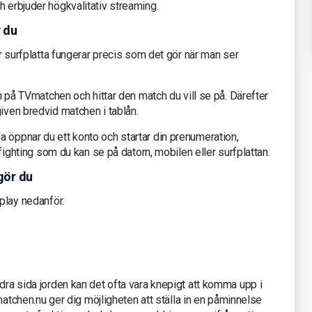
h erbjuder högkvalitativ streaming.
r du
ler surfplatta fungerar precis som det gör när man ser
in på TVmatchen och hittar den match du vill se på. Därefter
given bredvid matchen i tablån.
 öppnar du ett konto och startar din prenumeration,
e fighting som du kan se på datorn, mobilen eller surfplattan.
gör du
aplay nedanför.
ndra sida jorden kan det ofta vara knepigt att komma upp i
TVmatchen.nu ger dig möjligheten att ställa in en påminnelse