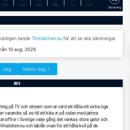
FRE
LÖR
SÖN
MÅN
TIS
ONS
Sortering
 vänligen besök
TVmatchen.nu
för att se alla sändningar.
mån 10 aug. 2026
. dag
Nästa dag
info
hting på TV och stream som är värd att hålla ett extra öga
 varandra så se till att kika in på sidan med jämna
tarsiffror i Sverige varje gång det vankas stora galor och
Vmatchen.nu och tablån ovan för att hålla koll på de