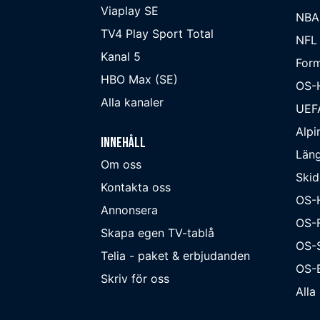
Viaplay SE
NBA
TV4 Play Sport Total
NFL
Kanal 5
Form
HBO Max (SE)
OS-
Alla kanaler
UEF
Alpi
Innehåll
Läng
Om oss
Skid
Kontakta oss
OS-
Annonsera
OS-F
Skapa egen TV-tablå
OS-
Telia - paket & erbjudanden
OS-B
Skriv för oss
Alla 