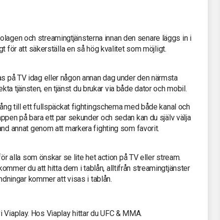
olagen och streamingtjänsterna innan den senare läggs in i
gt för att säkerställa en så hög kvalitet som möjligt.
sas på TV idag eller någon annan dag under den närmsta
ta tjänsten, en tjänst du brukar via både dator och mobil.
gång till ett fullspäckat fightingschema med både kanal och
 appen på bara ett par sekunder och sedan kan du själv välja
bland annat genom att markera fighting som favorit.
 för alla som önskar se lite het action på TV eller stream.
mmer du att hitta dem i tablån, alltifrån streamingtjänster
sändningar kommer att visas i tablån.
i Viaplay. Hos Viaplay hittar du UFC & MMA.