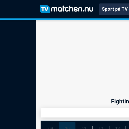
Sport på TV
Fighti
09
10
11
12
13