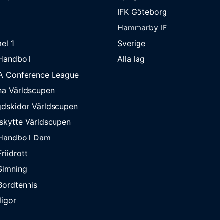
IFK Göteborg
Hammarby IF
el 1
Sverige
Handboll
Alla lag
A Conference League
na Världscupen
dskidor Världscupen
skytte Världscupen
Handboll Dam
riidrott
Simning
ordtennis
ligor