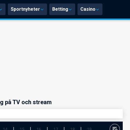
Sportnyheter
Betting
Casino
ng på TV och stream
14
15
16
17
18
19