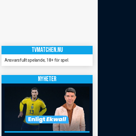
TVMATCHEN.NU
Ansvarsfullt spelande, 18+ för spel.
NYHETER