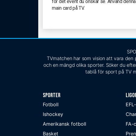
för det event du önskar se. Använd denna
main card på TV.
SPO
TVmatchen har som vision att vara den pe
och en mängd olika sporter. Söker du efter
tablå för sport på TV m
Sporter
Ligo
Fotboll
EFL
Ishockey
Cha
Amerikansk fotboll
FA-
Basket
Prem