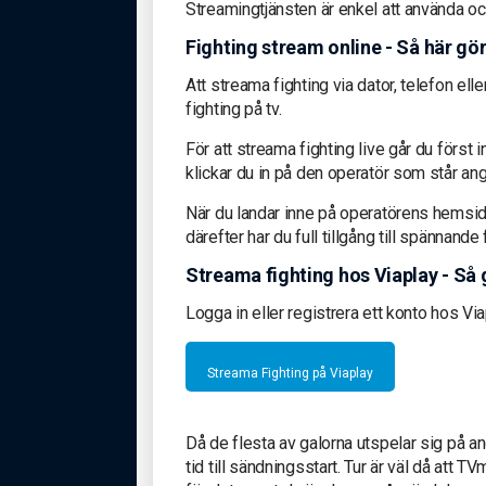
Streamingtjänsten är enkel att använda oc
Fighting stream online - Så här gö
Att streama fighting via dator, telefon el
fighting på tv.
För att streama fighting live går du först 
klickar du in på den operatör som står an
När du landar inne på operatörens hemsida
därefter har du full tillgång till spännand
Streama fighting hos Viaplay - Så 
Logga in eller registrera ett konto hos Vi
Streama Fighting på Viaplay
Då de flesta av galorna utspelar sig på a
tid till sändningsstart. Tur är väl då att 