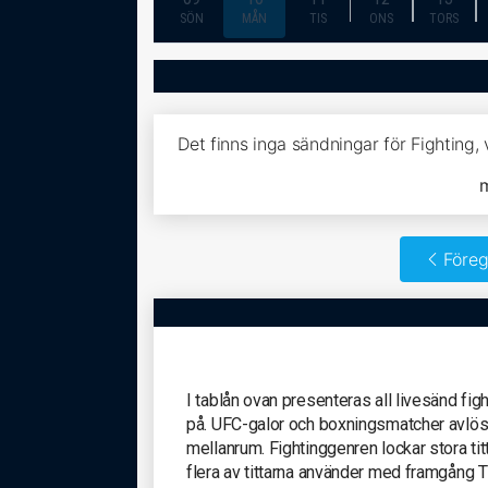
SÖN
MÅN
TIS
ONS
TORS
Det finns inga sändningar för Fighting,
Föreg
I tablån ovan presenteras all livesänd fig
på. UFC-galor och boxningsmatcher avlöser
mellanrum. Fightinggenren lockar stora tit
flera av tittarna använder med framgång T