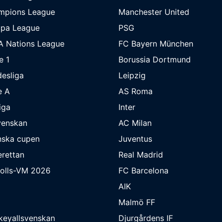
mpions League
Manchester United
opa League
PSG
A Nations League
FC Bayern München
e 1
Borussia Dortmund
esliga
Leipzig
e A
AS Roma
iga
Inter
venskan
AC Milan
nska cupen
Juventus
rettan
Real Madrid
bolls-VM 2026
FC Barcelona
AIK
Malmö FF
keyallsvenskan
Djurgårdens IF