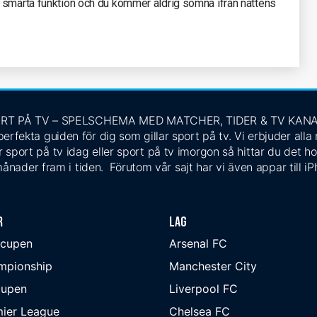
 smarta funktion och du kommer aldrig somna ifrån nattens
RT PÅ TV – SPELSCHEMA MED MATCHER, TIDER & TV KAN
rfekta guiden för dig som gillar sport på tv. Vi erbjuder alla
 sport på tv idag eller sport på tv imorgon så hittar du det ho
ånader fram i tiden. Förutom vår sajt har vi även appar till i
r
Lag
-cupen
Arsenal FC
mpionship
Manchester City
cupen
Liverpool FC
ier League
Chelsea FC