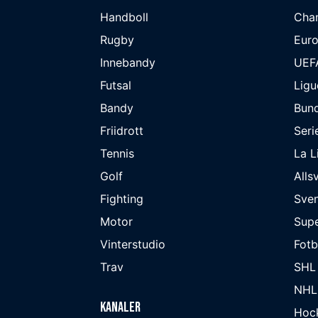
Handboll
Cha
Rugby
Eur
Innebandy
UEF
Futsal
Ligu
Bandy
Bund
Friidrott
Seri
Tennis
La L
Golf
Alls
Fighting
Sve
Motor
Supe
Vinterstudio
Fot
Trav
SHL
NHL
Kanaler
Hoc