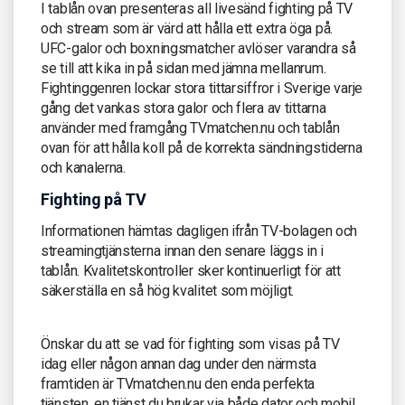
I tablån ovan presenteras all livesänd fighting på TV
och stream som är värd att hålla ett extra öga på.
UFC-galor och boxningsmatcher avlöser varandra så
se till att kika in på sidan med jämna mellanrum.
Fightinggenren lockar stora tittarsiffror i Sverige varje
gång det vankas stora galor och flera av tittarna
använder med framgång TVmatchen.nu och tablån
ovan för att hålla koll på de korrekta sändningstiderna
och kanalerna.
Fighting på TV
Informationen hämtas dagligen ifrån TV-bolagen och
streamingtjänsterna innan den senare läggs in i
tablån. Kvalitetskontroller sker kontinuerligt för att
säkerställa en så hög kvalitet som möjligt.
Önskar du att se vad för fighting som visas på TV
idag eller någon annan dag under den närmsta
framtiden är TVmatchen.nu den enda perfekta
tjänsten, en tjänst du brukar via både dator och mobil.