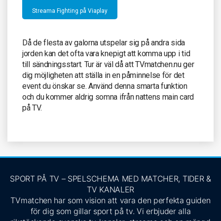
Streama Fighting på Viaplay
Då de flesta av galorna utspelar sig på andra sida
jorden kan det ofta vara knepigt att komma upp i tid
till sändningsstart. Tur är väl då att TVmatchen.nu ger
dig möjligheten att ställa in en påminnelse för det
event du önskar se. Använd denna smarta funktion
och du kommer aldrig somna ifrån nattens main card
på TV.
SPORT PÅ TV – SPELSCHEMA MED MATCHER, TIDER &
TV KANALER
TVmatchen har som vision att vara den perfekta guiden
för dig som gillar sport på tv. Vi erbjuder alla