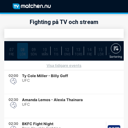
Fighting på TV och stream
07
08
09
10
11
12
13
14
15
16
17
FRE
LÖR
SÖN
MÅN
TIS
ONS
TORS
FRE
LÖR
SÖN
MÅN
Sortering
Visa tidigare events
02:00
Ty Cole Miller
-
Billy Goff
UFC
02:30
Amanda Lemos
-
Alexia Thainara
UFC
02:30
BKFC Fight Night