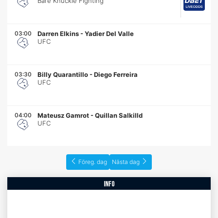
Bare Knuckle Fighting
03:00
Darren Elkins
-
Yadier Del Valle
UFC
03:30
Billy Quarantillo
-
Diego Ferreira
UFC
04:00
Mateusz Gamrot
-
Quillan Salkilld
UFC
Föreg. dag
Nästa dag
info