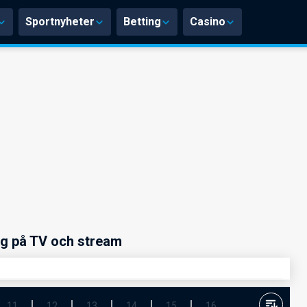
Sportnyheter
Betting
Casino
ng på TV och stream
11
12
13
14
15
16