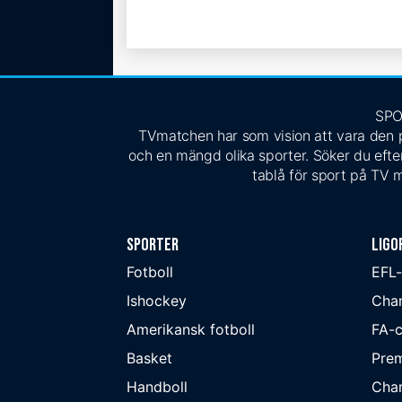
SPO
TVmatchen har som vision att vara den pe
och en mängd olika sporter. Söker du efter
tablå för sport på TV m
Sporter
Ligo
Fotboll
EFL
Ishockey
Cha
Amerikansk fotboll
FA-
Basket
Prem
Handboll
Cha