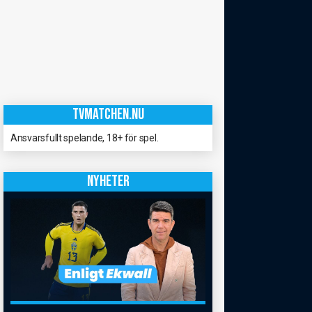
TVMATCHEN.NU
Ansvarsfullt spelande, 18+ för spel.
NYHETER