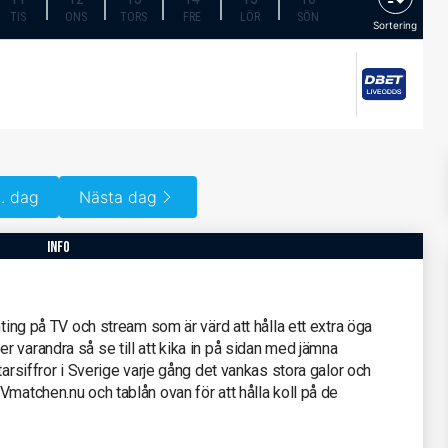
TIS
ONS
TORS
FRE
LÖR
SÖN
Sortering
. dag
Nästa dag
info
hting på TV och stream som är värd att hålla ett extra öga
 varandra så se till att kika in på sidan med jämna
tarsiffror i Sverige varje gång det vankas stora galor och
Vmatchen.nu och tablån ovan för att hålla koll på de