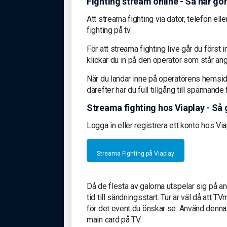
Fighting stream online - Så här gö
Att streama fighting via dator, telefon el
fighting på tv.
För att streama fighting live går du först 
klickar du in på den operatör som står an
När du landar inne på operatörens hemsida
därefter har du full tillgång till spännand
Streama fighting hos Viaplay - Så 
Logga in eller registrera ett konto hos Vi
Streama Fighting på Viaplay
Då de flesta av galorna utspelar sig på a
tid till sändningsstart. Tur är väl då att 
för det event du önskar se. Använd denna
main card på TV.