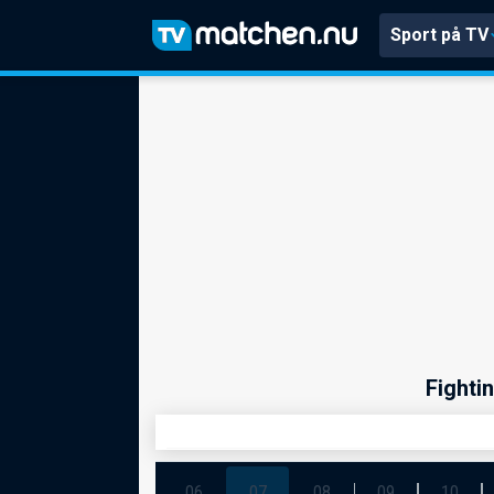
Sport på TV
Fighti
06
07
08
09
10