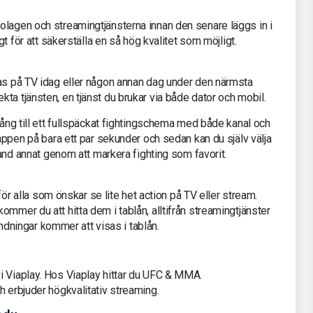
olagen och streamingtjänsterna innan den senare läggs in i
gt för att säkerställa en så hög kvalitet som möjligt.
sas på TV idag eller någon annan dag under den närmsta
ta tjänsten, en tjänst du brukar via både dator och mobil.
gång till ett fullspäckat fightingschema med både kanal och
 appen på bara ett par sekunder och sedan kan du själv välja
bland annat genom att markera fighting som favorit.
 för alla som önskar se lite het action på TV eller stream.
mmer du att hitta dem i tablån, alltifrån streamingtjänster
sändningar kommer att visas i tablån.
i Viaplay. Hos Viaplay hittar du UFC & MMA.
h erbjuder högkvalitativ streaming.