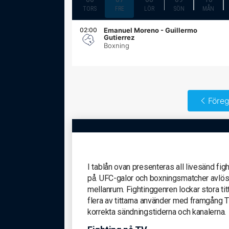
TORS
FRE
LÖR
SÖN
MÅN
02:00
Emanuel Moreno - Guillermo
Gutierrez
Boxning
Föreg
I tablån ovan presenteras all livesänd fig
på. UFC-galor och boxningsmatcher avlöser
mellanrum. Fightinggenren lockar stora tit
flera av tittarna använder med framgång T
korrekta sändningstiderna och kanalerna.