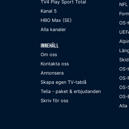
TV4 Play Sport Total
NFL
Kanal 5
Form
HBO Max (SE)
OS-
Alla kanaler
UEF
Alpi
Innehåll
Läng
Om oss
Skid
Kontakta oss
OS-
Annonsera
OS-F
Skapa egen TV-tablå
OS-
Telia - paket & erbjudanden
OS-B
Skriv för oss
Alla 