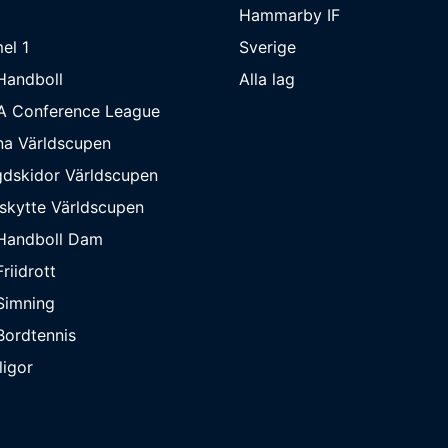
Hammarby IF
el 1
Sverige
Handboll
Alla lag
A Conference League
na Världscupen
dskidor Världscupen
skytte Världscupen
Handboll Dam
riidrott
Simning
ordtennis
ligor