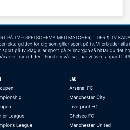
RT PÅ TV – SPELSCHEMA MED MATCHER, TIDER & TV KAN
rfekta guiden för dig som gillar sport på tv. Vi erbjuder alla
 sport på tv idag eller sport på tv imorgon så hittar du det ho
ånader fram i tiden. Förutom vår sajt har vi även appar till i
r
Lag
-cupen
Arsenal FC
mpionship
Manchester City
cupen
Liverpool FC
ier League
Chelsea FC
mpions League
Manchester United