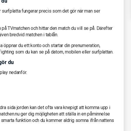
r du
ler surfplatta fungerar precis som det gör när man ser
in på TVmatchen och hittar den match du vill se på. Därefter
given bredvid matchen i tablån.
 öppnar du ett konto och startar din prenumeration,
e fighting som du kan se på datorn, mobilen eller surfplattan.
gör du
aplay nedanför.
ndra sida jorden kan det ofta vara knepigt att komma upp i
TVmatchen.nu ger dig möjligheten att ställa in en påminnelse
 smarta funktion och du kommer aldrig somna ifrån nattens