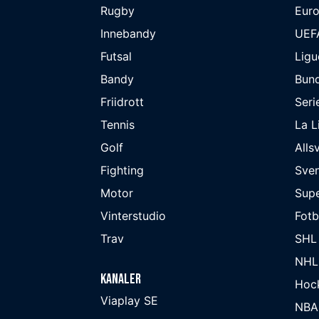
Rugby
Eur
Innebandy
UEF
Futsal
Ligu
Bandy
Bund
Friidrott
Seri
Tennis
La L
Golf
Alls
Fighting
Sve
Motor
Supe
Vinterstudio
Fot
Trav
SHL
NHL
Kanaler
Hoc
Viaplay SE
NBA