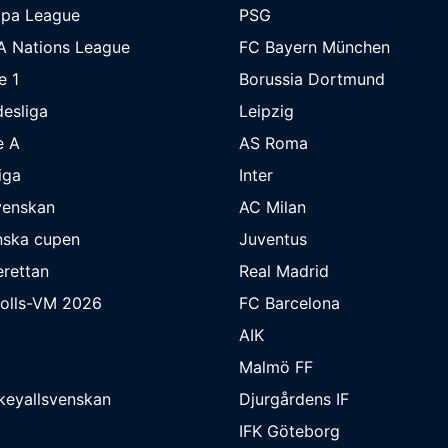
opa League
PSG
A Nations League
FC Bayern München
e 1
Borussia Dortmund
esliga
Leipzig
e A
AS Roma
iga
Inter
venskan
AC Milan
nska cupen
Juventus
rettan
Real Madrid
bolls-VM 2026
FC Barcelona
AIK
Malmö FF
keyallsvenskan
Djurgårdens IF
IFK Göteborg