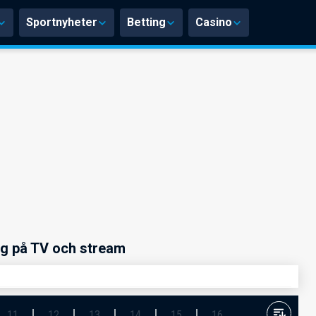
Sportnyheter
Betting
Casino
ng på TV och stream
11
12
13
14
15
16