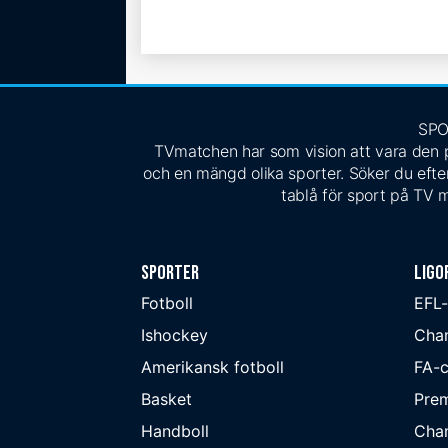
SPO
TVmatchen har som vision att vara den pe
och en mängd olika sporter. Söker du efter
tablå för sport på TV m
Sporter
Ligo
Fotboll
EFL
Ishockey
Cha
Amerikansk fotboll
FA-
Basket
Prem
Handboll
Cha