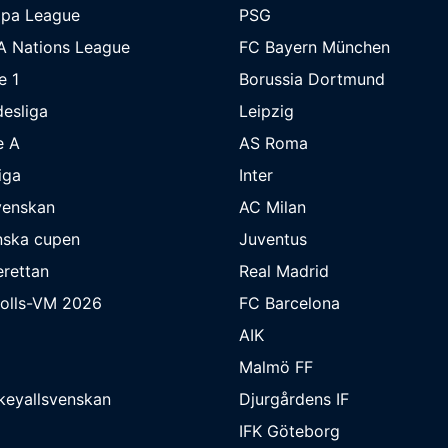
opa League
PSG
A Nations League
FC Bayern München
e 1
Borussia Dortmund
esliga
Leipzig
e A
AS Roma
iga
Inter
venskan
AC Milan
nska cupen
Juventus
rettan
Real Madrid
bolls-VM 2026
FC Barcelona
AIK
Malmö FF
keyallsvenskan
Djurgårdens IF
IFK Göteborg