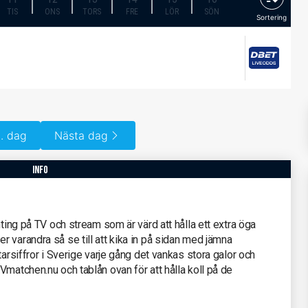
TIS
ONS
TORS
FRE
LÖR
SÖN
Sortering
. dag
Nästa dag
info
hting på TV och stream som är värd att hålla ett extra öga
 varandra så se till att kika in på sidan med jämna
tarsiffror i Sverige varje gång det vankas stora galor och
Vmatchen.nu och tablån ovan för att hålla koll på de