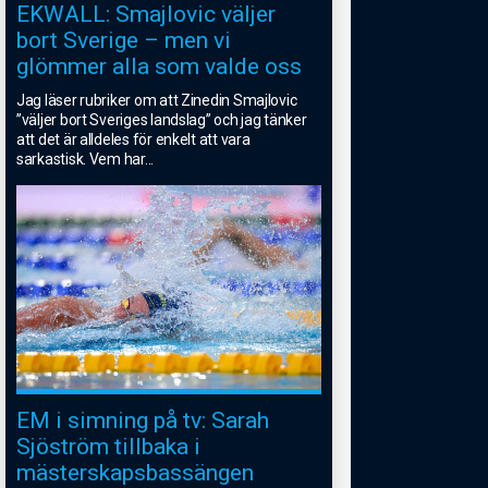
EKWALL: Smajlovic väljer
bort Sverige – men vi
glömmer alla som valde oss
Jag läser rubriker om att Zinedin Smajlovic
”väljer bort Sveriges landslag” och jag tänker
att det är alldeles för enkelt att vara
sarkastisk. Vem har
...
EM i simning på tv: Sarah
Sjöström tillbaka i
mästerskapsbassängen