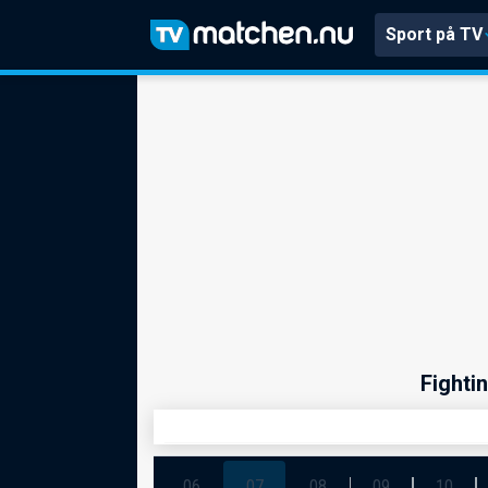
Sport på TV
Fighti
06
07
08
09
10