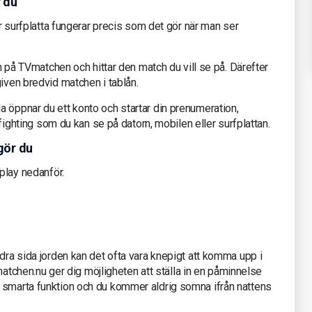
r du
ler surfplatta fungerar precis som det gör när man ser
in på TVmatchen och hittar den match du vill se på. Därefter
given bredvid matchen i tablån.
 öppnar du ett konto och startar din prenumeration,
e fighting som du kan se på datorn, mobilen eller surfplattan.
gör du
aplay nedanför.
ndra sida jorden kan det ofta vara knepigt att komma upp i
TVmatchen.nu ger dig möjligheten att ställa in en påminnelse
 smarta funktion och du kommer aldrig somna ifrån nattens