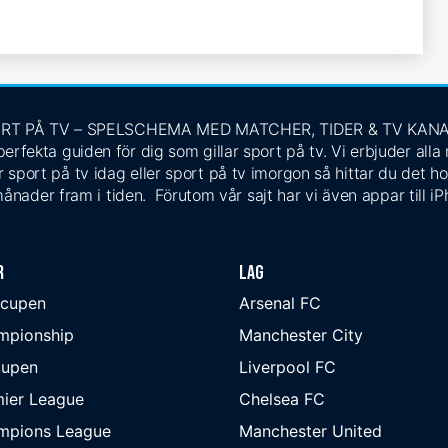
RT PÅ TV – SPELSCHEMA MED MATCHER, TIDER & TV KAN
rfekta guiden för dig som gillar sport på tv. Vi erbjuder alla
 sport på tv idag eller sport på tv imorgon så hittar du det ho
ånader fram i tiden. Förutom vår sajt har vi även appar till i
r
Lag
-cupen
Arsenal FC
mpionship
Manchester City
cupen
Liverpool FC
ier League
Chelsea FC
mpions League
Manchester United