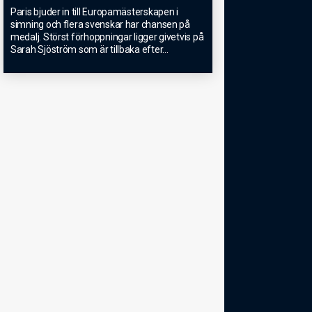
Paris bjuder in till Europamästerskapen i
simning och flera svenskar har chansen på
medalj. Störst förhoppningar ligger givetvis på
Sarah Sjöström som är tillbaka efter
...