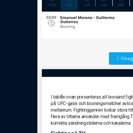
TORS
FRE
LÖR
SÖN
MÅN
02:00
Emanuel Moreno - Guillermo
Gutierrez
Boxning
Föreg
I tablån ovan presenteras all livesänd fig
på. UFC-galor och boxningsmatcher avlöser
mellanrum. Fightinggenren lockar stora tit
flera av tittarna använder med framgång T
korrekta sändningstiderna och kanalerna.