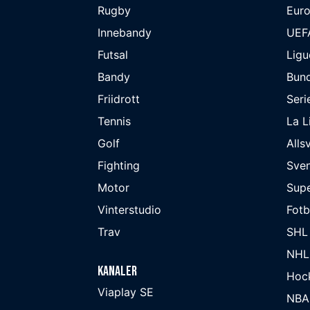
Rugby
Eur
Innebandy
UEF
Futsal
Ligu
Bandy
Bund
Friidrott
Seri
Tennis
La L
Golf
Alls
Fighting
Sve
Motor
Supe
Vinterstudio
Fot
Trav
SHL
NHL
Kanaler
Hoc
Viaplay SE
NBA