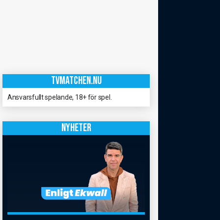
TVMATCHEN.NU
Ansvarsfullt spelande, 18+ för spel.
NYHETER