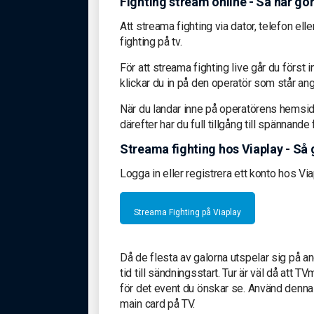
Fighting stream online - Så här gö
Att streama fighting via dator, telefon el
fighting på tv.
För att streama fighting live går du först 
klickar du in på den operatör som står an
När du landar inne på operatörens hemsida
därefter har du full tillgång till spännand
Streama fighting hos Viaplay - Så 
Logga in eller registrera ett konto hos Vi
Streama Fighting på Viaplay
Då de flesta av galorna utspelar sig på a
tid till sändningsstart. Tur är väl då att 
för det event du önskar se. Använd denna
main card på TV.