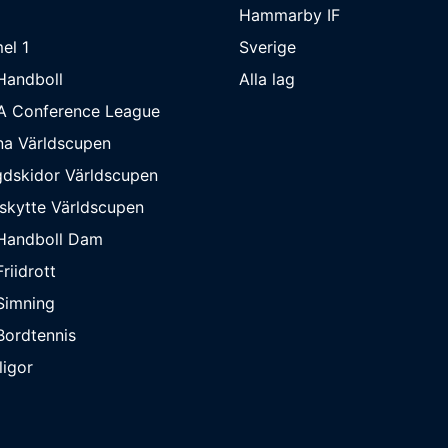
Hammarby IF
el 1
Sverige
Handboll
Alla lag
A Conference League
na Världscupen
dskidor Världscupen
skytte Världscupen
Handboll Dam
riidrott
Simning
ordtennis
ligor