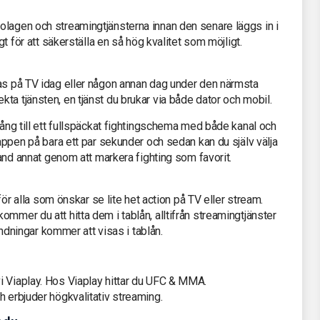
olagen och streamingtjänsterna innan den senare läggs in i
gt för att säkerställa en så hög kvalitet som möjligt.
sas på TV idag eller någon annan dag under den närmsta
ta tjänsten, en tjänst du brukar via både dator och mobil.
gång till ett fullspäckat fightingschema med både kanal och
 appen på bara ett par sekunder och sedan kan du själv välja
bland annat genom att markera fighting som favorit.
 för alla som önskar se lite het action på TV eller stream.
mmer du att hitta dem i tablån, alltifrån streamingtjänster
sändningar kommer att visas i tablån.
i Viaplay. Hos Viaplay hittar du UFC & MMA.
h erbjuder högkvalitativ streaming.