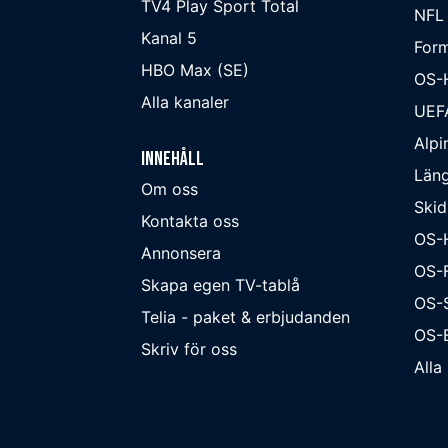
TV4 Play Sport Total
NFL
Kanal 5
Form
HBO Max (SE)
OS-
Alla kanaler
UEF
Alpi
Innehåll
Läng
Om oss
Skid
Kontakta oss
OS-
Annonsera
OS-F
Skapa egen TV-tablå
OS-
Telia - paket & erbjudanden
OS-B
Skriv för oss
Alla 