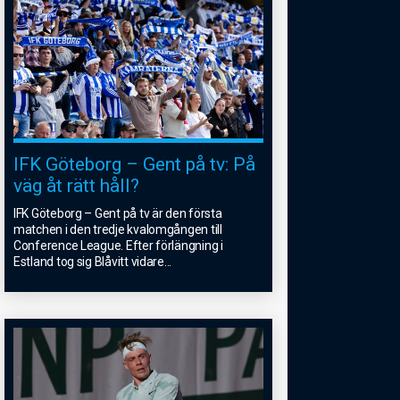
IFK Göteborg – Gent på tv: På
väg åt rätt håll?
IFK Göteborg – Gent på tv är den första
matchen i den tredje kvalomgången till
Conference League. Efter förlängning i
Estland tog sig Blåvitt vidare
...