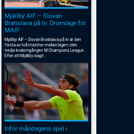
Mjällby AIF – Slovan
Bratislava på tv: Drömläge för
MAIF
Mjällby AIF – Slovan Bratislava på tv är den
första av två matcher mellan lagen i den
tredje kvalomgången till Champions League.
Efter att Mjällby slagit
...
Inför måndagens spel i