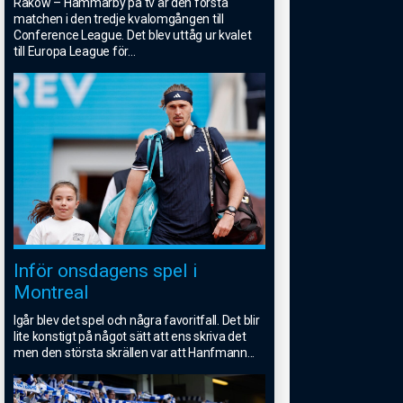
Rakow – Hammarby på tv är den första
matchen i den tredje kvalomgången till
Conference League. Det blev uttåg ur kvalet
till Europa League för
...
Inför onsdagens spel i
Montreal
Igår blev det spel och några favoritfall. Det blir
lite konstigt på något sätt att ens skriva det
men den största skrällen var att Hanfmann
...