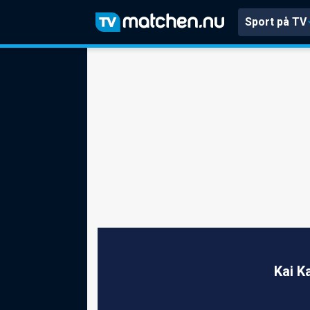
Sport på TV
Kai K