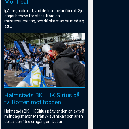
Montreal
Igår regnade det, vad det nu spelar för roll. Sju
dagar behövs för att slutföra en
mastersturnering, och då ska man ha med sig
att
...
Halmstads BK – IK Sirius på
tv: Botten mot toppen
Halmstads BK – IK Sirius på tv är den en av två
måndagsmatcher från Allsvenskan och är en
del av den 15:e omgången. Det är
...