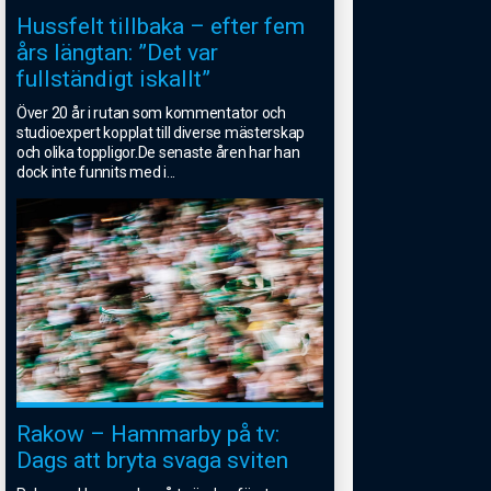
Hussfelt tillbaka – efter fem
års längtan: ”Det var
fullständigt iskallt”
Över 20 år i rutan som kommentator och
studioexpert kopplat till diverse mästerskap
och olika toppligor.De senaste åren har han
dock inte funnits med i
...
Rakow – Hammarby på tv:
Dags att bryta svaga sviten