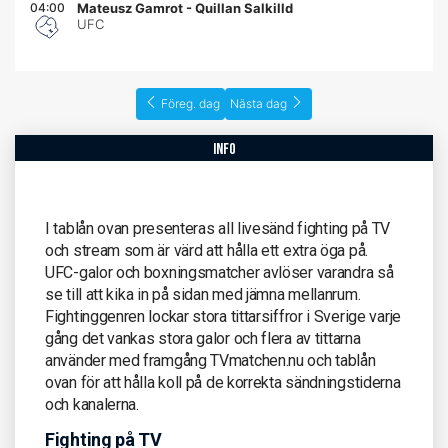
04:00
Mateusz Gamrot
-
Quillan Salkilld
UFC
Föreg. dag
Nästa dag
info
I tablån ovan presenteras all livesänd fighting på TV
och stream som är värd att hålla ett extra öga på.
UFC-galor och boxningsmatcher avlöser varandra så
se till att kika in på sidan med jämna mellanrum.
Fightinggenren lockar stora tittarsiffror i Sverige varje
gång det vankas stora galor och flera av tittarna
använder med framgång TVmatchen.nu och tablån
ovan för att hålla koll på de korrekta sändningstiderna
och kanalerna.
Fighting på TV