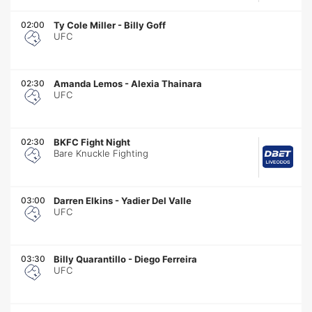
02:00
Ty Cole Miller
-
Billy Goff
UFC
02:30
Amanda Lemos
-
Alexia Thainara
UFC
02:30
BKFC Fight Night
Bare Knuckle Fighting
03:00
Darren Elkins
-
Yadier Del Valle
UFC
03:30
Billy Quarantillo
-
Diego Ferreira
UFC