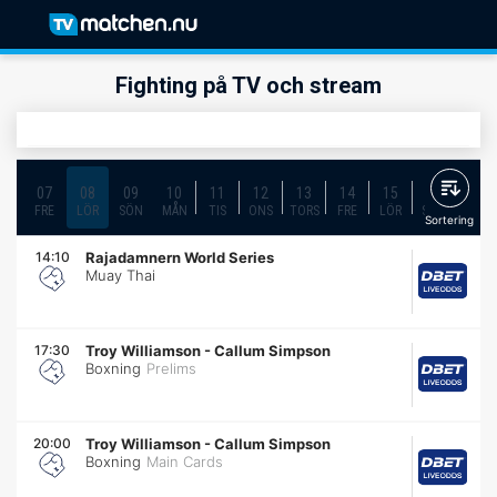
Fighting på TV och stream
07
08
09
10
11
12
13
14
15
16
17
FRE
LÖR
SÖN
MÅN
TIS
ONS
TORS
FRE
LÖR
SÖN
MÅN
Sortering
14:10
Rajadamnern World Series
Muay Thai
17:30
Troy Williamson
-
Callum Simpson
Boxning
Prelims
20:00
Troy Williamson
-
Callum Simpson
Boxning
Main Cards