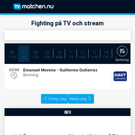
Fighting på TV och stream
06
07
08
09
10
11
12
13
14
15
16
TORS
FRE
LÖR
SÖN
MÅN
TIS
ONS
TORS
FRE
LÖR
SÖN
Sortering
02:00
Emanuel Moreno - Guillermo Gutierrez
Boxning
Föreg. dag
Nästa dag
info