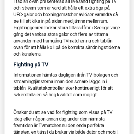
I tablån ovan presenteras all livesänd fighting på TV
och stream som är värd att hålla ett extra öga på.
UFC-galor och boxningsmatcher avlöser varandra så
se till att kika in på sidan med jämna mellanrum.
Fightinggenren lockar stora tittarsiffror i Sverige varje
gång det vankas stora galor och flera av tittarna
använder med framgång TVmatchen.nu och tablån
ovan för att hålla koll på de korrekta sändningstiderna
och kanalerna.
Fighting på TV
Informationen hämtas dagligen ifrån TV-bolagen och
streamingtjänsterna innan den senare läggs in i
tablån. Kvalitetskontroller sker kontinuerligt för att
säkerställa en så hög kvalitet som möjligt.
Önskar du att se vad för fighting som visas på TV
idag eller någon annan dag under den närmsta
framtiden är TVmatchen.nu den enda perfekta
tjänsten, en tjänst du brukar via både dator och mobil.