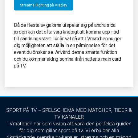
Streama Fighting på Viaplay
Då de flesta av galorna utspelar sig på andra sida
jorden kan det ofta vara knepigt att komma upp i tid
till sändningsstart. Tur är väl då att TVmatchen.nu ger
dig möjligheten att ställa in en påminnelse för det
event du önskar se. Använd denna smarta funktion
och du kommer aldrig somna ifrån nattens main card
på TV.
SPORT PÅ TV – SPELSCHEMA MED MATCHER, TIDER &
TV KANALER
TVmatchen har som vision att vara den perfekta guiden
för dig som gillar sport på tv. Vi erbjuder alla
rikstäckande svenska tv-kanaler, streams och en mängd