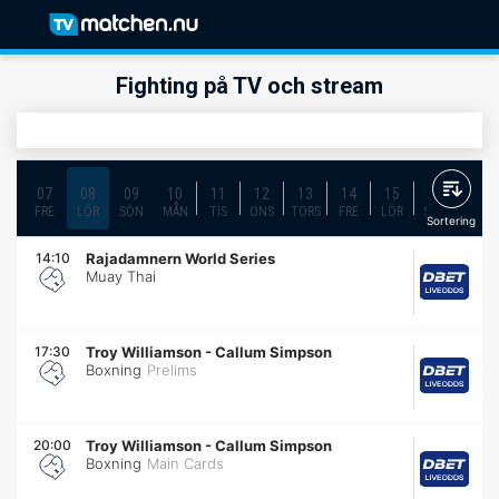
Fighting på TV och stream
07
08
09
10
11
12
13
14
15
16
17
FRE
LÖR
SÖN
MÅN
TIS
ONS
TORS
FRE
LÖR
SÖN
MÅN
Sortering
14:10
Rajadamnern World Series
Muay Thai
17:30
Troy Williamson
-
Callum Simpson
Boxning
Prelims
20:00
Troy Williamson
-
Callum Simpson
Boxning
Main Cards