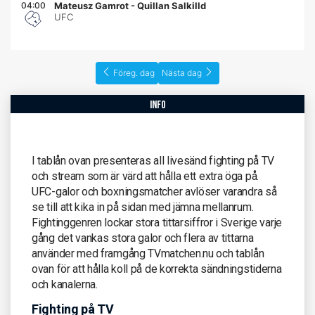
04:00
Mateusz Gamrot
-
Quillan Salkilld
UFC
Föreg. dag
Nästa dag
info
I tablån ovan presenteras all livesänd fighting på TV
och stream som är värd att hålla ett extra öga på.
UFC-galor och boxningsmatcher avlöser varandra så
se till att kika in på sidan med jämna mellanrum.
Fightinggenren lockar stora tittarsiffror i Sverige varje
gång det vankas stora galor och flera av tittarna
använder med framgång TVmatchen.nu och tablån
ovan för att hålla koll på de korrekta sändningstiderna
och kanalerna.
Fighting på TV