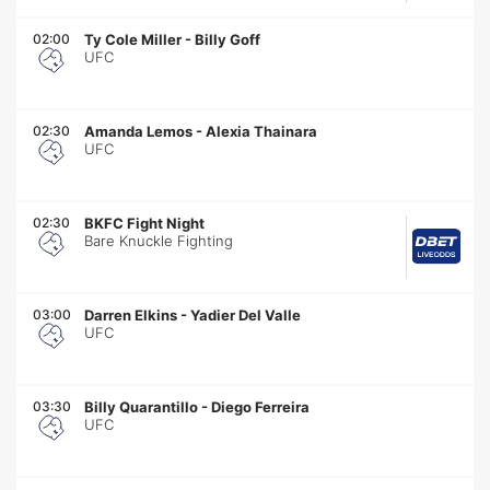
02:00
Ty Cole Miller
-
Billy Goff
UFC
02:30
Amanda Lemos
-
Alexia Thainara
UFC
02:30
BKFC Fight Night
Bare Knuckle Fighting
03:00
Darren Elkins
-
Yadier Del Valle
UFC
03:30
Billy Quarantillo
-
Diego Ferreira
UFC