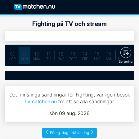
Fighting på TV och stream
08
09
10
11
12
13
14
15
16
17
18
LÖR
SÖN
MÅN
TIS
ONS
TORS
FRE
LÖR
SÖN
MÅN
TIS
Sortering
Det finns inga sändningar för Fighting, vänligen besök
TVmatchen.nu
för att se alla sändningar.
sön 09 aug. 2026
Föreg. dag
Nästa dag