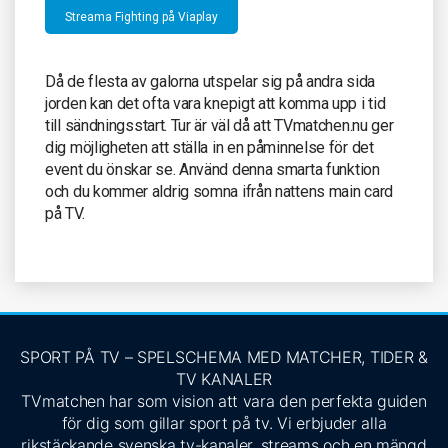
Streama Fighting på Viaplay
Då de flesta av galorna utspelar sig på andra sida
jorden kan det ofta vara knepigt att komma upp i tid
till sändningsstart. Tur är väl då att TVmatchen.nu ger
dig möjligheten att ställa in en påminnelse för det
event du önskar se. Använd denna smarta funktion
och du kommer aldrig somna ifrån nattens main card
på TV.
SPORT PÅ TV – SPELSCHEMA MED MATCHER, TIDER &
TV KANALER
TVmatchen har som vision att vara den perfekta guiden
för dig som gillar sport på tv. Vi erbjuder alla
rikstäckande svenska tv-kanaler, streams och en mängd