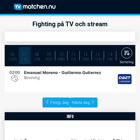
Fighting på TV och stream
06
07
08
09
10
11
12
13
14
15
16
TORS
FRE
LÖR
SÖN
MÅN
TIS
ONS
TORS
FRE
LÖR
SÖN
Sortering
02:00
Emanuel Moreno - Guillermo Gutierrez
Boxning
Föreg. dag
Nästa dag
info