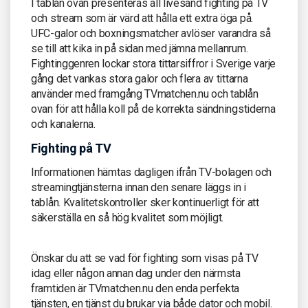
I tablån ovan presenteras all livesänd fighting på TV
och stream som är värd att hålla ett extra öga på.
UFC-galor och boxningsmatcher avlöser varandra så
se till att kika in på sidan med jämna mellanrum.
Fightinggenren lockar stora tittarsiffror i Sverige varje
gång det vankas stora galor och flera av tittarna
använder med framgång TVmatchen.nu och tablån
ovan för att hålla koll på de korrekta sändningstiderna
och kanalerna.
Fighting på TV
Informationen hämtas dagligen ifrån TV-bolagen och
streamingtjänsterna innan den senare läggs in i
tablån. Kvalitetskontroller sker kontinuerligt för att
säkerställa en så hög kvalitet som möjligt.
Önskar du att se vad för fighting som visas på TV
idag eller någon annan dag under den närmsta
framtiden är TVmatchen.nu den enda perfekta
tjänsten, en tjänst du brukar via både dator och mobil.