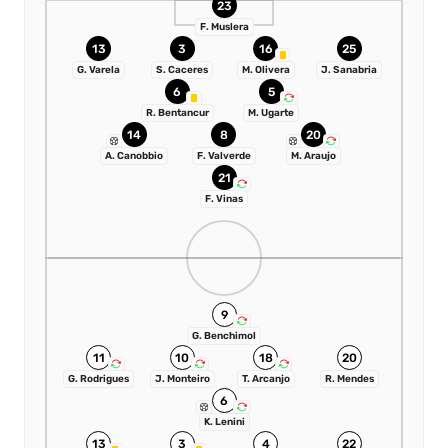
23
F. Muslera
13
3
16
25
G. Varela
S. Caceres
M. Olivera
J. Sanabria
6
5
R. Bentancur
M. Ugarte
14
8
20
A. Canobbio
F. Valverde
M. Araujo
21
F. Vinas
9
G. Benchimol
11
10
18
20
G. Rodrigues
J. Monteiro
T. Arcanjo
R. Mendes
6
K. Lenini
13
3
4
22