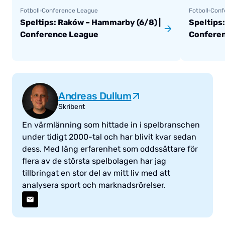
Fotboll
Conference League
Fotboll
Conf
Speltips: Raków – Hammarby (6/8) |
Speltips:
Conference League
Confere
Andreas Dullum
Skribent
En värmlänning som hittade in i spelbranschen
under tidigt 2000-tal och har blivit kvar sedan
dess. Med lång erfarenhet som oddssättare för
flera av de största spelbolagen har jag
tillbringat en stor del av mitt liv med att
analysera sport och marknadsrörelser.