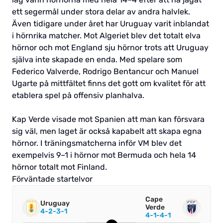
ett segermål under stora delar av andra halvlek.
Även tidigare under året har Uruguay varit inblandat
i hörnrika matcher. Mot Algeriet blev det totalt elva
hörnor och mot England sju hörnor trots att Uruguay
själva inte skapade en enda. Med spelare som
Federico Valverde, Rodrigo Bentancur och Manuel
Ugarte på mittfältet finns det gott om kvalitet för att
etablera spel på offensiv planhalva.
Kap Verde visade mot Spanien att man kan försvara
sig väl, men laget är också kapabelt att skapa egna
hörnor. I träningsmatcherna inför VM blev det
exempelvis 9–1 i hörnor mot Bermuda och hela 14
hörnor totalt mot Finland.
Förväntade startelvor
Cape
Uruguay
Verde
4-2-3-1
4-1-4-1