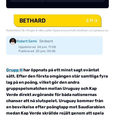
2.11
TILL BOOKMAKER
Reklamlänk | 18+ |
Regler & villkor gäller
| Spela ansvarsfullt |
stodlinjen.se
|
spelpaus.se
.
Robert Semi
Skribent
Uppdaterad
24 juni, 17:08
Publicerad
20 juni, 00:45
Grupp H
har öppnats på ett minst sagt oväntat
sätt. Efter den första omgången står samtliga fyra
lag på en poäng, vilket gör den andra
gruppspelsmatchen mellan Uruguay och Kap
Verde direkt avgörande för båda nationernas
chanser att nå slutspelet. Uruguay kommer från
en besvikelse efter poängtapp mot Saudiarabien
medan Kap Verde skrällde rejält genom att spela