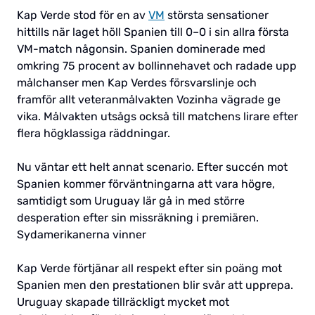
Kap Verde stod för en av
VM
största sensationer
hittills när laget höll Spanien till 0–0 i sin allra första
VM-match någonsin. Spanien dominerade med
omkring 75 procent av bollinnehavet och radade upp
målchanser men Kap Verdes försvarslinje och
framför allt veteranmålvakten Vozinha vägrade ge
vika. Målvakten utsågs också till matchens lirare efter
flera högklassiga räddningar.
Nu väntar ett helt annat scenario. Efter succén mot
Spanien kommer förväntningarna att vara högre,
samtidigt som Uruguay lär gå in med större
desperation efter sin missräkning i premiären.
Sydamerikanerna vinner
Kap Verde förtjänar all respekt efter sin poäng mot
Spanien men den prestationen blir svår att upprepa.
Uruguay skapade tillräckligt mycket mot