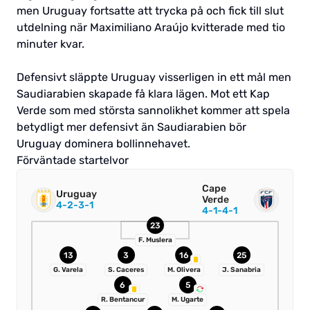
men Uruguay fortsatte att trycka på och fick till slut
utdelning när Maximiliano Araújo kvitterade med tio
minuter kvar.
Defensivt släppte Uruguay visserligen in ett mål men
Saudiarabien skapade få klara lägen. Mot ett Kap
Verde som med största sannolikhet kommer att spela
betydligt mer defensivt än Saudiarabien bör
Uruguay dominera bollinnehavet.
Förväntade startelvor
Cape
Uruguay
Verde
4-2-3-1
4-1-4-1
23
F. Muslera
13
3
16
25
G. Varela
S. Caceres
M. Olivera
J. Sanabria
6
5
R. Bentancur
M. Ugarte