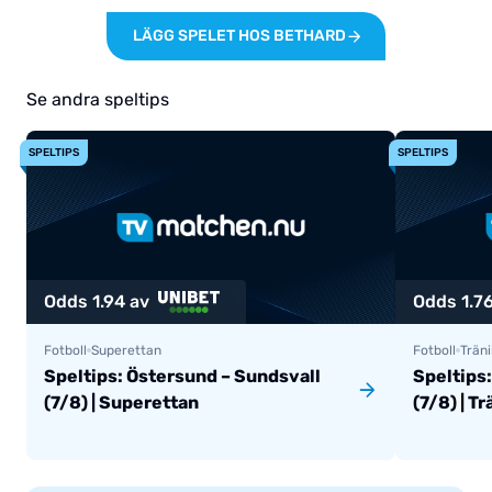
LÄGG SPELET HOS BETHARD
Se andra speltips
SPELTIPS
SPELTIPS
Odds 1.94 av
Odds 1.76
Fotboll
Superettan
Fotboll
Trän
Speltips: Östersund – Sundsvall
Speltips:
(7/8) | Superettan
(7/8) | 