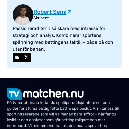
Robert Semi
Skribent
Passionerad tennisälskare med intresse för
strategi och analys. Kombinerar sportens
spänning med bettingens taktik – både på och
utanför banan.
På tvmatchen.nu hittar du speltips, oddsjämförelser och
guider för att hjälpa dig fatta bättre spelbeslut. Vi riktar oss till
sportintresserade som vill ha mer än bara siffror – här får du
insikter och analyser som gör betting roligare och mer
informerat. Vi rekommenderar att du endast spelar hos