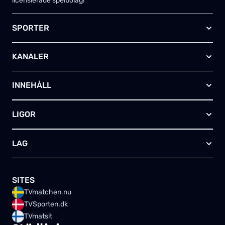
licensierade spelbolag!
SPORTER
Fotboll
KANALER
Ishockey
Amerikansk fotboll
Viaplay SE
Basket
INNEHÅLL
TV4 Play Sport Total
Handboll
Kanal 5
Om oss
Rugby
HBO Max (SE)
LIGOR
Kontakta oss
Innebandy
Alla kanaler
Annonsera
Futsal
EFL-cupen
Skapa egen TV-tablå
LAG
Bandy
Championship
Telia – paket & erbjudanden
Friidrott
FA-cupen
Arsenal FC
Skriv för oss
Tennis
Premier League
Manchester City
SITES
Golf
Champions League
Liverpool FC
TVmatchen.nu
Fighting
Europa League
Chelsea FC
TVSporten.dk
Motor
UEFA Nations League A
Manchester United
TVmatsit
Vinterstudio
Ligue 1
PSG