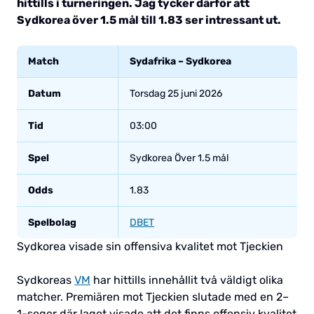
hittills i turneringen. Jag tycker därför att
Sydkorea över 1.5 mål till 1.83 ser intressant ut.
Match
Sydafrika – Sydkorea
Datum
Torsdag 25 juni 2026
Tid
03:00
Spel
Sydkorea Över 1.5 mål
Odds
1.83
Spelbolag
DBET
Sydkorea visade sin offensiva kvalitet mot Tjeckien
Sydkoreas
VM
har hittills innehållit två väldigt olika
matcher. Premiären mot Tjeckien slutade med en 2–
1-seger där laget visade att det finns offensiv kvalitet