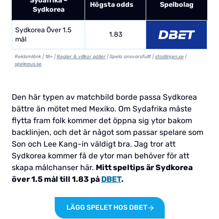
Sydafrika –
Högsta odds
Spelbolag
Sydkorea
Sydkorea Över 1.5
1.83
mål
Reklamlänk | 18+ |
Regler & villkor gäller
| Spela ansvarsfullt |
stodlinjen.se
|
spelpaus.se
.
Den här typen av matchbild borde passa Sydkorea
bättre än mötet med Mexiko. Om Sydafrika måste
flytta fram folk kommer det öppna sig ytor bakom
backlinjen, och det är något som passar spelare som
Son och Lee Kang-in väldigt bra. Jag tror att
Sydkorea kommer få de ytor man behöver för att
skapa målchanser här.
Mitt speltips är Sydkorea
över 1.5 mål till 1.83 på
DBET
.
LÄGG SPELET HOS DBET