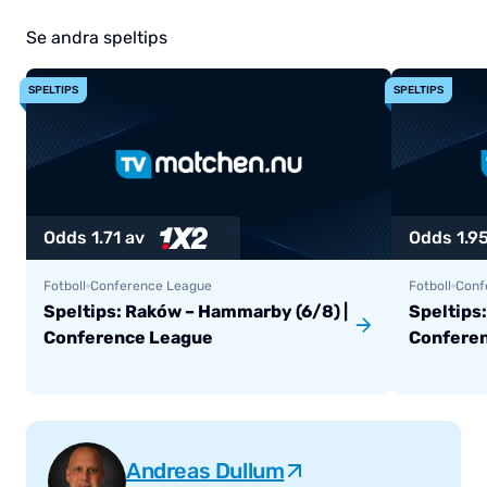
Se andra speltips
SPELTIPS
SPELTIPS
Odds 1.71 av
Odds 1.95
Fotboll
Conference League
Fotboll
Conf
Speltips: Raków – Hammarby (6/8) |
Speltips:
Conference League
Confere
Andreas Dullum