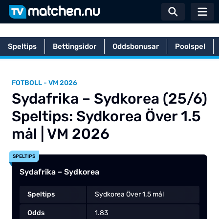
Växla sö
Speltips
Bettingsidor
Oddsbonusar
Poolspel
Hem
Betting
Speltips
Sydafrika – Sydkorea (25/6) Speltips: Syd
FOTBOLL - VM 2026
Sydafrika – Sydkorea (25/6)
Speltips: Sydkorea Över 1.5
mål | VM 2026
SPELTIPS
Sydafrika – Sydkorea
Speltips
Sydkorea Över 1.5 mål
Odds
1.83