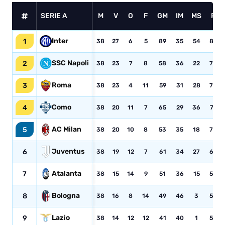
#
SERIE A
M
V
O
F
GM
IM
MS
P
Inter
1
38
27
6
5
89
35
54
87
SSC Napoli
2
38
23
7
8
58
36
22
76
Roma
3
38
23
4
11
59
31
28
73
Como
4
38
20
11
7
65
29
36
71
AC Milan
5
38
20
10
8
53
35
18
70
Juventus
6
38
19
12
7
61
34
27
69
Atalanta
7
38
15
14
9
51
36
15
59
Bologna
8
38
16
8
14
49
46
3
56
Lazio
9
38
14
12
12
41
40
1
54