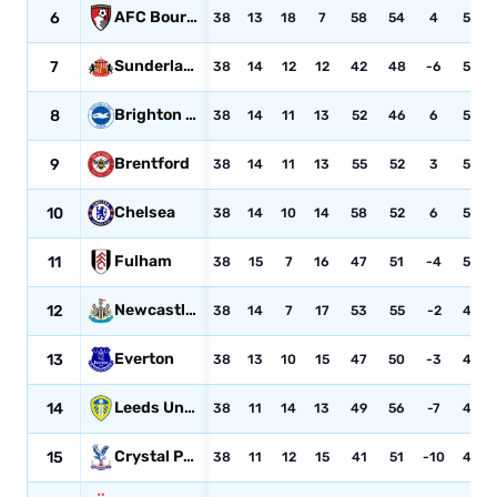
AFC Bournemouth
6
38
13
18
7
58
54
4
57
Sunderland
7
38
14
12
12
42
48
-6
54
Brighton & Hove Albion
8
38
14
11
13
52
46
6
53
Brentford
9
38
14
11
13
55
52
3
53
Chelsea
10
38
14
10
14
58
52
6
52
Fulham
11
38
15
7
16
47
51
-4
52
Newcastle United
12
38
14
7
17
53
55
-2
49
Everton
13
38
13
10
15
47
50
-3
49
Leeds United
14
38
11
14
13
49
56
-7
47
Crystal Palace
15
38
11
12
15
41
51
-10
45