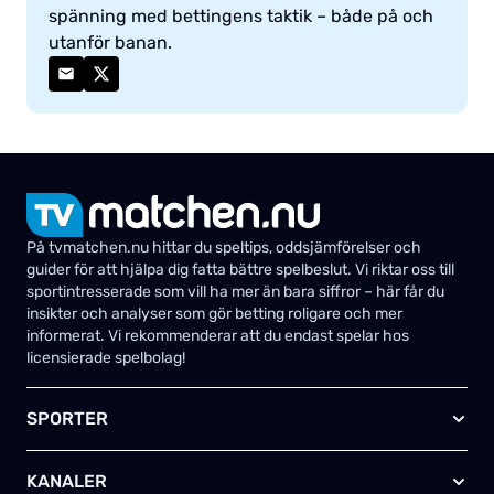
spänning med bettingens taktik – både på och
utanför banan.
På tvmatchen.nu hittar du speltips, oddsjämförelser och
guider för att hjälpa dig fatta bättre spelbeslut. Vi riktar oss till
sportintresserade som vill ha mer än bara siffror – här får du
insikter och analyser som gör betting roligare och mer
informerat. Vi rekommenderar att du endast spelar hos
licensierade spelbolag!
SPORTER
Fotboll
KANALER
Ishockey