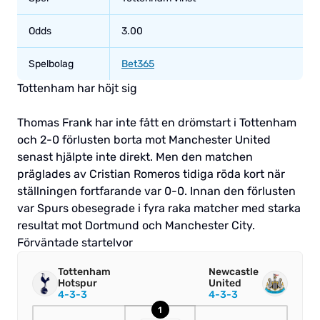
Odds
3.00
Spelbolag
Bet365
Tottenham har höjt sig
Thomas Frank har inte fått en drömstart i Tottenham
och 2-0 förlusten borta mot Manchester United
senast hjälpte inte direkt. Men den matchen
präglades av Cristian Romeros tidiga röda kort när
ställningen fortfarande var 0-0. Innan den förlusten
var Spurs obesegrade i fyra raka matcher med starka
resultat mot Dortmund och Manchester City.
Förväntade startelvor
Tottenham
Newcastle
Hotspur
United
4-3-3
4-3-3
1