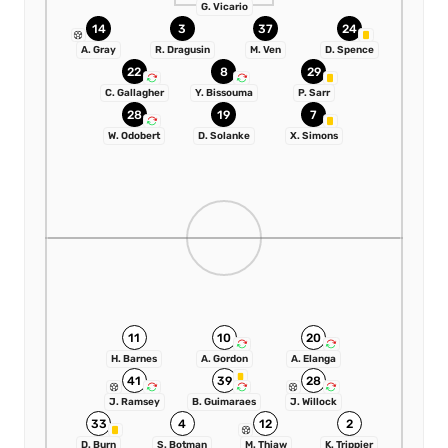
G. Vicario
14
3
37
24
A. Gray
R. Dragusin
M. Ven
D. Spence
22
8
29
C. Gallagher
Y. Bissouma
P. Sarr
28
19
7
W. Odobert
D. Solanke
X. Simons
11
10
20
H. Barnes
A. Gordon
A. Elanga
41
39
28
J. Ramsey
B. Guimaraes
J. Willock
33
4
12
2
D. Burn
S. Botman
M. Thiaw
K. Trippier