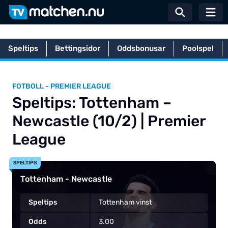
Växla sö
Speltips
Bettingsidor
Oddsbonusar
Poolspel
Hem
Betting
Speltips
Speltips: Tottenham – Newcastle (10/2) |
FOTBOLL - PREMIER LEAGUE
Speltips: Tottenham –
Newcastle (10/2) | Premier
League
SPELTIPS
Tottenham - Newcastle
Speltips
Tottenham vinst
Odds
3.00