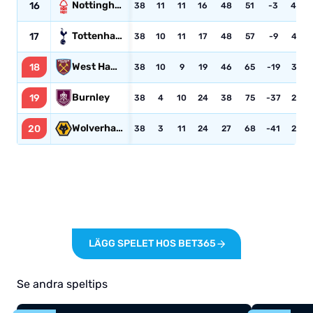
Nottingham Forest
16
38
11
11
16
48
51
-3
44
Tottenham Hotspur
17
38
10
11
17
48
57
-9
41
West Ham United
18
38
10
9
19
46
65
-19
39
Burnley
19
38
4
10
24
38
75
-37
22
Wolverhampton Wanderers
20
38
3
11
24
27
68
-41
20
LÄGG SPELET HOS BET365
Se andra speltips