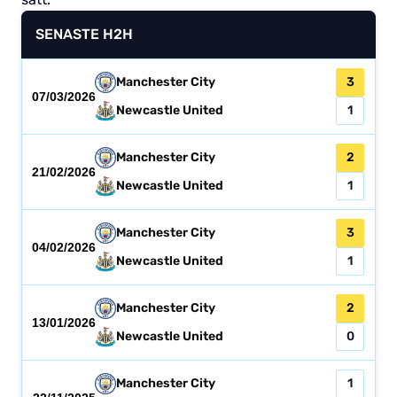
SENASTE H2H
Manchester City
3
07/03/2026
Newcastle United
1
Manchester City
2
21/02/2026
Newcastle United
1
Manchester City
3
04/02/2026
Newcastle United
1
Manchester City
2
13/01/2026
Newcastle United
0
Manchester City
1