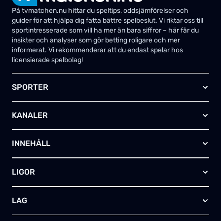
På tvmatchen.nu hittar du speltips, oddsjämförelser och
guider för att hjälpa dig fatta bättre spelbeslut. Vi riktar oss till
sportintresserade som vill ha mer än bara siffror – här får du
insikter och analyser som gör betting roligare och mer
informerat. Vi rekommenderar att du endast spelar hos
licensierade spelbolag!
SPORTER
Fotboll
KANALER
Ishockey
Amerikansk fotboll
Viaplay SE
Basket
INNEHÅLL
TV4 Play Sport Total
Handboll
Kanal 5
Om oss
Rugby
HBO Max (SE)
LIGOR
Kontakta oss
Innebandy
Alla kanaler
Annonsera
Futsal
EFL-cupen
Skapa egen TV-tablå
LAG
Bandy
Championship
Telia – paket & erbjudanden
Friidrott
FA-cupen