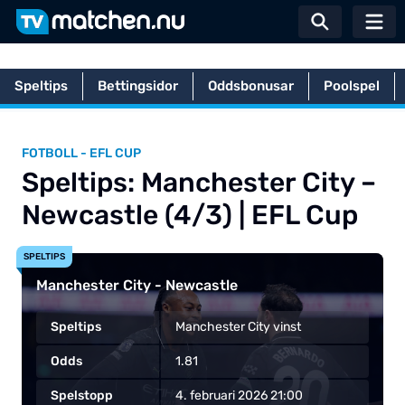
Växla sö
Speltips
Bettingsidor
Oddsbonusar
Poolspel
Hem
Betting
Speltips
Speltips: Manchester City – Newcastle (4/
FOTBOLL - EFL CUP
Speltips: Manchester City –
Newcastle (4/3) | EFL Cup
SPELTIPS
Manchester City - Newcastle
Speltips
Manchester City vinst
Odds
1.81
Spelstopp
4. februari 2026 21:00