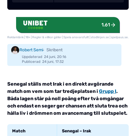
1.61
TILL BOOKMAKER
Reklamlänk | 18+ |
Regler & villkor gäller
| Spela ansvarsfullt |
stodlinjen.se
|
spelpaus.se
.
Robert Semi
Skribent
Uppdaterad
24 juni, 20:16
Publicerad
24 juni, 17:32
Senegal ställs mot Irak i en direkt avgörande
match om vem som tar tredjeplatsen i
Grupp I
.
Båda lagen står på noll poäng efter två omgångar
och endast en seger ger chansen att sluta trea och
hålla liv i drömmen om avancemang till slutspelet.
Match
Senegal – Irak