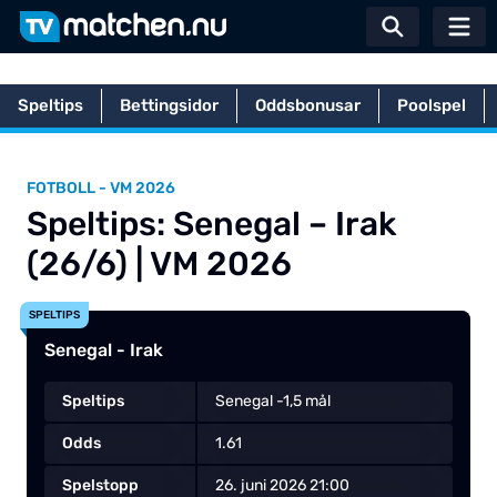
Växla sö
Speltips
Bettingsidor
Oddsbonusar
Poolspel
Hem
Betting
Speltips
Speltips: Senegal – Irak (26/6) | VM 2026
FOTBOLL - VM 2026
Speltips: Senegal – Irak
(26/6) | VM 2026
SPELTIPS
Senegal - Irak
Speltips
Senegal -1,5 mål
Odds
1.61
Spelstopp
26. juni 2026 21:00