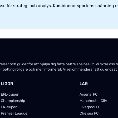
sse för strategi och analys. Kombinerar sportens spänning 
ser och guider för att hjälpa dig fatta bättre spelbeslut. Vi riktar oss t
gör betting roligare och mer informerat. Vi rekommenderar att du endast 
LIGOR
LAG
EFL-cupen
Arsenal FC
Championship
Manchester City
FA-cupen
Liverpool FC
Premier League
Chelsea FC