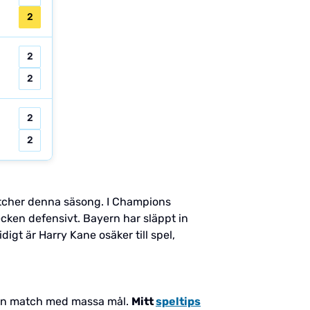
2
2
2
2
2
atcher denna säsong. I Champions
ecken defensivt. Bayern har släppt in
digt är Harry Kane osäker till spel,
än en match med massa mål.
Mitt
speltips