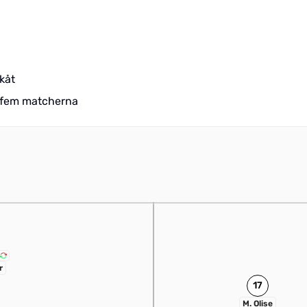
akåt
e fem matcherna
r
17
M. Olise