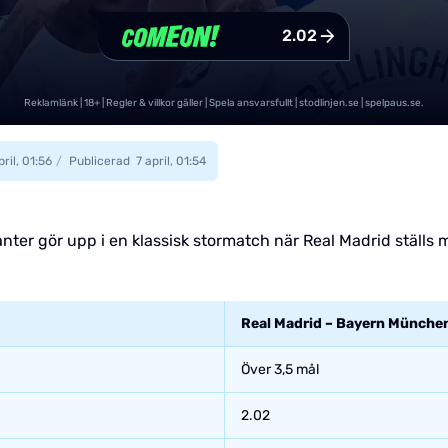
2.02
TILL BOOKMAKER
Reklamlänk | 18+ |
Regler & villkor gäller
| Spela ansvarsfullt |
stodlinjen.se
|
spelpaus.se
.
pril, 01:56
Publicerad
7 april, 01:54
ganter gör upp i en klassisk stormatch när Real Madrid ställ
Real Madrid – Bayern Münche
Över 3,5 mål
2.02