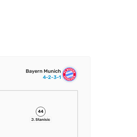
Bayern Munich
4-2-3-1
44
J. Stanisic