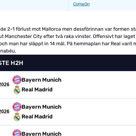
ComeOn
e 2–1 förlust mot Mallorca men dessförinnan var formen sta
t Manchester City efter två raka vinster. Offensivt har lage
 och man har släppt in 14 mål. På hemmaplan har Real varit 
rnabéu.
STE H2H
Bayern Munich
2026
Real Madrid
Bayern Munich
2026
Real Madrid
Bayern Munich