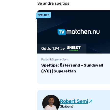
Se andra speltips
SPELTIPS
Odds 1.94 av
Fotboll
Superettan
Speltips: Östersund – Sundsvall
(7/8) | Superettan
Robert Semi
Skribent