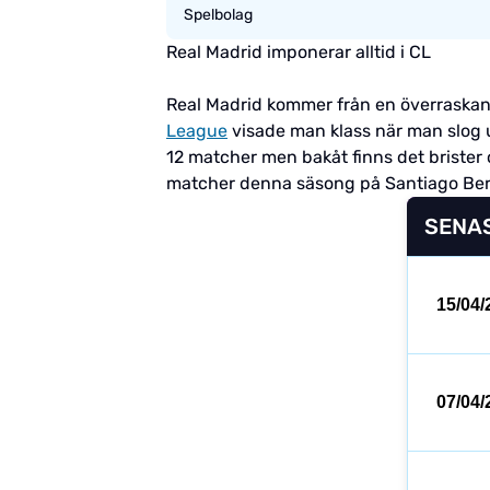
Spelbolag
Real Madrid imponerar alltid i CL
Real Madrid kommer från en överraskand
League
visade man klass när man slog u
12 matcher men bakåt finns det brister
matcher denna säsong på Santiago Be
SENA
15/04/
07/04/