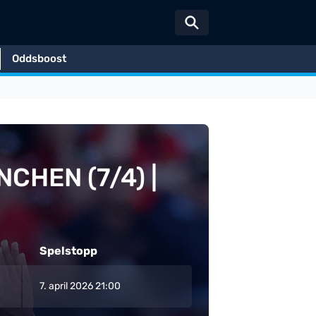
Växla sökformul
Oddsboost
CHEN (7/4) |
Spelstopp
7. april 2026 21:00