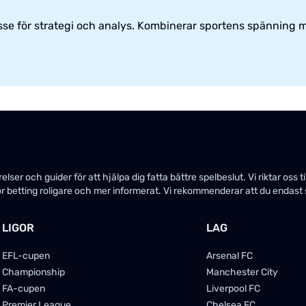
sse för strategi och analys. Kombinerar sportens spänning 
ser och guider för att hjälpa dig fatta bättre spelbeslut. Vi riktar oss t
gör betting roligare och mer informerat. Vi rekommenderar att du endast 
LIGOR
LAG
EFL-cupen
Arsenal FC
Championship
Manchester City
FA-cupen
Liverpool FC
Premier League
Chelsea FC