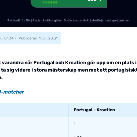
TILL BOOKMAKER
Reklamlänk | 18+ |
Regler & villkor gäller
| Spela ansvarsfullt |
stodlinjen.se
|
spelpaus.se
.
uli, 01:34
Publicerad
1 juli, 20:31
 varandra när Portugal och Kroatien gör upp om en plats i
 ta sig vidare i stora mästerskap men mot ett portugisisk
e.
VM-matcher
Portugal – Kroatien
1