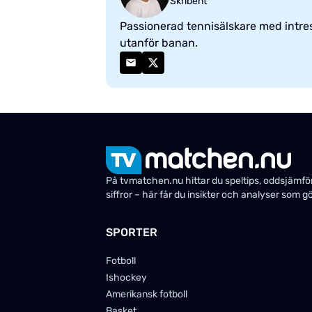
Skribent
Passionerad tennisälskare med intre
utanför banan.
På tvmatchen.nu hittar du speltips, oddsjämförel
siffror – här får du insikter och analyser som 
SPORTER
Fotboll
Ishockey
Amerikansk fotboll
Basket