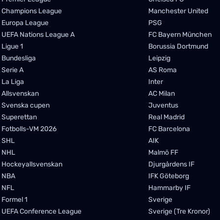
Champions League
Manchester United
Europa League
PSG
UEFA Nations League A
FC Bayern München
Ligue 1
Borussia Dortmund
Bundesliga
Leipzig
Serie A
AS Roma
La Liga
Inter
Allsvenskan
AC Milan
Svenska cupen
Juventus
Superettan
Real Madrid
Fotbolls-VM 2026
FC Barcelona
SHL
AIK
NHL
Malmö FF
Hockeyallsvenskan
Djurgårdens IF
NBA
IFK Göteborg
NFL
Hammarby IF
Formel 1
Sverige
UEFA Conference League
Sverige (Tre Kronor)