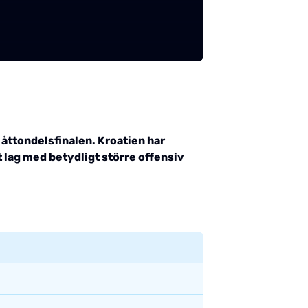
 åttondelsfinalen. Kroatien har
t lag med betydligt större offensiv