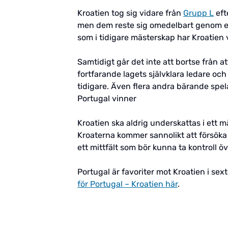
Kroatien tog sig vidare från
Grupp L
eft
men dem reste sig omedelbart genom e
som i tidigare mästerskap har Kroatien 
Samtidigt går det inte att bortse från 
fortfarande lagets självklara ledare oc
tidigare. Även flera andra bärande spela
Portugal vinner
Kroatien ska aldrig underskattas i ett 
Kroaterna kommer sannolikt att försöka 
ett mittfält som bör kunna ta kontroll ö
Portugal är favoriter mot Kroatien i se
för Portugal – Kroatien här
.