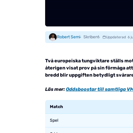
Robert Semi
Skribent
Uppdaterad
6 j
Två europeiska tungviktare ställs mot
återigen visat prov på sin förmåga att
bredd blir uppgiften betydligt svårar
Läs mer:
Oddsboostar till samtliga 
Match
Spel