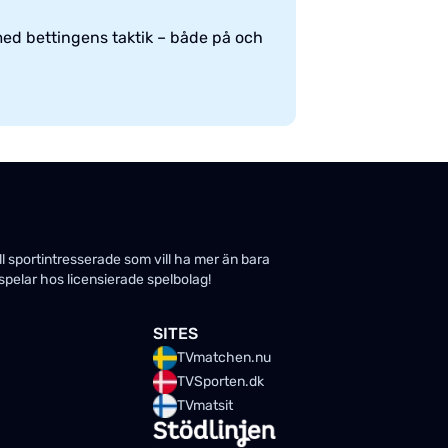
med bettingens taktik – både på och
ill sportintresserade som vill ha mer än bara
spelar hos licensierade spelbolag!
SITES
TVmatchen.nu
TVSporten.dk
TVmatsit