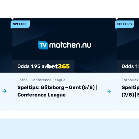
SPELTIPS
SPELTIPS
Odds 1.95 av
Odds 1.
Fotboll
Conference League
Fotboll
Su
Speltips: Göteborg – Gent (6/8) |
Spelti
Conference League
(7/8) |