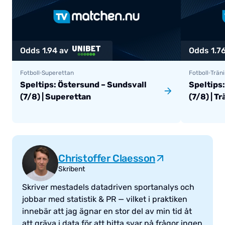
Odds 1.94 av
Odds 1.76
Fotboll
Superettan
Fotboll
Trän
Speltips: Östersund – Sundsvall
Speltips:
(7/8) | Superettan
(7/8) | 
Christoffer Claesson
Skribent
Skriver mestadels datadriven sportanalys och
jobbar med statistik & PR — vilket i praktiken
innebär att jag ägnar en stor del av min tid åt
att gräva i data för att hitta svar på frågor ingen