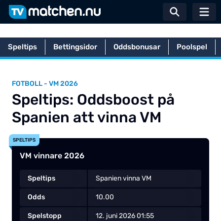
Växla sö
Speltips
Bettingsidor
Oddsbonusar
Poolspel
Hem
Betting
Speltips
Speltips: Oddsboost på Spanien att vinna
FOTBOLL - VM 2026
Speltips: Oddsboost på
Spanien att vinna VM
SPELTIPS
VM vinnare 2026
Speltips
Spanien vinna VM
Odds
10.00
Spelstopp
12. juni 2026 01:55