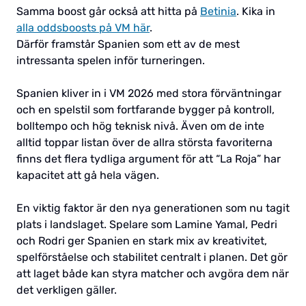
Samma boost går också att hitta på
Betinia
. Kika in
alla oddsboosts på VM här
.
Därför framstår Spanien som ett av de mest
intressanta spelen inför turneringen.
Spanien kliver in i VM 2026 med stora förväntningar
och en spelstil som fortfarande bygger på kontroll,
bolltempo och hög teknisk nivå. Även om de inte
alltid toppar listan över de allra största favoriterna
finns det flera tydliga argument för att “La Roja” har
kapacitet att gå hela vägen.
En viktig faktor är den nya generationen som nu tagit
plats i landslaget. Spelare som Lamine Yamal, Pedri
och Rodri ger Spanien en stark mix av kreativitet,
spelförståelse och stabilitet centralt i planen. Det gör
att laget både kan styra matcher och avgöra dem när
det verkligen gäller.