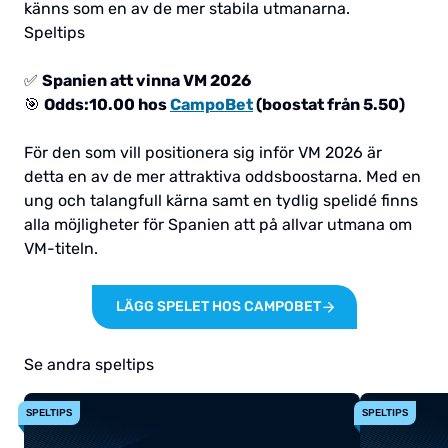
känns som en av de mer stabila utmanarna.
Speltips
✅
Spanien att vinna VM 2026
🎯
Odds:10.00 hos
CampoBet
(boostat från 5.50)
För den som vill positionera sig inför VM 2026 är
detta en av de mer attraktiva oddsboostarna. Med en
ung och talangfull kärna samt en tydlig spelidé finns
alla möjligheter för Spanien att på allvar utmana om
VM-titeln.
LÄGG SPELET HOS CAMPOBET
Se andra speltips
SPELTIPS
SPELTIPS