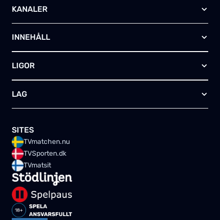
Fotboll
KANALER
Ishockey
Amerikansk fotboll
Viaplay SE
Basket
INNEHÅLL
TV4 Play Sport Total
Handboll
Kanal 5
Om oss
Rugby
HBO Max (SE)
LIGOR
Kontakta oss
Innebandy
Alla kanaler
Annonsera
Futsal
EFL-cupen
Skapa egen TV-tablå
LAG
Bandy
Championship
Telia – paket & erbjudanden
Friidrott
FA-cupen
Arsenal FC
Skriv för oss
Tennis
Premier League
Manchester City
SITES
Golf
Champions League
Liverpool FC
TVmatchen.nu
Fighting
Europa League
Chelsea FC
TVSporten.dk
Motor
UEFA Nations League A
Manchester United
TVmatsit
Vinterstudio
Ligue 1
PSG
Trav
Bundesliga
FC Bayern München
Serie A
Borussia Dortmund
La Liga
Leipzig
Allsvenskan