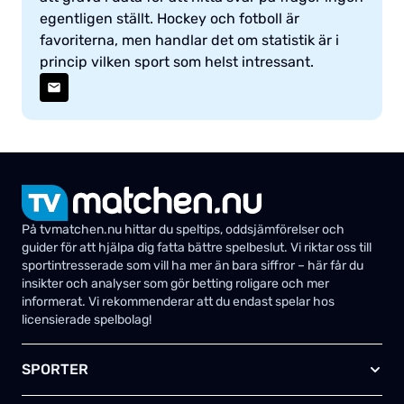
egentligen ställt. Hockey och fotboll är
favoriterna, men handlar det om statistik är i
princip vilken sport som helst intressant.
På tvmatchen.nu hittar du speltips, oddsjämförelser och
guider för att hjälpa dig fatta bättre spelbeslut. Vi riktar oss till
sportintresserade som vill ha mer än bara siffror – här får du
insikter och analyser som gör betting roligare och mer
informerat. Vi rekommenderar att du endast spelar hos
licensierade spelbolag!
SPORTER