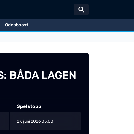
Växla sökformul
Oddsboost
PS: BÅDA LAGEN
Spelstopp
27. juni 2026 05:00