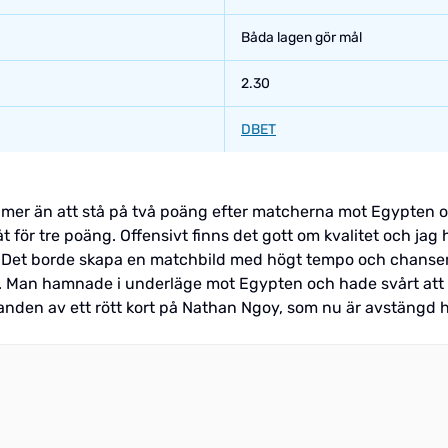
Båda lagen gör mål
2.30
DBET
mer än att stå på två poäng efter matcherna mot Egypten och
ör tre poäng. Offensivt finns det gott om kvalitet och jag h
är. Det borde skapa en matchbild med högt tempo och chanser
VM. Man hamnade i underläge mot Egypten och hade svårt att s
randen av ett rött kort på Nathan Ngoy, som nu är avstängd h