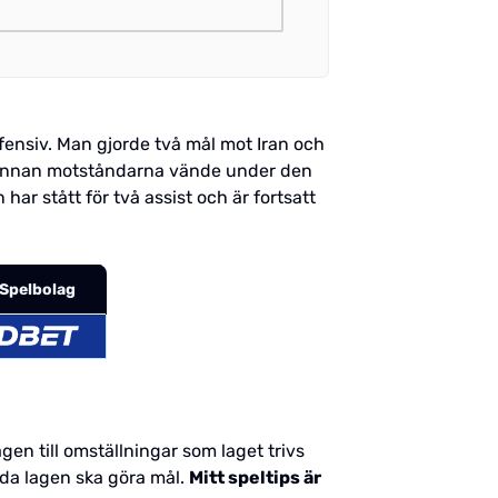
fensiv. Man gjorde två mål mot Iran och
 innan motståndarna vände under den
ar stått för två assist och är fortsatt
Spelbolag
en till omställningar som laget trivs
åda lagen ska göra mål.
Mitt speltips är