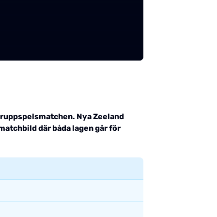
a gruppspelsmatchen. Nya Zeeland
 matchbild där båda lagen går för