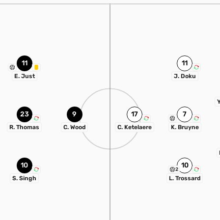
11
11
E. Just
J. Doku
23
9
17
7
R. Thomas
C. Wood
C. Ketelaere
K. Bruyne
10
10
2
S. Singh
L. Trossard