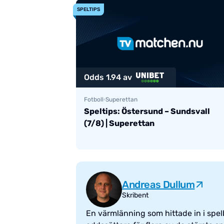
SPELTIPS
Odds 1.94 av
Fotboll
Superettan
Speltips: Östersund – Sundsvall
(7/8) | Superettan
Andreas Dullum
Skribent
En värmlänning som hittade in i spel