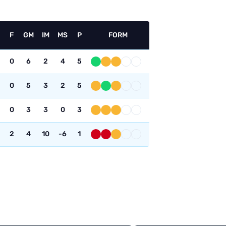
F
GM
IM
MS
P
FORM
0
6
2
4
5
0
5
3
2
5
0
3
3
0
3
2
4
10
-6
1